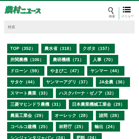
メニュー
TOP（352）
農水省（318）
クボタ（157）
井関農機（106）
農研機構（71）
人事（70）
ドローン（59）
やまびこ（47）
ヤンマー（44）
サタケ（44）
ヤンマーアグリ（37）
JA全農（36）
スマート農業（33）
ハスクバーナ・ゼノア（32）
三菱マヒンドラ農機（31）
日本農業機械工業会（29）
農薬工業会（29）
オーレック（28）
諸岡（28）
コベルコ建機（25）
林野庁（25）
輸出（24）
シンジェンタジャパン（24）
肥料（24）