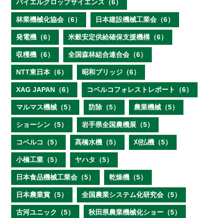
バイエルクロップサイエンス（6）
林業機械化協会（6）
日本建設機械工業会（6）
発電機（6）
米穀安定供給確保支援機構（6）
収穫機（6）
全国森林組合連合会（6）
NTT東日本（6）
昭和ブリッジ（6）
XAG JAPAN（6）
コベルコフォレストレポート（6）
マルマス機械（5）
防除（5）
農業機械（5）
ショーシン（5）
岩手県全国農機展（5）
コベルコ（5）
髙橋水機（5）
刈払機（5）
小橋工業（5）
ヤハタ（5）
日本食品機械工業会（5）
乾燥機（5）
日本農業賞（5）
全国農業システム化研究会（5）
古河ユニック（5）
秋田県農業機械化ショー（5）