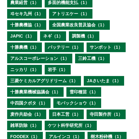
農業経営（1）
多面的機能支払（1）
ヰセキ九州（1）
アトリエケー（1）
十勝農機協（1）
全国農業改良普及協会（1）
JAPIC（1）
ネギ（1）
調製機（1）
十勝農機（1）
バッテリー（1）
サンポット（1）
アルスコーポレーション（1）
三鈴工機（1）
ニッカリ（1）
岩手（1）
三菱ケミカルアグリドリーム（1）
JAさいたま（1）
十勝農業機械協議会（1）
雪印種苗（1）
中四国クボタ（1）
モバックショウ（1）
麦作共励会（1）
日本工営（1）
寺田製作所（1）
雑草防除（1）
ケツト科学研究所（1）
FOODEX（1）
アルインコ（1）
樹木粉砕機（1）