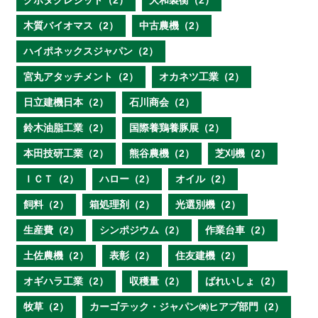
クボタクレジット（2）
大和製衡（2）
木質バイオマス（2）
中古農機（2）
ハイポネックスジャパン（2）
宮丸アタッチメント（2）
オカネツ工業（2）
日立建機日本（2）
石川商会（2）
鈴木油脂工業（2）
国際養鶏養豚展（2）
本田技研工業（2）
熊谷農機（2）
芝刈機（2）
ＩＣＴ（2）
ハロー（2）
オイル（2）
飼料（2）
箱処理剤（2）
光選別機（2）
生産費（2）
シンポジウム（2）
作業台車（2）
土佐農機（2）
表彰（2）
住友建機（2）
オギハラ工業（2）
収穫量（2）
ばれいしょ（2）
牧草（2）
カーゴテック・ジャパン㈱ヒアブ部門（2）