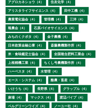
アグロカネショウ（4）
住友化学（4）
アリスタライフサイエンス（4）
田中工機（4）
農業電化協会（4）
管理機（4）
三洋（4）
報農会（4）
石原バイオサイエンス（4）
みちのくクボタ（4）
金子農機（4）
日本政策金融公庫（4）
斎藤農機製作所（4）
米・食味鑑定士協会（4）
全国複合肥料工業会（4）
上根精機工業（4）
ちくし号農機製作所（4）
ハーベスタ（4）
水管理（4）
エース・システム（4）
酪農・畜産（4）
いけうち（4）
長野県（4）
グラップル（4）
麻場（4）
マックス（4）
渡辺パイプ（4）
ベルグリーンワイズ（4）
ノーユー社（4）