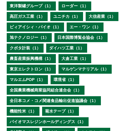
東洋製罐グループ（1）
ローダー（1）
高圧ガス工業（1）
ユニチカ（1）
大信産業（1）
ピィアイシィ・バイオ（1）
エー・ワン（1）
旭テクノロジー（1）
日本国際博覧会協会（1）
クボタ計装（1）
ダイハツ工業（1）
農畜産業振興機構（1）
大倉工業（1）
東京エレクトロン（1）
マルゲンマテリアル（1）
マルエムPOP（1）
環境省（1）
全国農業機械商業協同組合連合会（1）
全日本コメ・コメ関連食品輸出促進協議会（1）
機能性米（1）
菊水テープ（1）
バイオマスレジンホールディングス（1）