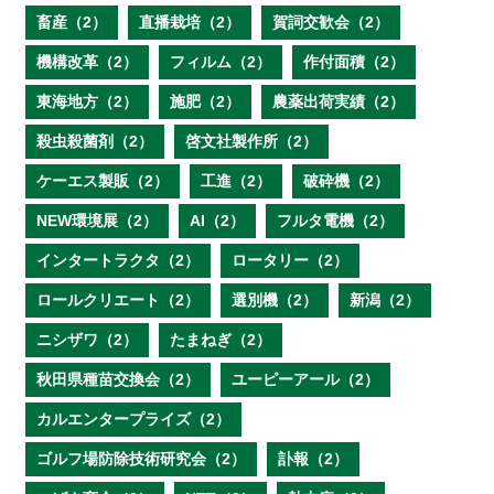
畜産（2）
直播栽培（2）
賀詞交歓会（2）
機構改革（2）
フィルム（2）
作付面積（2）
東海地方（2）
施肥（2）
農薬出荷実績（2）
殺虫殺菌剤（2）
啓文社製作所（2）
ケーエス製販（2）
工進（2）
破砕機（2）
NEW環境展（2）
AI（2）
フルタ電機（2）
インタートラクタ（2）
ロータリー（2）
ロールクリエート（2）
選別機（2）
新潟（2）
ニシザワ（2）
たまねぎ（2）
秋田県種苗交換会（2）
ユーピーアール（2）
カルエンタープライズ（2）
ゴルフ場防除技術研究会（2）
訃報（2）