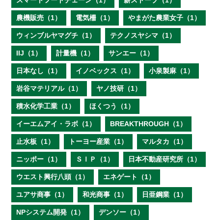
スマートフードチェーン（1）
薪ストーブ（1）
農機販売（1）
電気柵（1）
やまがた農業女子（1）
ウィンブルヤマグチ（1）
テクノスヤシマ（1）
IIJ（1）
計量機（1）
サンエー（1）
日本なし（1）
イノベックス（1）
小泉製麻（1）
岩谷マテリアル（1）
ヤノ技研（1）
積水化学工業（1）
ほくつう（1）
イーエムアイ・ラボ（1）
BREAKTHROUGH（1）
止水板（1）
トーヨー産業（1）
マルタカ（1）
ニッポー（1）
ＳＩＰ（1）
日本不動産研究所（1）
ウエスト興行八頭（1）
エネゲート（1）
ユアサ商事（1）
和光商事（1）
日亜鋼業（1）
NPシステム開発（1）
デンソー（1）