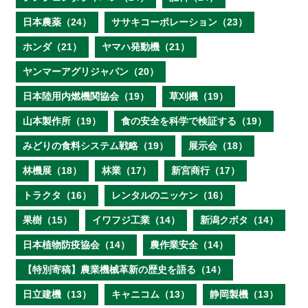
日本農薬（24）
ササキコーポレーション（23）
ホンダ（21）
ヤマハ発動機（21）
ヤンマーアグリジャパン（20）
日本陸用内燃機関協会（19）
草刈機（19）
山本製作所（19）
食の安全を科学で検証する（19）
みどりの食料システム戦略（19）
展示会（18）
林機展（18）
林業（17）
新宮商行（17）
トラクタ（16）
レンタルのニッケン（16）
果樹（15）
イワフジ工業（14）
新潟クボタ（14）
日本植物防疫協会（14）
農作業安全（14）
【特別寄稿】農業機械革新の歴史を語る（14）
日立建機（13）
キャニコム（13）
静岡製機（13）