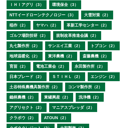
ＩＨＩアグリ（3）
環境保全（3）
NTTイードローンテクノロジー（3）
大雪対策（2）
稲作（2）
ヤマハ（2）
革新工学センター（2）
ゴルフ場防技研（2）
規制改革推進会議（2）
丸七製作所（2）
サンエイ工業（2）
トプコン（2）
地球温暖化（2）
東洋農機（2）
斎藤農機（2）
育苗（2）
電池工業会（2）
永田製作所（2）
日本ブレード（2）
ＳＴＩＨＬ（2）
エンジン（2）
土谷特殊農機具製作所（2）
コンマ製作所（2）
鋤柄農機（2）
東罐興産（2）
洗浄機（2）
アグリセクト（2）
マニアスプレッダ（2）
クラボウ（2）
ATOUN（2）