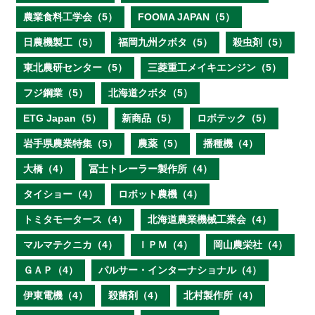
農業食料工学会（5）
FOOMA JAPAN（5）
日農機製工（5）
福岡九州クボタ（5）
殺虫剤（5）
東北農研センター（5）
三菱重工メイキエンジン（5）
フジ鋼業（5）
北海道クボタ（5）
ETG Japan（5）
新商品（5）
ロボテック（5）
岩手県農業特集（5）
農薬（5）
播種機（4）
大橋（4）
冨士トレーラー製作所（4）
タイショー（4）
ロボット農機（4）
トミタモータース（4）
北海道農業機械工業会（4）
マルマテクニカ（4）
ＩＰＭ（4）
岡山農栄社（4）
ＧＡＰ（4）
パルサー・インターナショナル（4）
伊東電機（4）
殺菌剤（4）
北村製作所（4）