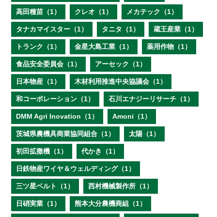
高田種苗（1）
クレオ（1）
メカテック（1）
タナカマイスター（1）
タニタ（1）
蔵王産業（1）
トランク（1）
金星大島工業（1）
薬用作物（1）
食品安全委員会（1）
アーセック（1）
日本物産（1）
木材利用推進中央協議会（1）
和コーポレーション（1）
石川エナジーリサーチ（1）
DMM Agri Inovation（1）
Amoni（1）
茨城県農機具商業協同組合（1）
太陽（1）
初田拡撒機（1）
代かき（1）
日鉄物産ワイヤ＆ウェルディング（1）
三ツ星ベルト（1）
西村機械製作所（1）
日硝実業（1）
熊本大分農機商組（1）