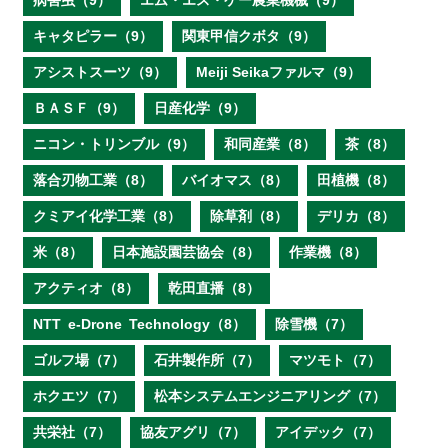
病害虫（9）
エム・エス・ケー農業機械（9）
キャタピラー（9）
関東甲信クボタ（9）
アシストスーツ（9）
Meiji Seikaファルマ（9）
ＢＡＳＦ（9）
日産化学（9）
ニコン・トリンブル（9）
和同産業（8）
茶（8）
落合刃物工業（8）
バイオマス（8）
田植機（8）
クミアイ化学工業（8）
除草剤（8）
デリカ（8）
米（8）
日本施設園芸協会（8）
作業機（8）
アクティオ（8）
乾田直播（8）
NTT e‐Drone Technology（8）
除雪機（7）
ゴルフ場（7）
石井製作所（7）
マツモト（7）
ホクエツ（7）
松本システムエンジニアリング（7）
共栄社（7）
協友アグリ（7）
アイデック（7）