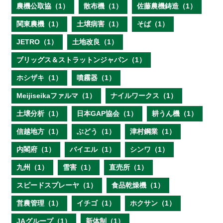
農機公取協（1）
散布機（1）
佐藤農機鋳造（1）
関東農機（1）
土壌病害（1）
そば（1）
JETRO（1）
土地改良（1）
ブリッグス＆ストラットンジャパン（1）
ホシザキ（1）
噴霧器（1）
Meijiseikaファルマ（1）
ナイルワークス（1）
土壌分析（1）
日本GAP協会（1）
耕うん機（1）
信越地方（1）
ぶどう（1）
津村鋼業（1）
内閣府（1）
バイエル（1）
シンワ（1）
九州（1）
雪害（1）
直売所（1）
スピードスプレーヤ（1）
食品乾燥機（1）
営農管理（1）
イチゴ（1）
ホクサン（1）
JAグループ（1）
新体制（1）