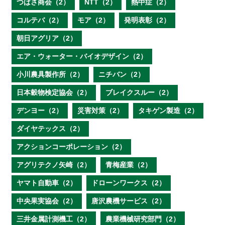
つばさ商会（2）
NTT（2）
熱中症（2）
コルテバ（2）
モア（2）
発明表彰（2）
朝日アグリア（2）
エア・ウォーター・バイオデザイン（2）
小川農具製作所（2）
ニチバン（2）
日本穀物検定協会（2）
ブレイクスルー（2）
デンヨー（2）
災害対策（2）
タキゲン製造（2）
ダイヤテックス（2）
アクションコーポレーション（2）
アグリテクノ矢崎（2）
青梅産業（2）
ヤマト自動車（2）
ドローンワークス（2）
中央果実協会（2）
唐沢農機サービス（2）
三井金属計測機工（2）
農業機械研究部門（2）