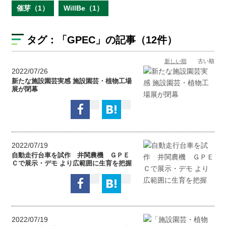
催芽（1）
WillBe（1）
タグ：
「GPEC」
の記事（12件）
新しい順
古い順
2022/07/26
新たな施設園芸実感 施設園芸・植物工場
展が閉幕
2022/07/19
自動走行台車を試作 井関農機 ＧＰＥ
Ｃで展示・デモ より広範囲に生育を把握
2022/07/19