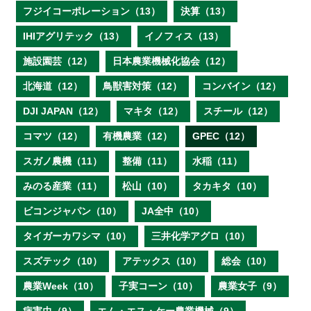
フジイコーポレーション（13）
決算（13）
IHIアグリテック（13）
イノフィス（13）
施設園芸（12）
日本農業機械化協会（12）
北海道（12）
鳥獣害対策（12）
コンバイン（12）
DJI JAPAN（12）
マキタ（12）
スチール（12）
コマツ（12）
有機農業（12）
GPEC（12）
スガノ農機（11）
整備（11）
水稲（11）
みのる産業（11）
松山（10）
タカキタ（10）
ビコンジャパン（10）
JA全中（10）
タイガーカワシマ（10）
三井化学アグロ（10）
スズテック（10）
アテックス（10）
総会（10）
農業Week（10）
子実コーン（10）
農業女子（9）