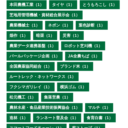
本田農機工業（1）
タイヤ（1）
とうもろこし（1）
芝地用管理機械・資材総合展示会（1）
農業機械士（1）
ネポン（1）
葉色診断（1）
畑作（1）
暗渠（1）
災害（1）
農業データ連携基盤（1）
ロボット芝刈機（1）
パールパッケージ企画（1）
JA全農ちば（1）
全国農薬協同組合（1）
ブランド米（1）
ルートレック・ネットワークス（1）
フクシマガリレイ（1）
横浜ゴム（1）
松元機工（1）
集落営農（1）
農林水産・食品産業技術振興協会（1）
マルチ（1）
造林（1）
ランネート普及会（1）
食育白書（1）