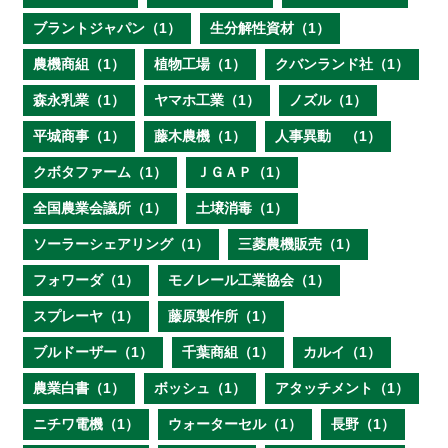
ブラントジャパン（1）
生分解性資材（1）
農機商組（1）
植物工場（1）
クバンランド社（1）
森永乳業（1）
ヤマホ工業（1）
ノズル（1）
平城商事（1）
藤木農機（1）
人事異動 （1）
クボタファーム（1）
ＪＧＡＰ（1）
全国農業会議所（1）
土壌消毒（1）
ソーラーシェアリング（1）
三菱農機販売（1）
フォワーダ（1）
モノレール工業協会（1）
スプレーヤ（1）
藤原製作所（1）
ブルドーザー（1）
千葉商組（1）
カルイ（1）
農業白書（1）
ボッシュ（1）
アタッチメント（1）
ニチワ電機（1）
ウォーターセル（1）
長野（1）