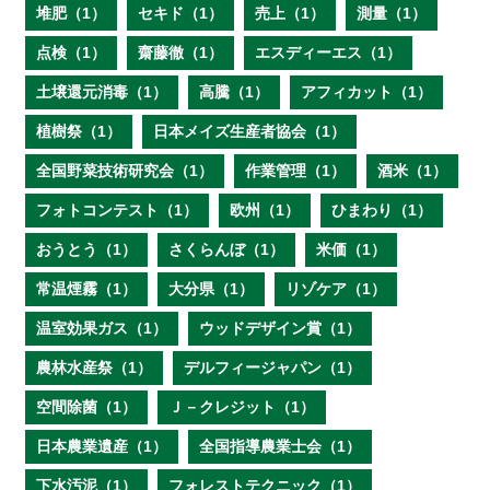
堆肥（1）
セキド（1）
売上（1）
測量（1）
点検（1）
齋藤徹（1）
エスディーエス（1）
土壌還元消毒（1）
高騰（1）
アフィカット（1）
植樹祭（1）
日本メイズ生産者協会（1）
全国野菜技術研究会（1）
作業管理（1）
酒米（1）
フォトコンテスト（1）
欧州（1）
ひまわり（1）
おうとう（1）
さくらんぼ（1）
米価（1）
常温煙霧（1）
大分県（1）
リゾケア（1）
温室効果ガス（1）
ウッドデザイン賞（1）
農林水産祭（1）
デルフィージャパン（1）
空間除菌（1）
Ｊ－クレジット（1）
日本農業遺産（1）
全国指導農業士会（1）
下水汚泥（1）
フォレストテクニック（1）