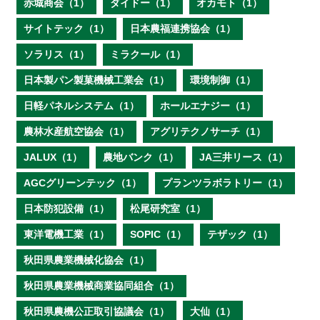
赤城商会（1）
ダイドー（1）
オカモト（1）
サイトテック（1）
日本農福連携協会（1）
ソラリス（1）
ミラクール（1）
日本製パン製菓機械工業会（1）
環境制御（1）
日軽パネルシステム（1）
ホールエナジー（1）
農林水産航空協会（1）
アグリテクノサーチ（1）
JALUX（1）
農地バンク（1）
JA三井リース（1）
AGCグリーンテック（1）
プランツラボラトリー（1）
日本防犯設備（1）
松尾研究室（1）
東洋電機工業（1）
SOPIC（1）
テザック（1）
秋田県農業機械化協会（1）
秋田県農業機械商業協同組合（1）
秋田県農機公正取引協議会（1）
大仙（1）