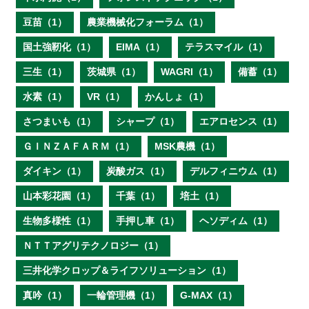
豆苗（1）
農業機械化フォーラム（1）
国土強靭化（1）
EIMA（1）
テラスマイル（1）
三生（1）
茨城県（1）
WAGRI（1）
備蓄（1）
水素（1）
VR（1）
かんしょ（1）
さつまいも（1）
シャープ（1）
エアロセンス（1）
ＧＩＮＺＡＦＡＲＭ（1）
MSK農機（1）
ダイキン（1）
炭酸ガス（1）
デルフィニウム（1）
山本彩花園（1）
千葉（1）
培土（1）
生物多様性（1）
手押し車（1）
ヘソディム（1）
ＮＴＴアグリテクノロジー（1）
三井化学クロップ＆ライフソリューション（1）
真吟（1）
一輪管理機（1）
G-MAX（1）