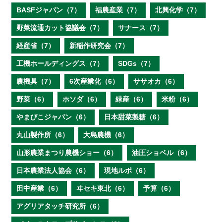
BASFジャパン（7）
福農産業（7）
北興化学（7）
野菜流通カット協議会（7）
サナース（7）
経産省（7）
新稲作研究会（7）
工機ホールディングス（7）
SDGs（7）
農機具（7）
6次産業化（6）
ササオカ（6）
野菜（6）
ホソダ（6）
緑産（6）
米粉（6）
やまびこジャパン（6）
日本甜菜製糖（6）
丸山製作所（6）
大島農機（6）
山形農業まつり農機ショー（6）
油圧ショベル（6）
日本農業法人協会（6）
現地ルポ（6）
田中産業（6）
ヰセキ東北（6）
予算（6）
アグリアタッチ研究所（6）