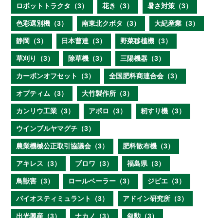
ロボットトラクタ（3）
花き（3）
暑さ対策（3）
色彩選別機（3）
南東北クボタ（3）
大紀産業（3）
静岡（3）
日本曹達（3）
野菜移植機（3）
草刈り（3）
除草機（3）
三陽機器（3）
カーボンオフセット（3）
全国肥料商連合会（3）
オプティム（3）
大竹製作所（3）
カンリウ工業（3）
アポロ（3）
籾すり機（3）
ウインブルヤマグチ（3）
農業機械公正取引協議会（3）
肥料散布機（3）
アキレス（3）
ブロワ（3）
福島県（3）
鳥獣害（3）
ロールベーラー（3）
ジビエ（3）
バイオスティミュラント（3）
アドイン研究所（3）
出光興産（3）
ナカノ（3）
叙勲（3）