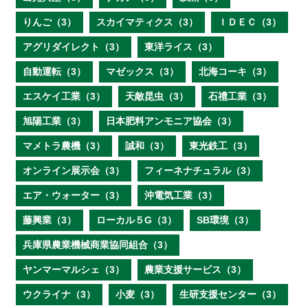
りんご（3）
スカイマティクス（3）
ＩＤＥＣ（3）
アグリダイレクト（3）
東洋ライス（3）
自動運転（3）
マゼックス（3）
北海コーキ（3）
エスケイ工業（3）
天敵昆虫（3）
石禮工業（3）
旭陽工業（3）
日本肥料アンモニア協会（3）
マメトラ農機（3）
誠和（3）
東光鉄工（3）
オンライン展示会（3）
フィーネナチュラル（3）
エア・ウォーター（3）
沖電気工業（3）
藤興業（3）
ローカル５G（3）
SB環境（3）
兵庫県農業機械商業協同組合（3）
ヤンマーマルシェ（3）
農業支援サービス（3）
ウクライナ（3）
小麦（3）
生研支援センター（3）