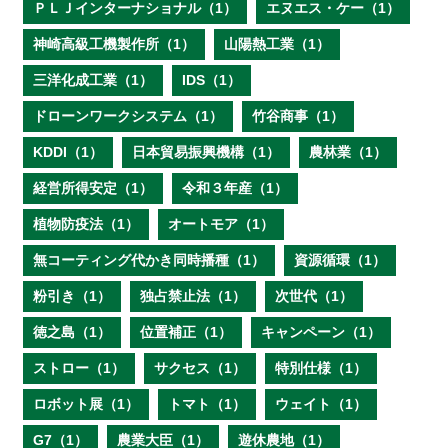
ＰＬＪインターナショナル（1）
エヌエス・ケー（1）
神崎高級工機製作所（1）
山陽熱工業（1）
三洋化成工業（1）
IDS（1）
ドローンワークシステム（1）
竹谷商事（1）
KDDI（1）
日本貿易振興機構（1）
農林業（1）
経営所得安定（1）
令和３年産（1）
植物防疫法（1）
オートモア（1）
無コーティング代かき同時播種（1）
資源循環（1）
粉引き（1）
独占禁止法（1）
次世代（1）
徳之島（1）
位置補正（1）
キャンペーン（1）
ストロー（1）
サクセス（1）
特別仕様（1）
ロボット展（1）
トマト（1）
ウェイト（1）
G7（1）
農業大臣（1）
遊休農地（1）