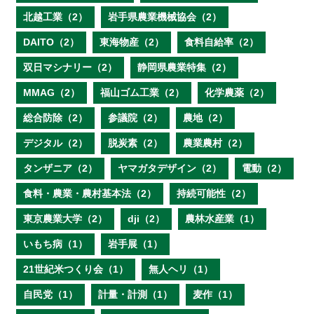
北越工業（2）
岩手県農業機械協会（2）
DAITO（2）
東海物産（2）
食料自給率（2）
双日マシナリー（2）
静岡県農業特集（2）
MMAG（2）
福山ゴム工業（2）
化学農薬（2）
総合防除（2）
参議院（2）
農地（2）
デジタル（2）
脱炭素（2）
農業農村（2）
タンザニア（2）
ヤマガタデザイン（2）
電動（2）
食料・農業・農村基本法（2）
持続可能性（2）
東京農業大学（2）
dji（2）
農林水産業（1）
いもち病（1）
岩手展（1）
21世紀米つくり会（1）
無人ヘリ（1）
自民党（1）
計量・計測（1）
麦作（1）