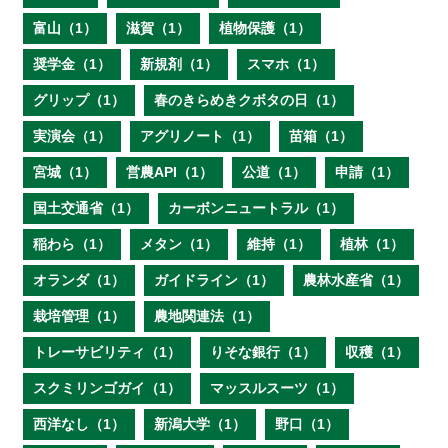
富山（1）
滋賀（1）
植物保護（1）
奨学金（1）
新規剤（1）
スマホ（1）
グリップ（1）
春のきらめきクボタの日（1）
実演会（1）
アグリノート（1）
苗箱（1）
宮城（1）
営農API（1）
公道（1）
申請（1）
国土交通省（1）
カーボンニュートラル（1）
稲わら（1）
メタン（1）
維持（1）
植林（1）
オランダ（1）
ガイドライン（1）
農林水産省（1）
栽培管理（1）
農地関連法（1）
トレーサビリティ（1）
りそな銀行（1）
収穫（1）
スクミリンゴガイ（1）
マッスルスーツ（1）
西洋なし（1）
新潟大学（1）
野口（1）