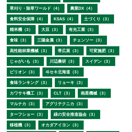
草刈り・除草ワールド（4）
農業DX（4）
食料安全保障（4）
KSAS（4）
土づくり（3）
精米機（3）
大豆（3）
有光工業（3）
食味（3）
三陽金属（3）
チェンソー（3）
高性能林業機械（3）
帯広展（3）
可変施肥（3）
じゃがいも（3）
川辺農研（3）
スイデン（3）
ピリオン（3）
ヰセキ北海道（3）
食味ランキング（3）
リョーキ（3）
カワサキ機工（3）
CLT（3）
南星機械（3）
マルナカ（3）
アグリテクニカ（3）
ターフショー（3）
緑の安全推進協会（3）
移植機（3）
オカダアイヨン（3）