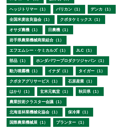
ヘッジトリマー（1）
バリカン（1）
デンカ（1）
全国米麦改良協会（1）
クボタケミックス（1）
オサダ農機（1）
日農機（1）
岩手県農業機械商業組合（1）
エフエムシー・ケミカルズ（1）
JLC（1）
部品（1）
ホンダパワープロダクツジャパン（1）
動力噴霧機（1）
イナダ（1）
タイガー（1）
クボタアグリサービス（1）
石原産業（1）
はかり（1）
玄米元氣堂（1）
秋田県（1）
農業技術クラスター会議（1）
北海道林業機械化協会（1）
保冷庫（1）
国際農業機械展（1）
プランター（1）