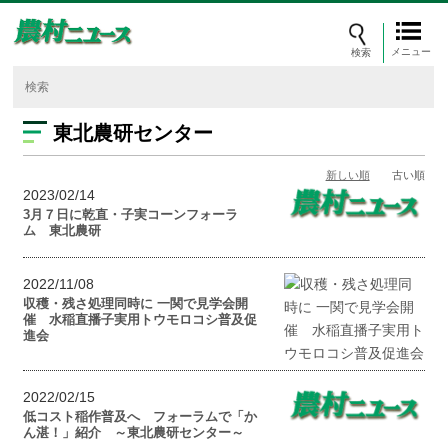
メニュー
東北農研センター
新しい順
古い順
2023/02/14
3月７日に乾直・子実コーンフォーラ
ム 東北農研
2022/11/08
収穫・残さ処理同時に 一関で見学会開
催 水稲直播子実用トウモロコシ普及促
進会
2022/02/15
低コスト稲作普及へ フォーラムで「か
ん湛！」紹介 ～東北農研センター～