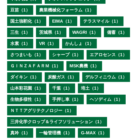
豆苗（1）
農業機械化フォーラム（1）
国土強靭化（1）
EIMA（1）
テラスマイル（1）
三生（1）
茨城県（1）
WAGRI（1）
備蓄（1）
水素（1）
VR（1）
かんしょ（1）
さつまいも（1）
シャープ（1）
エアロセンス（1）
ＧＩＮＺＡＦＡＲＭ（1）
MSK農機（1）
ダイキン（1）
炭酸ガス（1）
デルフィニウム（1）
山本彩花園（1）
千葉（1）
培土（1）
生物多様性（1）
手押し車（1）
ヘソディム（1）
ＮＴＴアグリテクノロジー（1）
三井化学クロップ＆ライフソリューション（1）
真吟（1）
一輪管理機（1）
G-MAX（1）