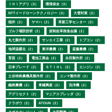
ＩＨＩアグリ（3）
環境保全（3）
NTTイードローンテクノロジー（3）
大雪対策（2）
稲作（2）
ヤマハ（2）
革新工学センター（2）
ゴルフ場防技研（2）
規制改革推進会議（2）
丸七製作所（2）
サンエイ工業（2）
トプコン（2）
地球温暖化（2）
東洋農機（2）
斎藤農機（2）
育苗（2）
電池工業会（2）
永田製作所（2）
日本ブレード（2）
ＳＴＩＨＬ（2）
エンジン（2）
土谷特殊農機具製作所（2）
コンマ製作所（2）
鋤柄農機（2）
東罐興産（2）
洗浄機（2）
アグリセクト（2）
マニアスプレッダ（2）
クラボウ（2）
ATOUN（2）