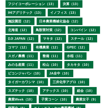
フジイコーポレーション（13）
決算（13）
IHIアグリテック（13）
イノフィス（13）
施設園芸（12）
日本農業機械化協会（12）
北海道（12）
鳥獣害対策（12）
コンバイン（12）
DJI JAPAN（12）
マキタ（12）
スチール（12）
コマツ（12）
有機農業（12）
GPEC（12）
スガノ農機（11）
整備（11）
水稲（11）
みのる産業（11）
松山（10）
タカキタ（10）
ビコンジャパン（10）
JA全中（10）
タイガーカワシマ（10）
三井化学アグロ（10）
スズテック（10）
アテックス（10）
総会（10）
農業Week（10）
子実コーン（10）
農業女子（9）