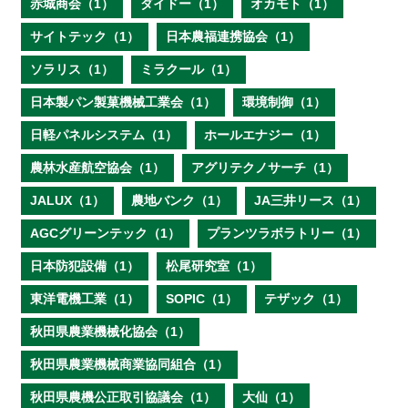
赤城商会（1）
ダイドー（1）
オカモト（1）
サイトテック（1）
日本農福連携協会（1）
ソラリス（1）
ミラクール（1）
日本製パン製菓機械工業会（1）
環境制御（1）
日軽パネルシステム（1）
ホールエナジー（1）
農林水産航空協会（1）
アグリテクノサーチ（1）
JALUX（1）
農地バンク（1）
JA三井リース（1）
AGCグリーンテック（1）
プランツラボラトリー（1）
日本防犯設備（1）
松尾研究室（1）
東洋電機工業（1）
SOPIC（1）
テザック（1）
秋田県農業機械化協会（1）
秋田県農業機械商業協同組合（1）
秋田県農機公正取引協議会（1）
大仙（1）