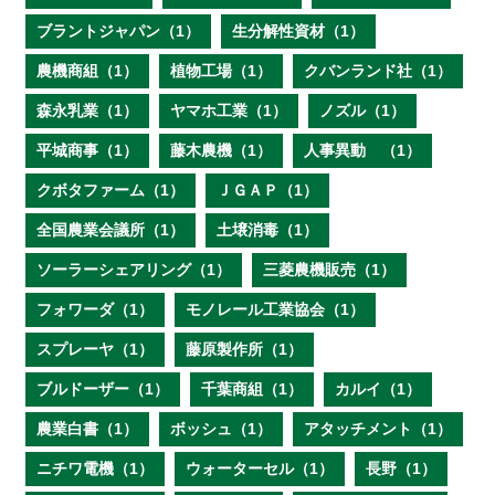
ブラントジャパン（1）
生分解性資材（1）
農機商組（1）
植物工場（1）
クバンランド社（1）
森永乳業（1）
ヤマホ工業（1）
ノズル（1）
平城商事（1）
藤木農機（1）
人事異動 （1）
クボタファーム（1）
ＪＧＡＰ（1）
全国農業会議所（1）
土壌消毒（1）
ソーラーシェアリング（1）
三菱農機販売（1）
フォワーダ（1）
モノレール工業協会（1）
スプレーヤ（1）
藤原製作所（1）
ブルドーザー（1）
千葉商組（1）
カルイ（1）
農業白書（1）
ボッシュ（1）
アタッチメント（1）
ニチワ電機（1）
ウォーターセル（1）
長野（1）