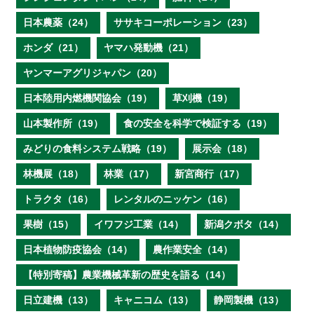
日本農薬（24）
ササキコーポレーション（23）
ホンダ（21）
ヤマハ発動機（21）
ヤンマーアグリジャパン（20）
日本陸用内燃機関協会（19）
草刈機（19）
山本製作所（19）
食の安全を科学で検証する（19）
みどりの食料システム戦略（19）
展示会（18）
林機展（18）
林業（17）
新宮商行（17）
トラクタ（16）
レンタルのニッケン（16）
果樹（15）
イワフジ工業（14）
新潟クボタ（14）
日本植物防疫協会（14）
農作業安全（14）
【特別寄稿】農業機械革新の歴史を語る（14）
日立建機（13）
キャニコム（13）
静岡製機（13）