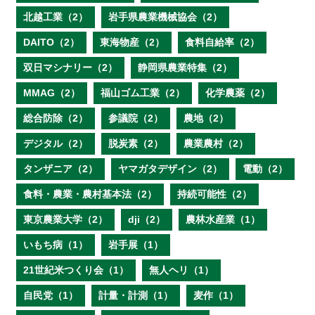
北越工業（2）
岩手県農業機械協会（2）
DAITO（2）
東海物産（2）
食料自給率（2）
双日マシナリー（2）
静岡県農業特集（2）
MMAG（2）
福山ゴム工業（2）
化学農薬（2）
総合防除（2）
参議院（2）
農地（2）
デジタル（2）
脱炭素（2）
農業農村（2）
タンザニア（2）
ヤマガタデザイン（2）
電動（2）
食料・農業・農村基本法（2）
持続可能性（2）
東京農業大学（2）
dji（2）
農林水産業（1）
いもち病（1）
岩手展（1）
21世紀米つくり会（1）
無人ヘリ（1）
自民党（1）
計量・計測（1）
麦作（1）