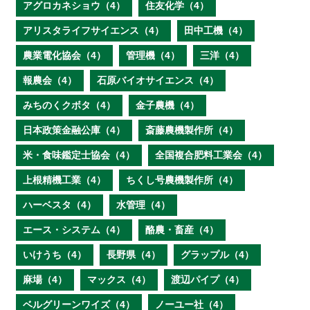
アグロカネショウ（4）
住友化学（4）
アリスタライフサイエンス（4）
田中工機（4）
農業電化協会（4）
管理機（4）
三洋（4）
報農会（4）
石原バイオサイエンス（4）
みちのくクボタ（4）
金子農機（4）
日本政策金融公庫（4）
斎藤農機製作所（4）
米・食味鑑定士協会（4）
全国複合肥料工業会（4）
上根精機工業（4）
ちくし号農機製作所（4）
ハーベスタ（4）
水管理（4）
エース・システム（4）
酪農・畜産（4）
いけうち（4）
長野県（4）
グラップル（4）
麻場（4）
マックス（4）
渡辺パイプ（4）
ベルグリーンワイズ（4）
ノーユー社（4）