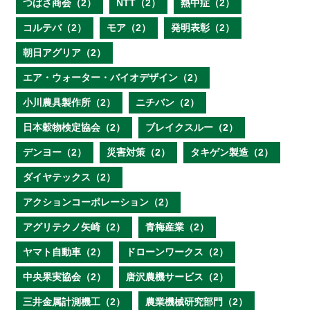
つばさ商会（2）
NTT（2）
熱中症（2）
コルテバ（2）
モア（2）
発明表彰（2）
朝日アグリア（2）
エア・ウォーター・バイオデザイン（2）
小川農具製作所（2）
ニチバン（2）
日本穀物検定協会（2）
ブレイクスルー（2）
デンヨー（2）
災害対策（2）
タキゲン製造（2）
ダイヤテックス（2）
アクションコーポレーション（2）
アグリテクノ矢崎（2）
青梅産業（2）
ヤマト自動車（2）
ドローンワークス（2）
中央果実協会（2）
唐沢農機サービス（2）
三井金属計測機工（2）
農業機械研究部門（2）