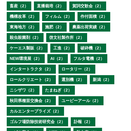
畜産（2）
直播栽培（2）
賀詞交歓会（2）
機構改革（2）
フィルム（2）
作付面積（2）
東海地方（2）
施肥（2）
農薬出荷実績（2）
殺虫殺菌剤（2）
啓文社製作所（2）
ケーエス製販（2）
工進（2）
破砕機（2）
NEW環境展（2）
AI（2）
フルタ電機（2）
インタートラクタ（2）
ロータリー（2）
ロールクリエート（2）
選別機（2）
新潟（2）
ニシザワ（2）
たまねぎ（2）
秋田県種苗交換会（2）
ユーピーアール（2）
カルエンタープライズ（2）
ゴルフ場防除技術研究会（2）
訃報（2）