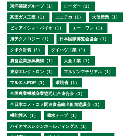
東洋製罐グループ（1）
ローダー（1）
高圧ガス工業（1）
ユニチカ（1）
大信産業（1）
ピィアイシィ・バイオ（1）
エー・ワン（1）
旭テクノロジー（1）
日本国際博覧会協会（1）
クボタ計装（1）
ダイハツ工業（1）
農畜産業振興機構（1）
大倉工業（1）
東京エレクトロン（1）
マルゲンマテリアル（1）
マルエムPOP（1）
環境省（1）
全国農業機械商業協同組合連合会（1）
全日本コメ・コメ関連食品輸出促進協議会（1）
機能性米（1）
菊水テープ（1）
バイオマスレジンホールディングス（1）