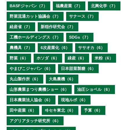
BASFジャパン（7）
福農産業（7）
北興化学（7）
野菜流通カット協議会（7）
サナース（7）
経産省（7）
新稲作研究会（7）
工機ホールディングス（7）
SDGs（7）
農機具（7）
6次産業化（6）
ササオカ（6）
野菜（6）
ホソダ（6）
緑産（6）
米粉（6）
やまびこジャパン（6）
日本甜菜製糖（6）
丸山製作所（6）
大島農機（6）
山形農業まつり農機ショー（6）
油圧ショベル（6）
日本農業法人協会（6）
現地ルポ（6）
田中産業（6）
ヰセキ東北（6）
予算（6）
アグリアタッチ研究所（6）