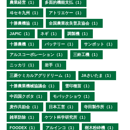
農業経営（1）
多面的機能支払（1）
ヰセキ九州（1）
アトリエケー（1）
十勝農機協（1）
全国農業改良普及協会（1）
JAPIC（1）
ネギ（1）
調製機（1）
十勝農機（1）
バッテリー（1）
サンポット（1）
アルスコーポレーション（1）
三鈴工機（1）
ニッカリ（1）
岩手（1）
三菱ケミカルアグリドリーム（1）
JAさいたま（1）
十勝農業機械協議会（1）
雪印種苗（1）
中四国クボタ（1）
モバックショウ（1）
麦作共励会（1）
日本工営（1）
寺田製作所（1）
雑草防除（1）
ケツト科学研究所（1）
FOODEX（1）
アルインコ（1）
樹木粉砕機（1）