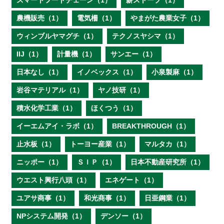
スマートフードチェーン（1）
薪ストーブ（1）
農機販売（1）
電気柵（1）
やまがた農業女子（1）
ウィンブルヤマグチ（1）
テクノスヤシマ（1）
IIJ（1）
計量機（1）
サンエー（1）
日本なし（1）
イノベックス（1）
小泉製麻（1）
岩谷マテリアル（1）
ヤノ技研（1）
積水化学工業（1）
ほくつう（1）
イーエムアイ・ラボ（1）
BREAKTHROUGH（1）
止水板（1）
トーヨー産業（1）
マルタカ（1）
ニッポー（1）
ＳＩＰ（1）
日本不動産研究所（1）
ウエスト興行八頭（1）
エネゲート（1）
ユアサ商事（1）
和光商事（1）
日亜鋼業（1）
NPシステム開発（1）
デンソー（1）