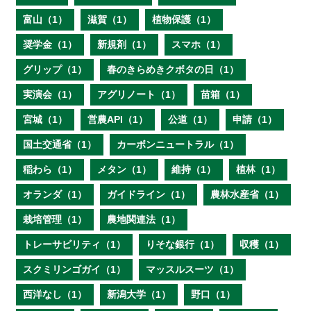
富山（1）
滋賀（1）
植物保護（1）
奨学金（1）
新規剤（1）
スマホ（1）
グリップ（1）
春のきらめきクボタの日（1）
実演会（1）
アグリノート（1）
苗箱（1）
宮城（1）
営農API（1）
公道（1）
申請（1）
国土交通省（1）
カーボンニュートラル（1）
稲わら（1）
メタン（1）
維持（1）
植林（1）
オランダ（1）
ガイドライン（1）
農林水産省（1）
栽培管理（1）
農地関連法（1）
トレーサビリティ（1）
りそな銀行（1）
収穫（1）
スクミリンゴガイ（1）
マッスルスーツ（1）
西洋なし（1）
新潟大学（1）
野口（1）