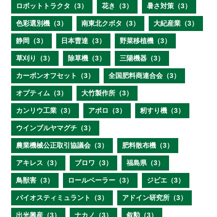
ロボットトラクタ（3）
花き（3）
暑さ対策（3）
色彩選別機（3）
南東北クボタ（3）
大紀産業（3）
静岡（3）
日本曹達（3）
野菜移植機（3）
草刈り（3）
除草機（3）
三陽機器（3）
カーボンオフセット（3）
全国肥料商連合会（3）
オプティム（3）
大竹製作所（3）
カンリウ工業（3）
アポロ（3）
籾すり機（3）
ウインブルヤマグチ（3）
農業機械公正取引協議会（3）
肥料散布機（3）
アキレス（3）
ブロワ（3）
福島県（3）
鳥獣害（3）
ロールベーラー（3）
ジビエ（3）
バイオスティミュラント（3）
アドイン研究所（3）
出光興産（3）
ナカノ（3）
叙勲（3）