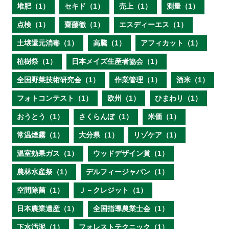
堆肥（1）
セキド（1）
売上（1）
測量（1）
点検（1）
齋藤徹（1）
エスディーエス（1）
土壌還元消毒（1）
高騰（1）
アフィカット（1）
植樹祭（1）
日本メイズ生産者協会（1）
全国野菜技術研究会（1）
作業管理（1）
酒米（1）
フォトコンテスト（1）
欧州（1）
ひまわり（1）
おうとう（1）
さくらんぼ（1）
米価（1）
常温煙霧（1）
大分県（1）
リゾケア（1）
温室効果ガス（1）
ウッドデザイン賞（1）
農林水産祭（1）
デルフィージャパン（1）
空間除菌（1）
Ｊ－クレジット（1）
日本農業遺産（1）
全国指導農業士会（1）
下水汚泥（1）
フォレストテクニック（1）