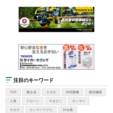
注目のキーワード
TOP
農水省
クボタ
井関農機
農研機構
人事
ドローン
やまびこ
ヤンマー
サタケ
ヤンマーアグリ
JA全農