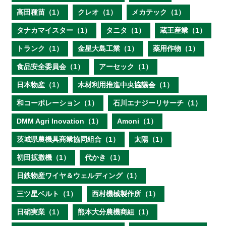
高田種苗（1）
クレオ（1）
メカテック（1）
タナカマイスター（1）
タニタ（1）
蔵王産業（1）
トランク（1）
金星大島工業（1）
薬用作物（1）
食品安全委員会（1）
アーセック（1）
日本物産（1）
木材利用推進中央協議会（1）
和コーポレーション（1）
石川エナジーリサーチ（1）
DMM Agri Inovation（1）
Amoni（1）
茨城県農機具商業協同組合（1）
太陽（1）
初田拡撒機（1）
代かき（1）
日鉄物産ワイヤ＆ウェルディング（1）
三ツ星ベルト（1）
西村機械製作所（1）
日硝実業（1）
熊本大分農機商組（1）