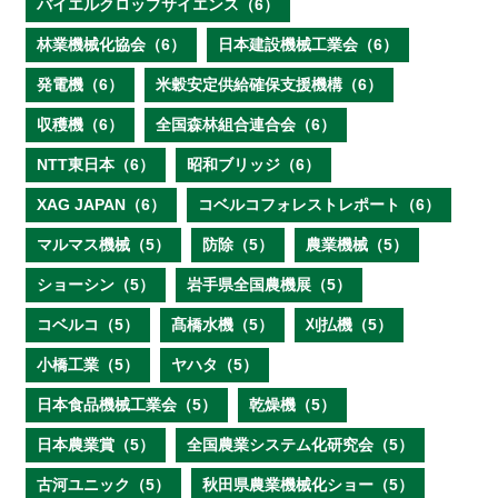
バイエルクロップサイエンス（6）
林業機械化協会（6）
日本建設機械工業会（6）
発電機（6）
米穀安定供給確保支援機構（6）
収穫機（6）
全国森林組合連合会（6）
NTT東日本（6）
昭和ブリッジ（6）
XAG JAPAN（6）
コベルコフォレストレポート（6）
マルマス機械（5）
防除（5）
農業機械（5）
ショーシン（5）
岩手県全国農機展（5）
コベルコ（5）
髙橋水機（5）
刈払機（5）
小橋工業（5）
ヤハタ（5）
日本食品機械工業会（5）
乾燥機（5）
日本農業賞（5）
全国農業システム化研究会（5）
古河ユニック（5）
秋田県農業機械化ショー（5）