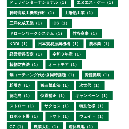
ＰＬＪインターナショナル（1）
エヌエス・ケー（1）
神崎高級工機製作所（1）
山陽熱工業（1）
三洋化成工業（1）
IDS（1）
ドローンワークシステム（1）
竹谷商事（1）
KDDI（1）
日本貿易振興機構（1）
農林業（1）
経営所得安定（1）
令和３年産（1）
植物防疫法（1）
オートモア（1）
無コーティング代かき同時播種（1）
資源循環（1）
粉引き（1）
独占禁止法（1）
次世代（1）
徳之島（1）
位置補正（1）
キャンペーン（1）
ストロー（1）
サクセス（1）
特別仕様（1）
ロボット展（1）
トマト（1）
ウェイト（1）
G7（1）
農業大臣（1）
遊休農地（1）