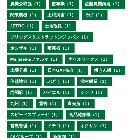
農機公取協（1）
散布機（1）
佐藤農機鋳造（1）
関東農機（1）
土壌病害（1）
そば（1）
JETRO（1）
土地改良（1）
ブリッグス＆ストラットンジャパン（1）
ホシザキ（1）
噴霧器（1）
Meijiseikaファルマ（1）
ナイルワークス（1）
土壌分析（1）
日本GAP協会（1）
耕うん機（1）
信越地方（1）
ぶどう（1）
津村鋼業（1）
内閣府（1）
バイエル（1）
シンワ（1）
九州（1）
雪害（1）
直売所（1）
スピードスプレーヤ（1）
食品乾燥機（1）
営農管理（1）
イチゴ（1）
ホクサン（1）
JAグループ（1）
新体制（1）