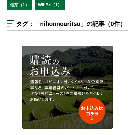
催芽（1）
WillBe（1）
タグ：
「nihonnouritsu」
の記事（0件）