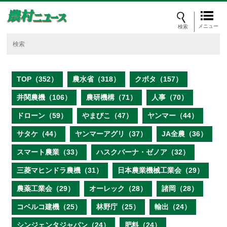
メニュー
TOP（352）
農水省（318）
クボタ（157）
井関農機（106）
農研機構（71）
人事（70）
ドローン（59）
やまびこ（47）
ヤンマー（44）
サタケ（44）
ヤンマーアグリ（37）
JA全農（36）
スマート農業（33）
ハスクバーナ・ゼノア（32）
三菱マヒンドラ農機（31）
日本農業機械工業会（29）
農薬工業会（29）
オーレック（28）
諸岡（28）
コベルコ建機（25）
林野庁（25）
輸出（24）
シンジェンタジャパン（24）
肥料（24）