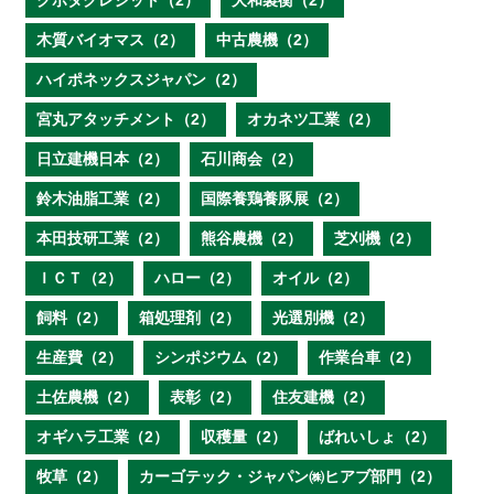
クボタクレジット（2）
大和製衡（2）
木質バイオマス（2）
中古農機（2）
ハイポネックスジャパン（2）
宮丸アタッチメント（2）
オカネツ工業（2）
日立建機日本（2）
石川商会（2）
鈴木油脂工業（2）
国際養鶏養豚展（2）
本田技研工業（2）
熊谷農機（2）
芝刈機（2）
ＩＣＴ（2）
ハロー（2）
オイル（2）
飼料（2）
箱処理剤（2）
光選別機（2）
生産費（2）
シンポジウム（2）
作業台車（2）
土佐農機（2）
表彰（2）
住友建機（2）
オギハラ工業（2）
収穫量（2）
ばれいしょ（2）
牧草（2）
カーゴテック・ジャパン㈱ヒアブ部門（2）