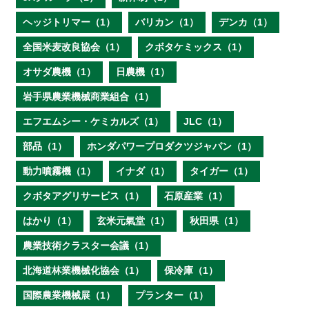
ヘッジトリマー（1）
バリカン（1）
デンカ（1）
全国米麦改良協会（1）
クボタケミックス（1）
オサダ農機（1）
日農機（1）
岩手県農業機械商業組合（1）
エフエムシー・ケミカルズ（1）
JLC（1）
部品（1）
ホンダパワープロダクツジャパン（1）
動力噴霧機（1）
イナダ（1）
タイガー（1）
クボタアグリサービス（1）
石原産業（1）
はかり（1）
玄米元氣堂（1）
秋田県（1）
農業技術クラスター会議（1）
北海道林業機械化協会（1）
保冷庫（1）
国際農業機械展（1）
プランター（1）