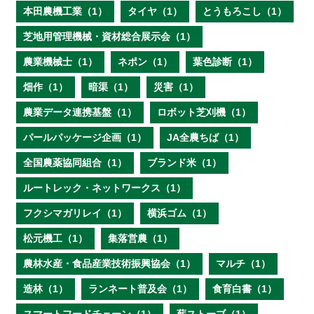
本田農機工業（1）
タイヤ（1）
とうもろこし（1）
芝地用管理機械・資材総合展示会（1）
農業機械士（1）
ネポン（1）
葉色診断（1）
畑作（1）
暗渠（1）
災害（1）
農業データ連携基盤（1）
ロボット芝刈機（1）
パールパッケージ企画（1）
JA全農ちば（1）
全国農薬協同組合（1）
ブランド米（1）
ルートレック・ネットワークス（1）
フクシマガリレイ（1）
横浜ゴム（1）
松元機工（1）
集落営農（1）
農林水産・食品産業技術振興協会（1）
マルチ（1）
造林（1）
ランネート普及会（1）
食育白書（1）