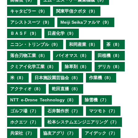
病害虫（9）
エム・エス・ケー農業機械（9）
キャタピラー（9）
関東甲信クボタ（9）
アシストスーツ（9）
Meiji Seikaファルマ（9）
ＢＡＳＦ（9）
日産化学（9）
ニコン・トリンブル（9）
和同産業（8）
茶（8）
落合刃物工業（8）
バイオマス（8）
田植機（8）
クミアイ化学工業（8）
除草剤（8）
デリカ（8）
米（8）
日本施設園芸協会（8）
作業機（8）
アクティオ（8）
乾田直播（8）
NTT e‐Drone Technology（8）
除雪機（7）
ゴルフ場（7）
石井製作所（7）
マツモト（7）
ホクエツ（7）
松本システムエンジニアリング（7）
共栄社（7）
協友アグリ（7）
アイデック（7）