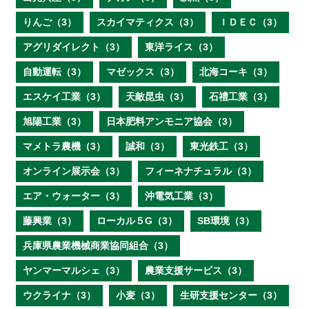
りんご（3）
スカイマティクス（3）
ＩＤＥＣ（3）
アグリダイレクト（3）
東洋ライス（3）
自動運転（3）
マゼックス（3）
北海コーキ（3）
エスケイ工業（3）
天敵昆虫（3）
石禮工業（3）
旭陽工業（3）
日本肥料アンモニア協会（3）
マメトラ農機（3）
誠和（3）
東光鉄工（3）
オンライン展示会（3）
フィーネナチュラル（3）
エア・ウォーター（3）
沖電気工業（3）
藤興業（3）
ローカル５G（3）
SB環境（3）
兵庫県農業機械商業協同組合（3）
ヤンマーマルシェ（3）
農業支援サービス（3）
ウクライナ（3）
小麦（3）
生研支援センター（3）