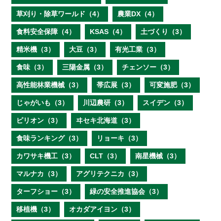
草刈り・除草ワールド（4）
農業DX（4）
食料安全保障（4）
KSAS（4）
土づくり（3）
精米機（3）
大豆（3）
有光工業（3）
食味（3）
三陽金属（3）
チェンソー（3）
高性能林業機械（3）
帯広展（3）
可変施肥（3）
じゃがいも（3）
川辺農研（3）
スイデン（3）
ピリオン（3）
ヰセキ北海道（3）
食味ランキング（3）
リョーキ（3）
カワサキ機工（3）
CLT（3）
南星機械（3）
マルナカ（3）
アグリテクニカ（3）
ターフショー（3）
緑の安全推進協会（3）
移植機（3）
オカダアイヨン（3）