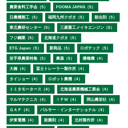
農業食料工学会（5）
FOOMA JAPAN（5）
日農機製工（5）
福岡九州クボタ（5）
殺虫剤（5）
東北農研センター（5）
三菱重工メイキエンジン（5）
フジ鋼業（5）
北海道クボタ（5）
ETG Japan（5）
新商品（5）
ロボテック（5）
岩手県農業特集（5）
農薬（5）
播種機（4）
大橋（4）
冨士トレーラー製作所（4）
タイショー（4）
ロボット農機（4）
トミタモータース（4）
北海道農業機械工業会（4）
マルマテクニカ（4）
ＩＰＭ（4）
岡山農栄社（4）
ＧＡＰ（4）
パルサー・インターナショナル（4）
伊東電機（4）
殺菌剤（4）
北村製作所（4）