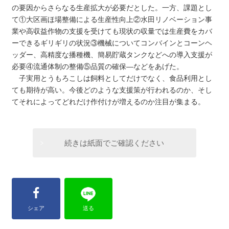
の要因からさらなる生産拡大が必要だとした。一方、課題とし
て①大区画ほ場整備による生産性向上②水田リノベーション事
業や高収益作物の支援を受けても現状の収量では生産費をカバ
ーできるギリギリの状況③機械についてコンバインとコーンヘ
ッダー、高精度な播種機、簡易貯蔵タンクなどへの導入支援が
必要④流通体制の整備⑤品質の確保―などをあげた。
子実用とうもろこしは飼料としてだけでなく、食品利用とし
ても期待が高い。今後どのような支援策が行われるのか、そし
てそれによってどれだけ作付けが増えるのか注目が集まる。
続きは紙面でご確認ください
シェア
送る