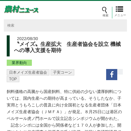
メニュー
2022/08/30
〝メイズ〟生産拡大 生産者協会を設立 機械
への導入支援を期待
業界動向
日本メイズ生産者協会
子実コーン
TOP
飼料価格の高騰から国産飼料、特に供給の少ない濃厚飼料につ
いては、国内生産への期待が高まっている。そうしたなか、子
実用とうもろこしの普及に向け全国初となる生産者団体「日本
メイズ生産者協会（ＪＭＦＡ）」が発足。８月25日には港区の
ベルサール虎ノ門ホールで設立記念シンポジウムが開かれた。
記念シンポには全国から関係者など１７０人が参加した。開