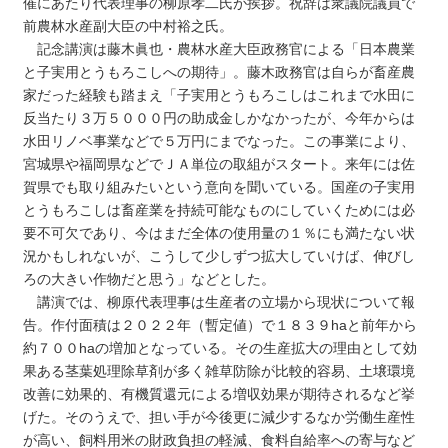
催にあたり代表理事の柳原孝二氏が挨拶。祝辞は衆議院議員で
前農林水産副大臣の中村裕之氏。
記念講演は藤木眞也・農林水産大臣政務官による「日本農業
と子実用とうもろこしへの期待」。藤木政務官は自らが畜産農
家だった経験も踏まえ「子実用とうもろこしはこれまで水田に
反当たり３万５０００円の助成金しかなかったが、今年からは
水田リノベ事業などで５万円にまでなった。この事業により、
宮城県や福岡県などでＪＡ単位の取組がスタート。来年には佐
賀県でも取り組みたいという意向を聞いている。国産の子実用
とうもろこしは畜産業を持続可能なものにしていくためには必
要不可欠であり、今はまだ全体の使用量の１％にも満たない状
況かもしれないが、こうして少しずつ拡大していけば、伸びし
ろの大きい作物だと思う」などとした。
講演では、柳原代表理事は生産者の立場から現状について報
告。作付面積は２０２２年（暫定値）で１８３９haと前年から
約７００haの増加となっている。その生産拡大の理由として効
果ある茎葉処理除草剤が多く雑草防除が比較的容易、土壌環境
改善に効果的、有機質還元による増収効果が期待されるなど挙
げた。そのうえで、担い手が今後更に減少するなか労働生産性
が高い、飼料用米の財政負担の軽減、食料自給率への寄与など