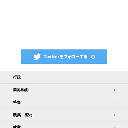
行政
業界動向
特集
農薬・資材
林業