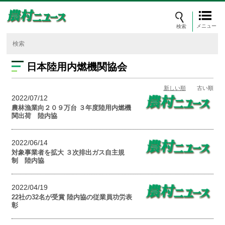
メニュー
日本陸用内燃機関協会
新しい順
古い順
2022/07/12
農林漁業向２０９万台 ３年度陸用内燃機
関出荷 陸内協
2022/06/14
対象事業者を拡大 ３次排出ガス自主規
制 陸内協
2022/04/19
22社の32名が受賞 陸内協の従業員功労表
彰