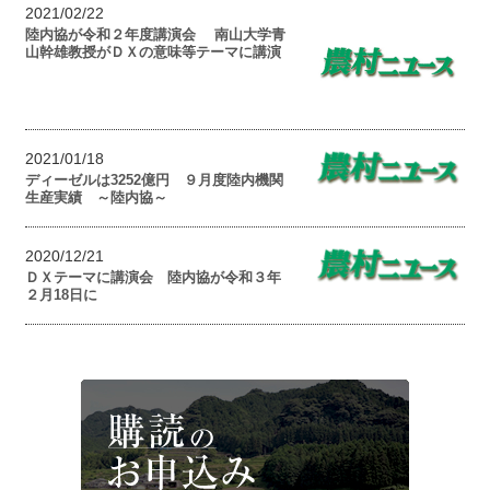
2021/02/22
陸内協が令和２年度講演会 南山大学青
山幹雄教授がＤＸの意味等テーマに講演
2021/01/18
ディーゼルは3252億円 ９月度陸内機関
生産実績 ～陸内協～
2020/12/21
ＤＸテーマに講演会 陸内協が令和３年
２月18日に