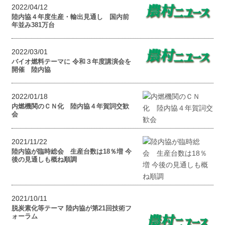
2022/04/12
陸内協４年度生産・輸出見通し 国内前
年並み381万台
2022/03/01
バイオ燃料テーマに 令和３年度講演会を
開催 陸内協
2022/01/18
内燃機関のＣＮ化 陸内協４年賀詞交歓
会
2021/11/22
陸内協が臨時総会 生産台数は18％増 今
後の見通しも概ね順調
2021/10/11
脱炭素化等テーマ 陸内協が第21回技術フ
ォーラム