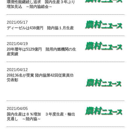
環境性能継続し追求 国内生産３年ぶり
増加見込 ～陸内協総会～
2021/05/17
ディーゼルは438億円 陸内協１月生産
2021/04/19
20年暦年は5129億円 陸用内燃機関の生
産実績
2021/04/12
20社36名が受賞 陸内協第42回従業員功
労表彰
2021/04/05
国内生産は８％増加 ３年度生産・輸出
見通し ～陸内協～