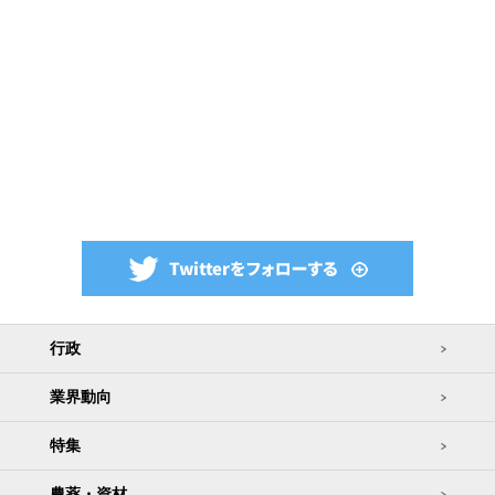
行政
業界動向
特集
農薬・資材