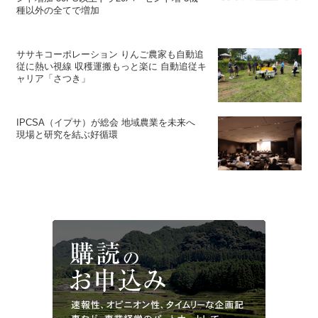
種以外の全てで増加
ササキコーポレーション りんご農家も自動追
従に熱い視線 収穫運搬もっと楽に 自動追従キ
ャリア「さつき」
IPCSA（イプサ）が総会 地域農業を未来へ
現場と研究を結ぶ好循環