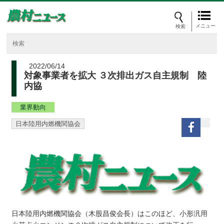
メニュー
2022/06/14
対象事業者を拡大 ３次排出ガス自主規制 陸
内協
業界動向
日本陸用内燃機関協会
日本陸用内燃機関協会（木股昌俊会長）はこのほど、小形汎用