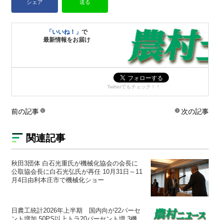
シェア
送る
「いいね！」
で
最新情報をお届け
Twitterでもチェック！！
前の記事
次の記事
関連記事
秋田3団体 白石光重氏が機械化協会の会長に
公取協会長に白石光弘氏が再任 10月31日～11
月4日由利本庄市で機械化ショー
日農工統計2026年上半期 国内向が22パーセ
ント増加 50PS以上トラ20パーセント増 3機