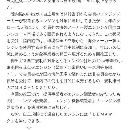
火花点火エンジンの３次排ガス自主規制について改正を行っ
た。
陸内協の排出ガス自主規制は開始当初から会員のエンジンメ
ーカーが製造するエンジンを対象に運用してきたが、近年のグ
ローバル化により、会員外の海外メーカー製エンジンが国内コ
ンシューマ市場で多く販売されるようになってきた。この状況
を受け、陸内協では、環境保全の立場から、海外メーカー製エ
ンジンを使用する事業者にも同自主規制に参加し、排出ガス低
減に努めるよう対象事業者の範囲を広げるため今回改正した。
排出ガス自主規制の対象となるエンジンは出力19‌kw未満の小
形汎用火花点火エンジン（緊急・非常用やレース用等を除
く）、で会員会社が国内海外工場で製作または非会員会社から
供給を受けて、国内での使用を目的に販売するもの。規制排出
ガスはＨＣ＋ＮＯＸとＣＯ。
今回の改正では、提供事業者がエンジン製造者のみだったも
のに「エンジン販売者」「エンジン機器製造者」「エンジン機
器販売者」を適用対象に追加した。
なお、自主規制にて適合したエンジンには「ＬＥＭＡマー
ク」を添付できる。
◇