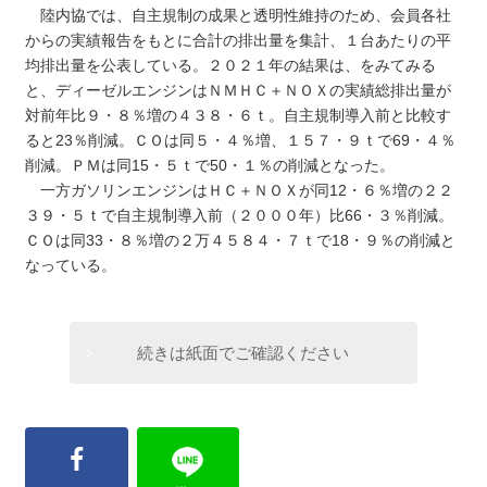
陸内協では、自主規制の成果と透明性維持のため、会員各社
からの実績報告をもとに合計の排出量を集計、１台あたりの平
均排出量を公表している。２０２１年の結果は、をみてみる
と、ディーゼルエンジンはＮＭＨＣ＋ＮＯＸの実績総排出量が
対前年比９・８％増の４３８・６ｔ。自主規制導入前と比較す
ると23％削減。ＣＯは同５・４％増、１５７・９ｔで69・４％
削減。ＰＭは同15・５ｔで50・１％の削減となった。
一方ガソリンエンジンはＨＣ＋ＮＯＸが同12・６％増の２２
３９・５ｔで自主規制導入前（２０００年）比66・３％削減。
ＣＯは同33・８％増の２万４５８４・７ｔで18・９％の削減と
なっている。
続きは紙面でご確認ください