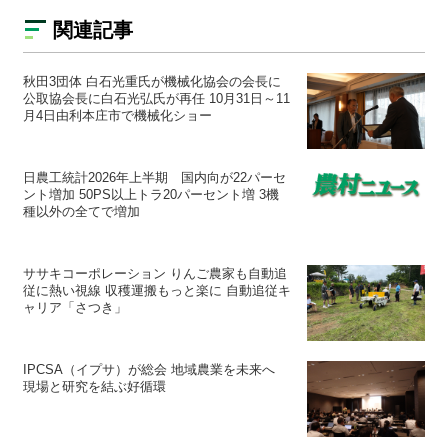
関連記事
秋田3団体 白石光重氏が機械化協会の会長に
公取協会長に白石光弘氏が再任 10月31日～11
月4日由利本庄市で機械化ショー
日農工統計2026年上半期 国内向が22パーセ
ント増加 50PS以上トラ20パーセント増 3機
種以外の全てで増加
ササキコーポレーション りんご農家も自動追
従に熱い視線 収穫運搬もっと楽に 自動追従キ
ャリア「さつき」
IPCSA（イプサ）が総会 地域農業を未来へ
現場と研究を結ぶ好循環