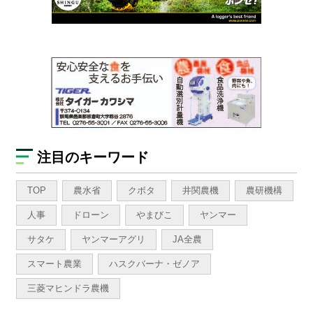
注目のキーワード
TOP
農水省
クボタ
井関農機
農研機構
人事
ドローン
やまびこ
ヤンマー
サタケ
ヤンマーアグリ
JA全農
スマート農業
ハスクバーナ・ゼノア
三菱マヒンドラ農機