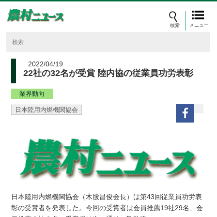
メニュー
2022/04/19
22社の32名が受賞 陸内協の従業員功労表彰
業界動向
日本陸用内燃機関協会
日本陸用内燃機関協会（木股昌俊会長）は第43回従業員功労表
彰の受賞者を発表した。今回の受賞者は会員推薦19社29名、会