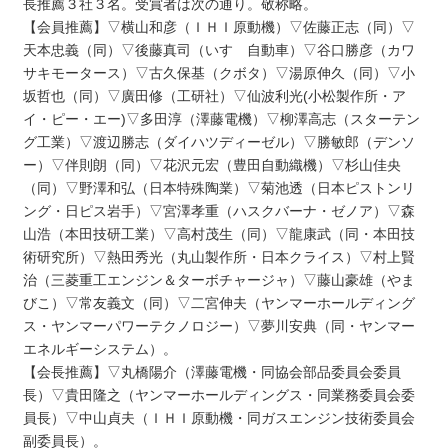
長推薦３社３名。受賞者は次の通り。敬称略。
【会員推薦】▽横山和彦（ＩＨＩ原動機）▽佐藤正志（同）▽
天本忠義（同）▽後藤真司（いすゞ自動車）▽谷口勝彦（カワ
サキモータース）▽古久保基（クボタ）▽湯原伸久（同）▽小
坂哲也（同）▽廣田修（工研社）▽仙波利光(小松製作所・ア
イ・ピー・エー)▽多田淳（澤藤電機）▽柳澤高志（スターテン
グ工業）▽渡辺勝志（ダイハツディーゼル）▽勝敏郎（デンソ
ー）▽伴則朗（同）▽花沢元宏（豊田自動織機）▽杉山佳央
（同）▽野澤和弘（日本特殊陶業）▽菊池透（日本ピストンリ
ング・日ピス岩手）▽宮澤孝重（ハスクバーナ・ゼノア）▽森
山浩（本田技研工業）▽高村茂生（同）▽龍康武（同・本田技
術研究所）▽熱田秀光（丸山製作所・日本クライス）▽村上賢
治（三菱重工エンジン＆ターボチャージャ）▽藤山豪雄（やま
びこ）▽常友義文（同）▽二宮伸夫（ヤンマーホールディング
ス・ヤンマーパワーテクノロジー）▽夢川安典（同・ヤンマー
エネルギーシステム）。
【会長推薦】▽丸橋陽介（澤藤電機・同協会部品委員会委員
長）▽貴田隆之（ヤンマーホールディングス・同業務委員会委
員長）▽中山貞夫（ＩＨＩ原動機・同ガスエンジン技術委員会
副委員長）。