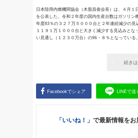
日本陸用内燃機関協会（木股昌俊会長）は、４月１
を公表した。令和２年度の国内生産台数はガソリン
年度83％の３２７万５０００台と２年連続減少の見
１１９１万１０００台と大きく減少する見込みとなっ
い見通し（１２３０万台）の96・８％となっている
続きは
Facebookで
シェア
LINEで
送
「いいね！」
で
最新情報をお