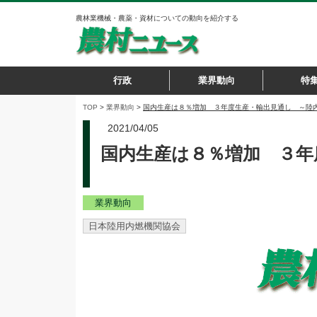
農林業機械・農薬・資材についての動向を紹介する
行政
業界動向
特
TOP
>
業界動向
>
国内生産は８％増加 ３年度生産・輸出見通し ～陸
2021/04/05
国内生産は８％増加 ３年
業界動向
日本陸用内燃機関協会