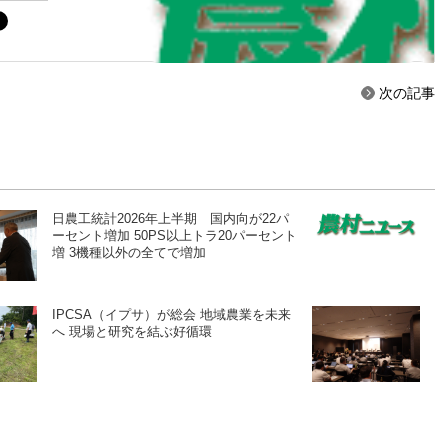
次の記事
日農工統計2026年上半期 国内向が22パ
ーセント増加 50PS以上トラ20パーセント
増 3機種以外の全てで増加
IPCSA（イプサ）が総会 地域農業を未来
へ 現場と研究を結ぶ好循環