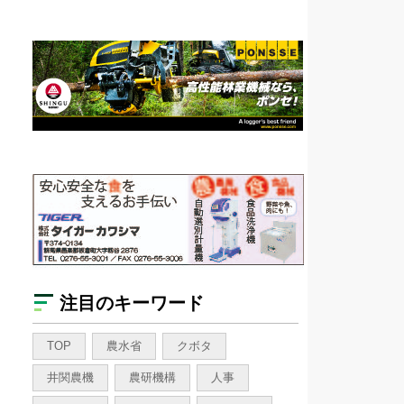
注目のキーワード
TOP
農水省
クボタ
井関農機
農研機構
人事