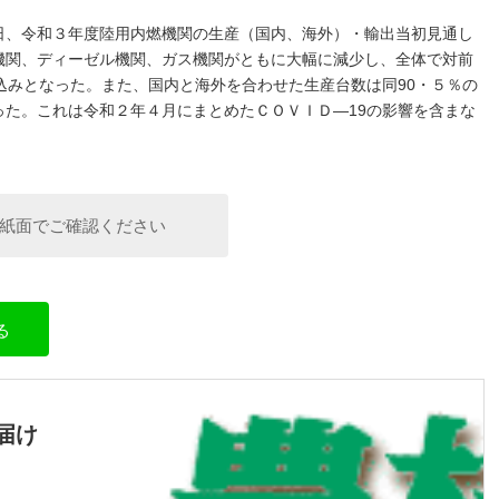
日、令和３年度陸用内燃機関の生産（国内、海外）・輸出当初見通し
機関、ディーゼル機関、ガス機関がともに大幅に減少し、全体で対前
込みとなった。また、国内と海外を合わせた生産台数は同90・５％の
た。これは令和２年４月にまとめたＣＯＶＩＤ―19の影響を含まな
。
紙面でご確認ください
る
届け