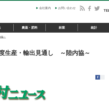
会社案内
お問い合わせ
TE
集
農薬・肥料
林業
統計
内協～
度生産・輸出見通し ～陸内協～