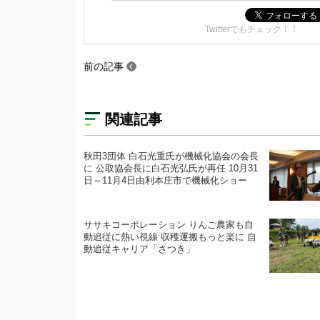
Twitterでもチェック！！
前の記事
関連記事
秋田3団体 白石光重氏が機械化協会の会長
に 公取協会長に白石光弘氏が再任 10月31
日～11月4日由利本庄市で機械化ショー
ササキコーポレーション りんご農家も自
動追従に熱い視線 収穫運搬もっと楽に 自
動追従キャリア「さつき」