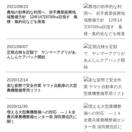
2021/08/23
農地の効率的な利用へ 岩手農業振興地
域整備方針 12年14万8700‌ha目指す 集
積・集約化などを推進
2021/06/07
定期点検を定額で ヤンマーアグリがあ
んしんケアパック開始
2020/12/14
楽な姿勢で安全作業 ヤマト自動車の大型
農機整備専用リフト
2020/11/30
増える大型農機整備への対応 ---ＪＡ全
農兵庫農機整備センター長 深田雅也氏に
聞く