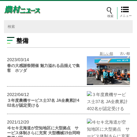
メニュー
整備
新しい順
古い順
2023/03/14
春の大感謝祭開催 魅力溢れる品揃えで集
客 ホソダ
2022/04/12
３年度農機サービス士37名 JA全農累計4
02名が認定受ける
2021/12/20
ヰセキ北海道が空知地区に大型拠点 サ
ービス体制さらに充実 大型機械19台同時