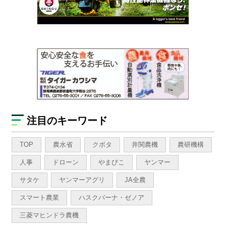
注目のキーワード
TOP
農水省
クボタ
井関農機
農研機構
人事
ドローン
やまびこ
ヤンマー
サタケ
ヤンマーアグリ
JA全農
スマート農業
ハスクバーナ・ゼノア
三菱マヒンドラ農機