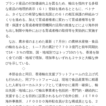
ブランド産品の付加価値向上を図るため、輸出を指向する多様
な産品の地理的表示（ＧＩ）登録を進めるとともに、ベトナ
ム、タイなどの有望な輸出先国とのＧＩの相互保護の枠組みづ
くりを進める。加えて育成者権者に変わって育成者権等を管
理・保護する育成者権管理機関の活用の推進などにより海外持
ち出し制限や海外における育成者権の取得等を実効的に実施す
る。
なお、農水省のまとめた最新（７月分）の農林水産物・食品
の輸出をみると、１―７月の累計で７７０３億円と前年同期比
で14・３％の増加。国・地域別ではトップ10のうち、香港を除
く全ての国・地域で増加。増加率もいずれも２ケタと大幅な伸
びを示している。
◇
本部会合と同日、香港輸出支援プラットフォームの立上げ式
も行われた。同プラットフォームは、現地で食品産業等に精通
した人材をローカルスタッフとして速やかに雇用・確保し、輸
出先国・地域において輸出事業者を包括的・専門的・継続的に
支援することを目的に設置されるもので在外公館、ＪＥＴＲＯ
海外事務所、ＪＦＯＯＤＯ海外駐在員が主な構成員となる。２