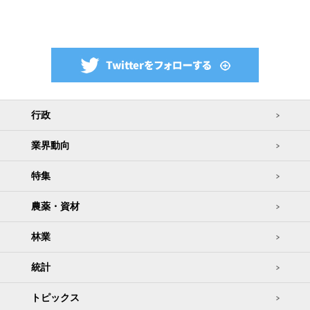
行政
業界動向
特集
農薬・資材
林業
統計
トピックス