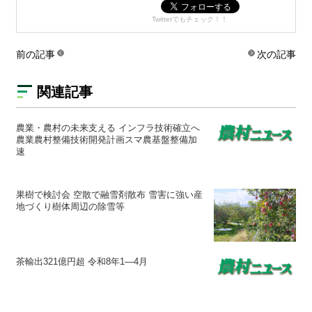
Twitterでもチェック！！
前の記事
次の記事
関連記事
農業・農村の未来支える インフラ技術確立へ
農業農村整備技術開発計画スマ農基盤整備加
速
果樹で検討会 空散で融雪剤散布 雪害に強い産
地づくり樹体周辺の除雪等
茶輸出321億円超 令和8年1―4月