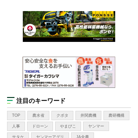
注目のキーワード
TOP
農水省
クボタ
井関農機
農研機構
人事
ドローン
やまびこ
ヤンマー
サタケ
ヤンマーアグリ
JA全農