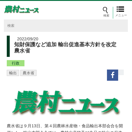
メニュー
2022/09/20
知財保護など追加 輸出促進基本方針を改定
農水省
行政
輸出
農水省
農水省は９月13日、第４回農林水産物・食品輸出本部会合を開