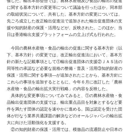
催した。輸出本部会合では、農林水産物及び食品の輸出の促進
に関する基本方針の変更等について議論を行ったほか、同本部
の取組状況について、共有した。基本方針の変更については、
先ごろ成立した改正輸出促進法で追加された輸出促進団体の支
援や知的財産の保護・活用などが、反映された。このほか、当
日は香港輸出支援プラットフォームの立上げ式も行われた。
今回の農林水産物・食品の輸出の促進に関する基本方針（以
下、基本方針）の変更では、改正輸出促進法において、基本方
針の新たな記載事項として①輸出促進団体の支援②ＪＡＳ法の
同等性の承認など必要な規格の整備・普及・活用③知的財産の
保護・活用に関する事項―が追加されたことから、基本方針に
これらの事項を追加するとともに、今年６月に改訂した「農林
水産物・食品の輸出拡大実行戦略」の内容を反映した。
具体的な変更事項についてみてみると、①の農林水産物・食
品輸出促進団体の支援では、輸出重点品目を対象とするなど要
件を満たす団体の認定を速やかに進める。国は認定を受けた団
体が行なう業界共通課題の解決などのオールジャパンの輸出拡
大に向けた活動強化を支援する。
②の知的財産の保護・活用では、模倣品の流通防止や日本の