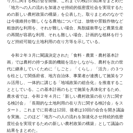
り方に関する検討会を開催、これまでの検討の結果をまとめた
「地方への人の流れを加速させ持続的低密度社会を実現するた
めの新しい農村政策の構築」を公表した。取りまとめのなかで
は今後維持が難しくなる農地については、放牧や景観作物など
粗放的な利用を、それが難しい場合、鳥獣緩衝帯など農業生産
の再開が容易な利用、それも難しい場合、計画的な植林を行う
など持続可能な土地利用の在り方等を示している。
令和２年３月に閣議決定された「食料・農業・農村基本計
画」では農村の持つ多面的機能を活かしながら、農村を次の世
代に継承していくために「しごと」「くらし」「活力」の３つ
を柱として関係府省、地方自治体、事業者が連携して施策をフ
ル活用し、一体的に講じる「地域政策の総合化」を推進するこ
ととしている。この基本計画のもとで施策を具体化するため、
農水省では、令和２年４月に「新しい農村政策の在り方に関す
る検討会」「長期的な土地利用の在り方に関する検討会」をス
タート。これまでに前者は12回、後者は10回の会合を開き議論
を実施。このほど「地方への人の流れを加速化させ持続的低密
度社会を実現するための新しい農村政策の構築」として議論の
結果をまとめた。