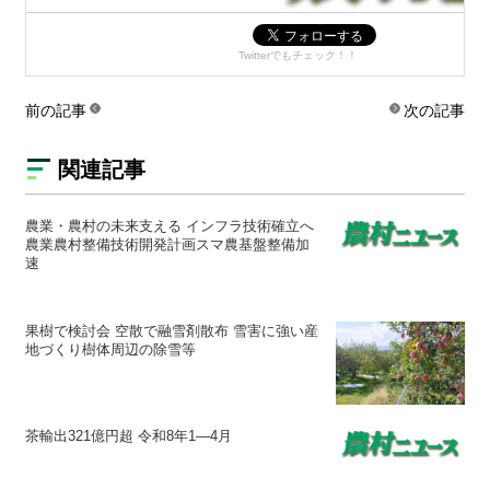
Twitterでもチェック！！
前の記事
次の記事
関連記事
農業・農村の未来支える インフラ技術確立へ
農業農村整備技術開発計画スマ農基盤整備加
速
果樹で検討会 空散で融雪剤散布 雪害に強い産
地づくり樹体周辺の除雪等
茶輸出321億円超 令和8年1―4月