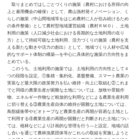
取りまとめではしごとづくりの施策（農村における所得の向
上と雇用機会の確保）として、農山漁村発イノベーション、く
らしの施策（中山間地域等をはじめ農村に人が住み続けるため
の条件整備）として農村型地域運営組織（農村ＲＭＯ）、土地
利用の施策（人口減少社会における長期的な土地利用の在り
方）として持続可能な土地利用、活力づくりの施策（農村を支
える新たな動きや活力の創出）として、地域づくり人材や広域
的なサポート体制の構築―を中心に具体的な施策の方向性をま
とめている。
このうち、土地利用の施策では、土地利用の方向性として４
つの段階を設定。①集積・集約化、基盤整備、スマート農業の
実装など最大限の政策努力を払い維持・向上に取組む②これま
でと同様の農業生産が困難な土地については、放牧や景観作
物、エネルギー作物など粗放的な利用などによる農業生産利用
に切り替える③農業生産自体の維持が困難な土地については、
鳥獣緩衝帯やビオトープなど農業生産の再開が容易な土地とし
て利用する④農業生産の再開が困難だと判断された土地につい
ては、植林などにより計画的な管理を行う―と設定。地域の話
し合いを通じて農林漁業団体等がこれらの取組を実施しようと