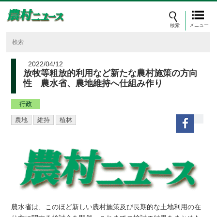
メニュー
2022/04/12
放牧等粗放的利用など新たな農村施策の方向
性 農水省、農地維持へ仕組み作り
行政
農地
維持
植林
農水省は、このほど新しい農村施策及び長期的な土地利用の在