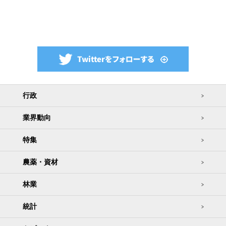
行政
業界動向
特集
農薬・資材
林業
統計