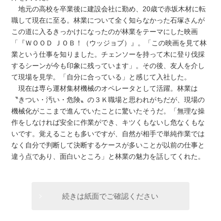
地元の高校を卒業後に建設会社に勤め、20歳で赤坂木材に転
職して現在に至る。林業について全く知らなかった石塚さんが
この道に入るきっかけになったのが林業をテーマにした映画
「『ＷＯＯＤ ＪＯＢ！（ウッジョブ）』。「この映画を見て林
業という仕事を知りました。チェンソーを持って木に登り伐採
するシーンが今も印象に残っています」。その後、友人を介し
て現場を見学。「自分に合っている」と感じて入社した。
現在は専ら運材集材機械のオペレータとして活躍。林業は
〝きつい・汚い・危険〟の３Ｋ職場と思われがちだが、現場の
機械化がここまで進んでいたことに驚いたそうだ。「無理な操
作をしなければ安全に作業ができ、キツくもないし危なくもな
いです。覚えることも多いですが、自然が相手で単純作業では
なく自分で判断して決断するケースが多いことが以前の仕事と
違う点であり、面白いところ」と林業の魅力を話してくれた。
続きは紙面でご確認ください