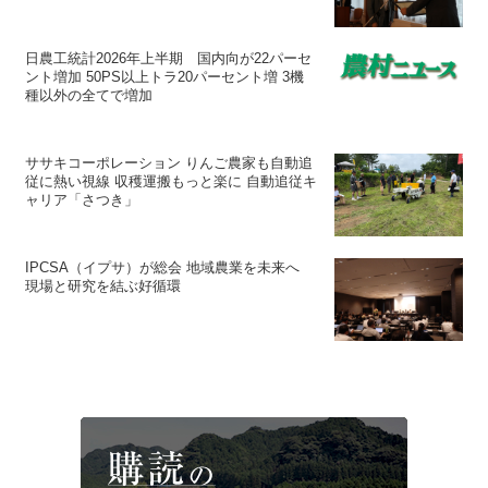
日農工統計2026年上半期 国内向が22パーセ
ント増加 50PS以上トラ20パーセント増 3機
種以外の全てで増加
ササキコーポレーション りんご農家も自動追
従に熱い視線 収穫運搬もっと楽に 自動追従キ
ャリア「さつき」
IPCSA（イプサ）が総会 地域農業を未来へ
現場と研究を結ぶ好循環