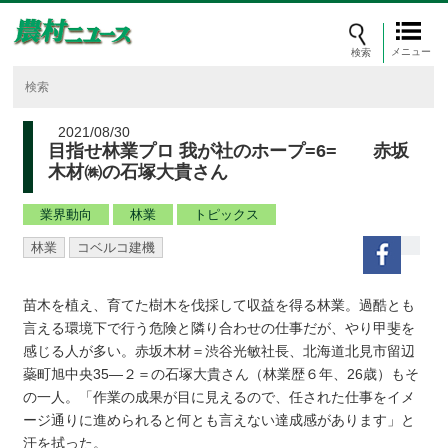
メニュー
2021/08/30
目指せ林業プロ 我が社のホープ=6= 赤坂
木材㈱の石塚大貴さん
業界動向
林業
トピックス
林業
コベルコ建機
苗木を植え、育てた樹木を伐採して収益を得る林業。過酷とも
言える環境下で行う危険と隣り合わせの仕事だが、やり甲斐を
感じる人が多い。赤坂木材＝渋谷光敏社長、北海道北見市留辺
蘂町旭中央35―２＝の石塚大貴さん（林業歴６年、26歳）もそ
の一人。「作業の成果が目に見えるので、任された仕事をイメ
ージ通りに進められると何とも言えない達成感があります」と
汗を拭った。