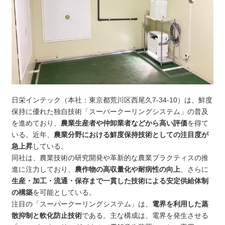
日栄インテック（本社：東京都荒川区西尾久7-34-10）は、鮮度
保持に優れた独自技術「スーパークーリングシステム」の普及
を進めており、
農業生産者や仲卸業者などから高い評価
を得て
いる。近年、
農業分野における鮮度保持技術としての注目度が
急上昇
している。
同社は、農業技術の研究開発や革新的な農業プラクティスの推
進に注力しており、
農作物の高収量化や耐病性の向上
、さらに
生産・加工・流通・保存まで一貫した技術による安定供給体制
の構築
を可能としている。
注目の「スーパークーリングシステム」は、
電界を利用した蒸
散抑制と軟化防止技術
である。主な構成は、電界を発生させる