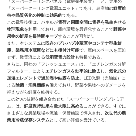
「スーパークーリングパネル（電解発生装置）」と、専用の
「スーパークーリング電源ユニット」であり、農産物の
鮮度維
持や品質劣化の抑制に効果的
である。
この電界技術は、パネルが
電荷と周囲空間に電界を発生させる
物理現象
を利用しており、庫内環境を最適化することで
野菜や
果物の鮮度を長時間キープ
することが可能だ。
また、本システムは既存の
プレハブ冷蔵庫やコンテナ型生鮮
庫、業務用冷蔵庫などにも後付け可能
で、庫内スペースを圧迫
せず、微電流による
低消費電力設計
も特長である。
さらに、同社の「フレッシュエース」は、「エチレンガス分解
フィルター」により
エチレンガスを効率的に除去
し、
気化式の
加湿エレメントで過加湿や結露を防止
。LED光源（光触媒）に
よる
除菌・消臭機能
も備えており、野菜や果物へのダメージを
抑えながら鮮度を維持する。
この2つの技術を組み合わせた「スーパークーリングプレミア
ム」は、
鮮度保持効果を最大限に高める
ことができる。すでに
さまざまな農業現場や流通・保管施設で導入され、
次世代の農
業用冷蔵保存システム
として高い評価を受けている。