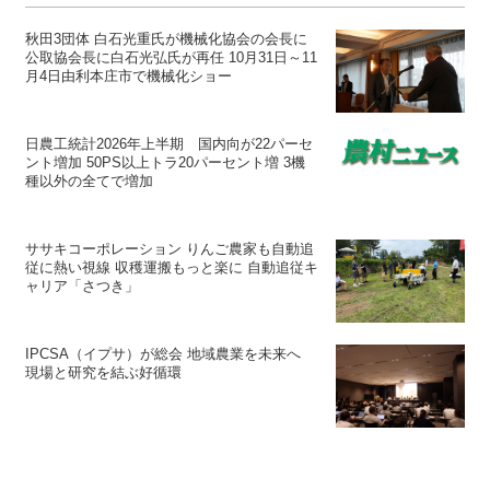
秋田3団体 白石光重氏が機械化協会の会長に
公取協会長に白石光弘氏が再任 10月31日～11
月4日由利本庄市で機械化ショー
日農工統計2026年上半期 国内向が22パーセ
ント増加 50PS以上トラ20パーセント増 3機
種以外の全てで増加
ササキコーポレーション りんご農家も自動追
従に熱い視線 収穫運搬もっと楽に 自動追従キ
ャリア「さつき」
IPCSA（イプサ）が総会 地域農業を未来へ
現場と研究を結ぶ好循環