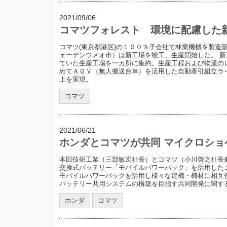
2021/09/06
コマツフォレスト 環境に配慮した
コマツ(東京都港区)の１００％子会社で林業機械を製造
ェーデンウメオ市）は新工場を竣工、生産開始した。 
ていた生産工場を一カ所に集約。生産工程および物流の
めてＡＧＶ（無人搬送台車）を活用した自動牽引組立ライ
上を実現。
コマツ
2021/06/21
ホンダとコマツが共同 マイクロショ
本田技研工業（三部敏宏社長）とコマツ（小川啓之社長兼
交換式バッテリー「モバイルパワーパック」を活用した
モバイルパワーパックを活用し様々な建機・機材に相互
バッテリー共用システムの構築を目指す共同開発に関す
ホンダ
コマツ