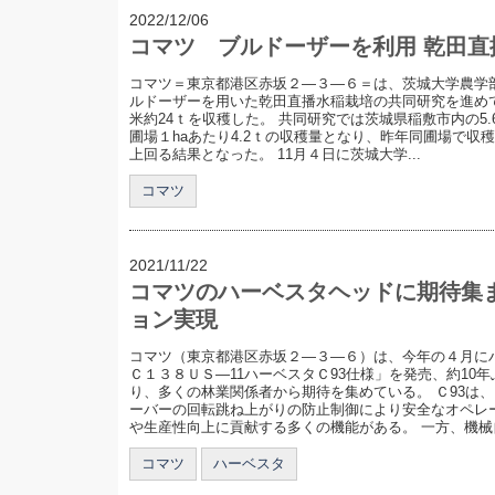
2022/12/06
コマツ ブルドーザーを利用 乾田直
コマツ＝東京都港区赤坂２—３—６＝は、茨城大学農学
ルドーザーを用いた乾田直播水稲栽培の共同研究を進め
米約24ｔを収穫した。 共同研究では茨城県稲敷市内の5.
圃場１haあたり4.2ｔの収穫量となり、昨年同圃場で収穫し
上回る結果となった。 11月４日に茨城大学...
コマツ
2021/11/22
コマツのハーベスタヘッドに期待集
ョン実現
コマツ（東京都港区赤坂２―３―６）は、今年の４月に
Ｃ１３８ＵＳ―11ハーベスタＣ93仕様」を発売、約10
り、多くの林業関係者から期待を集めている。 Ｃ93は
ーバーの回転跳ね上がりの防止制御により安全なオペレ
や生産性向上に貢献する多くの機能がある。 一方、機械自.
コマツ
ハーベスタ