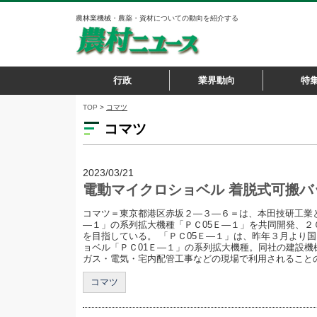
農林業機械・農薬・資材についての動向を紹介する
行政
業界動向
特
TOP
>
コマツ
コマツ
2023/03/21
電動マイクロショベル 着脱式可搬
コマツ＝東京都港区赤坂２―３―６＝は、本田技研工業と
―１」の系列拡大機種「ＰＣ05Ｅ―１」を共同開発、２
を目指している。 「ＰＣ05Ｅ―１」は、昨年３月より
ョベル「ＰＣ01Ｅ―１」の系列拡大機種。同社の建設機
ガス・電気・宅内配管工事などの現場で利用されることの多
コマツ