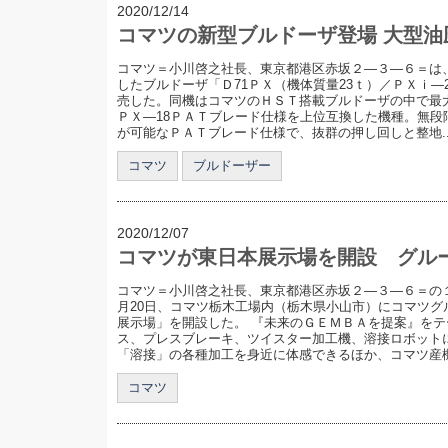
2020/12/14
コマツの新型ブルドーザ登場 大型油
コマツ＝小川啓之社長、東京都港区赤坂２―３―６＝は
したブルドーザ「Ｄ71ＰＸ（機体質量23ｔ）／ＰＸｉ―2
売した。同機はコマツのＨＳＴ搭載ブルドーザの中で最大
ＰＸ―18ＰＡＴブレード仕様を上位互換した機種。無段
が可能なＰＡＴブレード仕様で、抜群の押し回しと整地..
コマツ
ブルドーザー
2020/12/07
コマツが東日本展示場を開設 グル
コマツ＝小川啓之社長、東京都港区赤坂２―３―６＝の１
月20日、コマツ栃木工場内（栃木県小山市）にコマツグ
展示場」を開設した。 『未来のＧＥＭＢＡを提案』を
ス、プレスブレーキ、ツイスター加工機、溶接ロボット
「溶接」の各種加工を身近に体感できるほか、コマツ産機製
コマツ