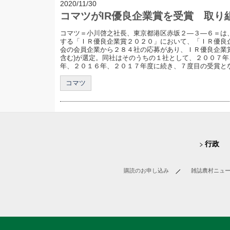
2020/11/30
コマツがIR優良企業賞を受賞 取り
コマツ＝小川啓之社長、東京都港区赤坂２―３―６＝は
する「ＩＲ優良企業賞２０２０」において、「ＩＲ優良
会の会員企業から２８４社の応募があり、ＩＲ優良企業
含む)が選定。同社はそのうちの１社として、２００７
年、２０１６年、２０１７年度に続き、７度目の受賞となっ
コマツ
行政
購読のお申し込み
雑誌農村ニュ