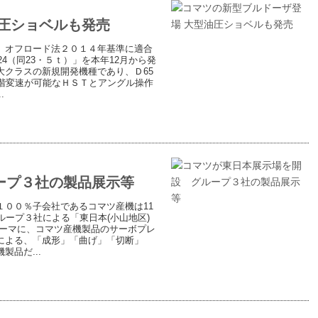
圧ショベルも発売
、オフロード法２０１４年基準に適合
4（同23・５ｔ）」を本年12月から発
クラスの新規開発機種であり、Ｄ65
階変速が可能なＨＳＴとアングル操作
.
ープ３社の製品展示等
００％子会社であるコマツ産機は11
ループ３社による「東日本(小山地区)
テーマに、コマツ産機製品のサーボプレ
による、「成形」「曲げ」「切断」
品だ...