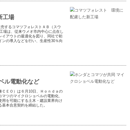
新工場
販売するコマツフォレストＡＢ（スウ
新工場は、従来ウメオ市内中心に点在し
レイアウトの最適化を図り、同社で初
ンの導入などを行い、生産性30％向
ベル電動化など
ＣＥＯ）は６月10日、Ｈｏｎｄａの
コマツのマイクロショベルの電動化、
使用を可能にする土木・建設業界向け
る基本合意契約を締結した。