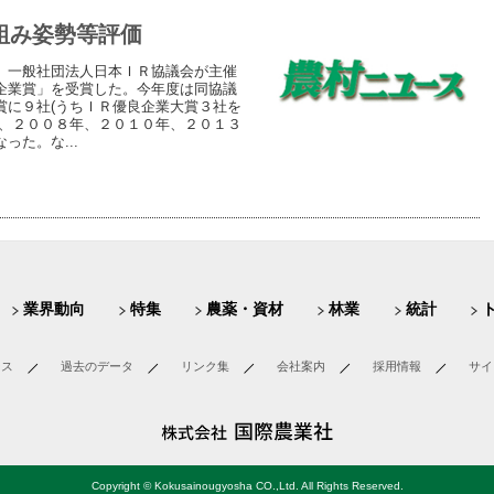
組み姿勢等評価
、一般社団法人日本ＩＲ協議会が主催
企業賞」を受賞した。今年度は同協議
賞に９社(うちＩＲ優良企業大賞３社を
年、２００８年、２０１０年、２０１３
た。な...
業界動向
特集
農薬・資材
林業
統計
ース
過去のデータ
リンク集
会社案内
採用情報
サイ
Copyright © Kokusainougyosha CO.,Ltd. All Rights Reserved.