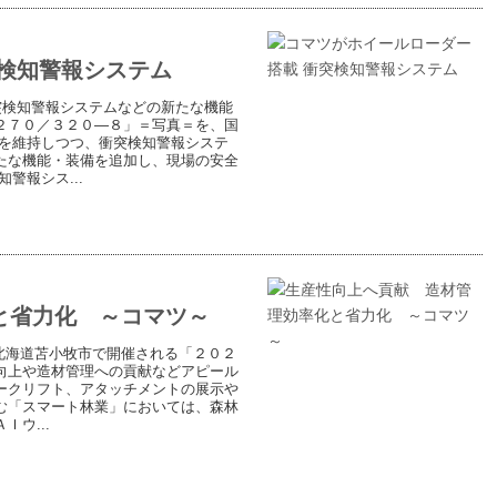
検知警報システム
突検知警報システムなどの新たな機能
２７０／３２０―８」＝写真＝を、国
能を維持しつつ、衝突検知警報システ
たな機能・装備を追加し、現場の安全
警報シス...
と省力化 ～コマツ～
日に北海道苫小牧市で開催される「２０２
向上や造材管理への貢献などアピール
ークリフト、アタッチメントの展示や
む「スマート林業」においては、森林
ウ...