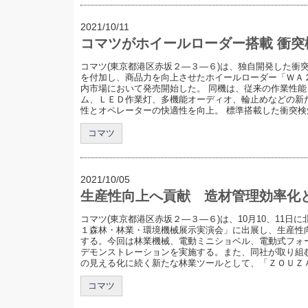
2021/10/11
コマツがホイールローダー搭載 衝突
コマツ(東京都港区赤坂２―３―６)は、独自開発した衝
を付加し、商品力を向上させたホイールローダー「ＷＡ
内市場において発売開始した。 同機は、従来の作業性
ム、ＬＥＤ作業灯、多機能オーディオ、輪止めなどの新
性とオペレーターの快適性を向上。 標準搭載した衝突検知
コマツ
2021/10/05
生産性向上へ貢献 造材管理効率化
コマツ(東京都港区赤坂２―３―６)は、10月10、11
１森林・林業・環境機械展示実演会」に出展し、生産性
する。今回は林業機械、電動ミニショベル、電動式フォ
デモンストレーションを実施する。また、同社が取り組
の見える化に続く新たな林業ツールとして、「ＺＯＵＺＡＩ
コマツ