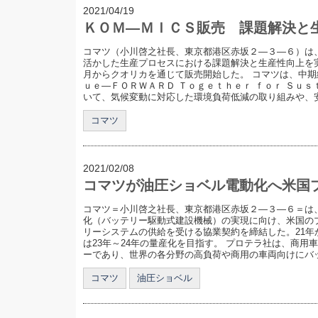
2021/04/19
ＫＯＭ―ＭＩＣＳ販売 課題解決と
コマツ（小川啓之社長、東京都港区赤坂２―３―６）は
活かした生産プロセスにおける課題解決と生産性向上を
月からクオリカを通じて販売開始した。 コマツは、中期
ｕｅ―ＦＯＲＷＡＲＤ Ｔｏｇｅｔｈｅｒ ｆｏｒ Ｓｕｓ
いて、気候変動に対応した環境負荷低減の取り組みや、安全
コマツ
2021/02/08
コマツが油圧ショベル電動化へ米国
コマツ＝小川啓之社長、東京都港区赤坂２―３―６＝は
化（バッテリー駆動式建設機械）の実現に向け、米国の
リーシステムの供給を受ける協業契約を締結した。21年
は23年～24年の量産化を目指す。 プロテラ社は、商
ーであり、世界の各分野の高負荷や商用の車両向けにバッテ
コマツ
油圧ショベル