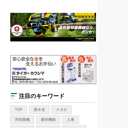
注目のキーワード
TOP
農水省
クボタ
井関農機
農研機構
人事