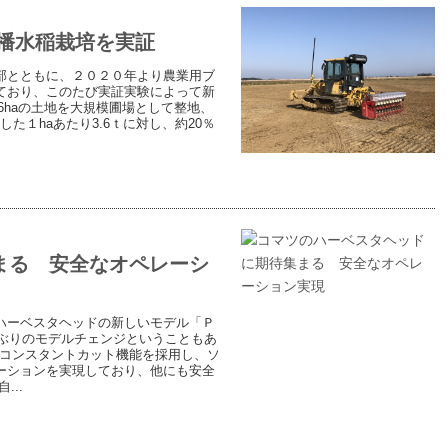
播水稲栽培を実証
部とともに、２０２０年より農業用ブ
ており、このたび実証実験によって新
6‌haの土地を大規模圃場として整地、
た１haあたり3.6ｔに対し、約20％
まる 安全なオペレーシ
ハーベスタヘッドの新しいモデル「Ｐ
年ぶりのモデルチェンジということもあ
、コンスタントカット機能を採用し、ソ
ーションを実現しており、他にも安全
..