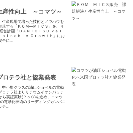
生産性向上 ～コマツ～
、生産現場で培った技術とノウハウを
実現する「ＫＯＭ―ＭＩＣＳ」を、４
経営計画「ＤＡＮＴＯＴＳＵ Ｖａｌ
ｔａｉｎａｂｌｅ Ｇｒｏｗｔｈ」にお
に...
プロテラ社と協業発表
、中小型クラスの油圧ショベルの電動
プロテラ社よりリチウムイオンバッテ
から実証実験(ＰｏＣ)を進め、コマツ
用車の電動化技術のリーディングカンパニ
...