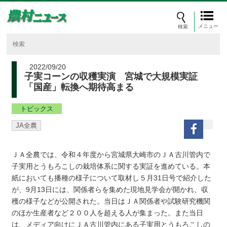
メニュー
2022/09/20
子実コーンの収穫実演 宮城で大規模実証
「国産」転換へ期待高まる
トピックス
JA全農
ＪＡ全農では、令和４年度から宮城県大崎市のＪＡ古川管内で
子実用とうもろこしの栽培体系に関する実証を進めている。本
紙においても播種の様子について取材し５月31日号で紹介した
が、9月13日には、関係者らを集めた現地見学会が開かれ、収
穫の様子などが公開された。当日はＪＡ関係者や試験研究機関
のほか生産者など２００人を超える人が集まった。また当日
は、メディア向けにＪＡ古川管内にある子実用とうもろこしの