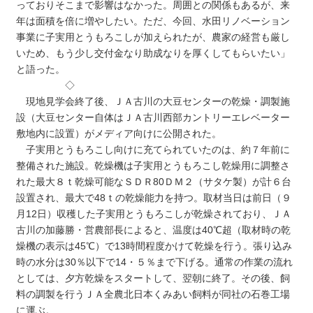
っておりそこまで影響はなかった。周囲との関係もあるが、来
年は面積を倍に増やしたい。ただ、今回、水田リノベーション
事業に子実用とうもろこしが加えられたが、農家の経営も厳し
いため、もう少し交付金なり助成なりを厚くしてもらいたい」
と語った。
◇
現地見学会終了後、ＪＡ古川の大豆センターの乾燥・調製施
設（大豆センター自体はＪＡ古川西部カントリーエレベーター
敷地内に設置）がメディア向けに公開された。
子実用とうもろこし向けに充てられていたのは、約７年前に
整備された施設。乾燥機は子実用とうもろこし乾燥用に調整さ
れた最大８ｔ乾燥可能なＳＤＲ80ＤＭ２（サタケ製）が計６台
設置され、最大で48ｔの乾燥能力を持つ。取材当日は前日（９
月12日）収穫した子実用とうもろこしが乾燥されており、ＪＡ
古川の加藤勝・営農部長によると、温度は40℃超（取材時の乾
燥機の表示は45℃）で13時間程度かけて乾燥を行う。張り込み
時の水分は30％以下で14・５％まで下げる。通常の作業の流れ
としては、夕方乾燥をスタートして、翌朝に終了。その後、飼
料の調製を行うＪＡ全農北日本くみあい飼料が同社の石巻工場
に運ぶ。