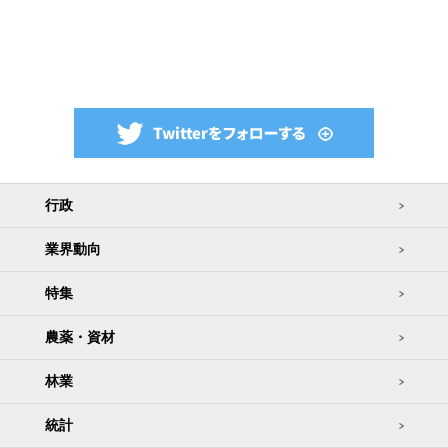
行政
業界動向
特集
農薬・資材
林業
統計