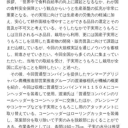
挨拶。「世界中で食料自給率の向上に躍起となるなか、わが国
の食料安全保障という観点からいうと生産基盤の拡充が非常に
重要となる。その実現に向けては生産者の労働力の軽減に加
え、安心して耕作面積を増やすことができる品目の選定とその
普及が不可欠と考えている。そうしたなかで子実用とうもろこ
しは注目されるべき品目。栽培から利用、更には国産子実用と
うもろこしを活用した畜産物の開発・販売普及に向けて課題は
まだ山積しているが、今回の大規模実証を通じノウハウを蓄積
し、前進させていきたい。今回全国から多くの人に集まってい
ただいた。当地での取組を受け、子実用とうもろこし栽培が全
国に広がることを期待したい」と述べた。
その後、今回普通型コンバインを提供したヤンマーアグリジ
ャパン農機推進部営業推進グループの渡瀬修梧氏が機械の概要
を紹介。今回は収穫に普通型コンバインＹＨ１１５０Ａにコー
ンヘッダーを装着して使用。渡瀬氏は「普通型コンバインのリ
ールヘッダーをコーンヘッダーに交換したほか、グレンシーブ
やコンケーブなどを子実用とうもろこし用のアタッチメントに
取り替えている。コーンヘッダーはローリングカッターを装備
し、茎葉部分を取り除いて子実のみを脱穀部におくることがで
きる。作業条件としては、条間は60～75㎝、子実の水分は推奨