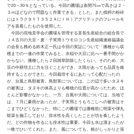
で20～30％となっている。今回の圃場は条間75㎝で高さは２・
３ｍほどなので問題なく作業できる」とした。また残稈の粉砕
にはトラクタＹＴ３５２ＡにＩＨＩアグリテックのフレールモ
アを装着したものを使用した。
今回の現地見学会の圃場を管理する富長生産組合の組合長で
ＪＡ古川の大豆・麦・子実用トウモロコシ生産組織連絡協議会
の会長も務める鈴木正一氏は今回の実証について「播種から収
穫までの一連の作業でみると、水稲や大豆に比べ一番手間がか
からない。播種したら２回雑草防除したくらい。そのため、大
豆の中耕培土に力を注ぐことができ、大雨があっても品質を維
持することができた。今回栽培するにあたって心配だったの
が、台風と鳥獣被害。鳥獣害については、この辺で多いタヌキ
の被害は、タヌキの体高よりも雌穂の位置が高かったため、ほ
とんど影響がなかった。一方、台風や大雨については、当地で
は、７月に豪雨があったが、子実用とうもろこしへの被害はそ
こまでひどくなかった。特にこの圃場では播種前に明渠や弾丸
暗渠を施工しており、排水性を高くしたことが功を奏したよう
だ。どの作物を作るにも排水性は重要。今回も水は溜まったが
一晩でひいてくれた。また、風についても、根がしっかりと張