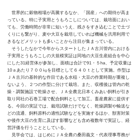
世界的に穀物相場が高騰するなか、「国産」への期待が高ま
っている。特に子実用とうもろこしについては、栽培面におい
ても、労働時間が非常に短いうえ、残さをすき込むことで土づ
くりにも繋がり、麦や大豆を栽培していれば機械を汎用利用で
きるなどメリットも多いことから注目が集まっている。
そうしたなかで今年からスタートしたＪＡ古川管内における
子実用とうもろこしの大規模実証は同地の大豆生産組合を中心
にした31経営体が参加し、面積は合計で91・５ha、予定収量は
10ａあたり７００㎏を目標として６４０ｔとして実施。作型は
ＪＡ古川の基幹的な作目である水稲・大豆の作業時期が重複し
ないよう、２つの作型に分けて栽培。また、収穫後は管内の乾
燥・調製施設で乾燥させ、ＪＡ全農北日本くみあい飼料が引き
取り同社の石巻工場で配合飼料として加工。畜産農家に提供す
る。今回の実証では、栽培試験だけでなく、乾燥調製や輸送な
どの流通、飼料原料の適性試験などを実施するほか、獣害対策
や後作大豆の生育に及ぼす影響なども含め複数年で実証し、経
営評価を行うこととしている。
見学会では、はじめにＪＡ全農の桑田義文・代表理事専務が