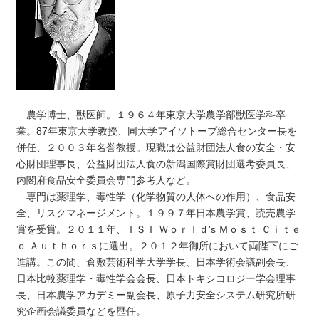
農学博士、獣医師。１９６４年東京大学農学部獣医学科卒
業。87年東京大学教授、同大学アイソトープ総合センター長を
併任、２００３年名誉教授。現職は公益財団法人食の安全・安
心財団理事長、公益財団法人食の新潟国際賞財団選考委員長、
内閣府食品安全委員会専門参考人など。
専門は薬理学、毒性学（化学物質の人体への作用）、食品安
全、リスクマネージメント。１９９７年日本農学賞、読売農学
賞を受賞。２０１１年、ＩＳＩ Ｗｏｒｌｄ's Ｍｏｓｔ Ｃｉｔｅ
ｄ Ａｕｔｈｏｒｓに選出。２０１２年御所において両陛下にご
進講。この間、倉敷芸術科学大学学長、日本学術会議副会長、
日本比較薬理学・毒性学会会長、日本トキシコロジー学会理事
長、日本農学アカデミー副会長、原子力安全システム研究所研
究企画会議委員などを歴任。