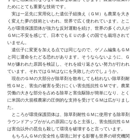
ためにとても重要な技術です。
実は一足先に実用化した遺伝子組換え（ＧＭ）も農業を大き
く変えた夢の技術といわれ、世界で広く使われています。とこ
ろが環境保護団体が強力な反対運動を続け、世界の多くの人が
ＧＭに不安を感じて、日本でもＥＵの多くの国でも栽培されて
いません。
遺伝子に変更を加える点では同じなので、ゲノム編集もＧＭ
と同じ運命をたどる恐れがあります。そうならないように、Ｇ
Ｍが嫌われた原因を検証し、それを繰り返さない努力が行われ
ています。それではＧＭはなにを失敗したのでしょうか。
現在のＧＭの大部分が除草剤を散布しても枯れない除草剤耐
性ＧＭと、害虫の被害を受けにくい害虫抵抗性ＧＭです。農業
労働の大きな部分を占める除草と害虫駆除が簡単になり、とく
に米国の大規模農家の圧倒的な支持を受けてＧＭは広がりまし
た。
ところが環境保護団体は、除草剤耐性ＧＭに使用する除草剤
ラウンドアップががんの原因になると主張し、害虫抵抗性ＧＭ
は害虫以外の昆虫も殺して環境を破壊すると言っています。
もちろんＧＭの安全性も環境に対する影響も世界の研究機関