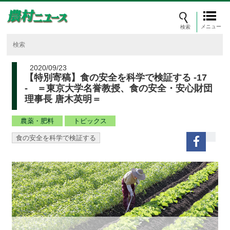
メニュー
2020/09/23
【特別寄稿】食の安全を科学で検証する ‐17
- ＝東京大学名誉教授、食の安全・安心財団
理事長 唐木英明＝
農薬・肥料
トピックス
食の安全を科学で検証する