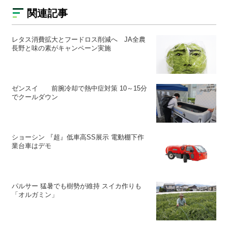
関連記事
レタス消費拡大とフードロス削減へ JA全農
長野と味の素がキャンペーン実施
ゼンスイ 前腕冷却で熱中症対策 10～15分
でクールダウン
ショーシン 『超』低車高SS展示 電動棚下作
業台車はデモ
パルサー 猛暑でも樹勢が維持 スイカ作りも
「オルガミン」