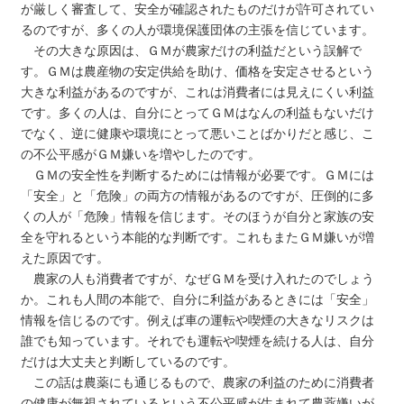
が厳しく審査して、安全が確認されたものだけが許可されてい
るのですが、多くの人が環境保護団体の主張を信じています。
その大きな原因は、ＧＭが農家だけの利益だという誤解で
す。ＧＭは農産物の安定供給を助け、価格を安定させるという
大きな利益があるのですが、これは消費者には見えにくい利益
です。多くの人は、自分にとってＧＭはなんの利益もないだけ
でなく、逆に健康や環境にとって悪いことばかりだと感じ、こ
の不公平感がＧＭ嫌いを増やしたのです。
ＧＭの安全性を判断するためには情報が必要です。ＧＭには
「安全」と「危険」の両方の情報があるのですが、圧倒的に多
くの人が「危険」情報を信じます。そのほうが自分と家族の安
全を守れるという本能的な判断です。これもまたＧＭ嫌いが増
えた原因です。
農家の人も消費者ですが、なぜＧＭを受け入れたのでしょう
か。これも人間の本能で、自分に利益があるときには「安全」
情報を信じるのです。例えば車の運転や喫煙の大きなリスクは
誰でも知っています。それでも運転や喫煙を続ける人は、自分
だけは大丈夫と判断しているのです。
この話は農薬にも通じるもので、農家の利益のために消費者
の健康が無視されているという不公平感が生まれて農薬嫌いが