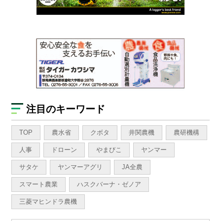
注目のキーワード
TOP
農水省
クボタ
井関農機
農研機構
人事
ドローン
やまびこ
ヤンマー
サタケ
ヤンマーアグリ
JA全農
スマート農業
ハスクバーナ・ゼノア
三菱マヒンドラ農機