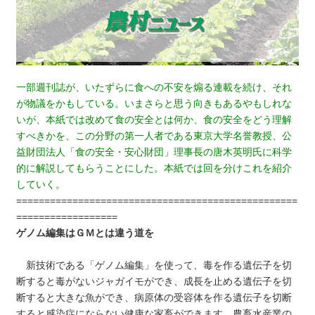
一部週刊誌が、いたずらに食への不安を煽る連載を続け、それ
が物議をかもしている。いまさらと思う向きもあるやもしれな
いが、本紙では改めて食の安全とは何か、食の安全をどう理解
すべきかを、この分野の第一人者である東京大学名誉教授、公
益財団法人「食の安全・安心財団」理事長の唐木英明氏に科学
的に解説してもらうことにした。本紙では回を分けこれを紹介
していく。
==================================================
==================
ゲノム編集はＧＭとは違う道を
新技術である「ゲノム編集」を使って、毒を作る遺伝子を切
断すると毒がないジャガイモができ、成長を止める遺伝子を切
断すると大きな魚ができ、病原体の受容体を作る遺伝子を切断
すると感染症にならない健康な家畜ができます。農畜水産業の