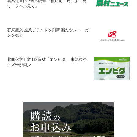
農薬危害防止運動特集「使用前、周囲よく見
て ラベル見て」
石原産業 企業ブランドを刷新 新たなスローガ
ンを発表
北興化学工業 BS資材「エンビタ」 未熟粒や
クズ米が減少