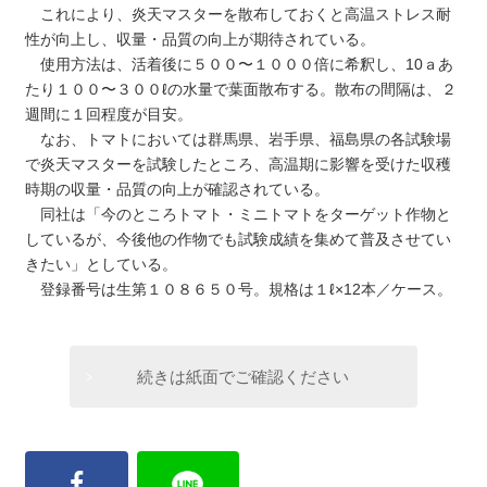
これにより、炎天マスターを散布しておくと高温ストレス耐
性が向上し、収量・品質の向上が期待されている。
使用方法は、活着後に５００〜１０００倍に希釈し、10ａあ
たり１００〜３００ℓの水量で葉面散布する。散布の間隔は、２
週間に１回程度が目安。
なお、トマトにおいては群馬県、岩手県、福島県の各試験場
で炎天マスターを試験したところ、高温期に影響を受けた収穫
時期の収量・品質の向上が確認されている。
同社は「今のところトマト・ミニトマトをターゲット作物と
しているが、今後他の作物でも試験成績を集めて普及させてい
きたい」としている。
登録番号は生第１０８６５０号。規格は１ℓ×12本／ケース。
続きは紙面でご確認ください