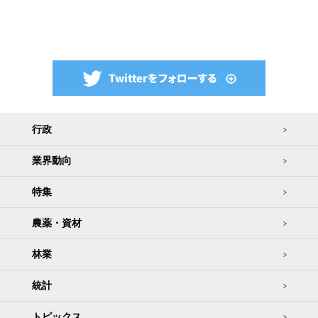
行政
業界動向
特集
農薬・資材
林業
統計
トピックス