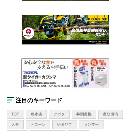
注目のキーワード
TOP
農水省
クボタ
井関農機
農研機構
人事
ドローン
やまびこ
ヤンマー