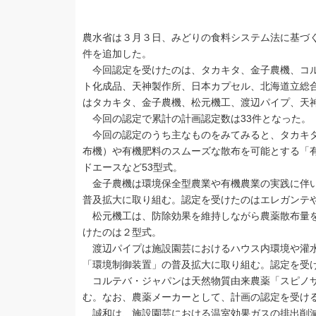
農水省は３月３日、みどりの食料システム法に基づく
件を追加した。
今回認定を受けたのは、タカキタ、金子農機、コル
ト化成品、天神製作所、日本カプセル、北海道立総
はタカキタ、金子農機、松元機工、渡辺パイプ、天
今回の認定で累計の計画認定数は33件となった。
今回の認定のうち主なものをみてみると、タカキタ
布機）や有機肥料のスムーズな散布を可能とする「
ドエースなど53型式。
金子農機は環境保全型農業や有機農業の実践に伴い
普及拡大に取り組む。認定を受けたのはエレガンテや
松元機工は、防除効果を維持しながら農薬散布量を
けたのは２型式。
渡辺パイプは施設園芸におけるハウス内環境や灌水
「環境制御装置」の普及拡大に取り組む。認定を受
コルテバ・ジャパンは天然物質由来農薬「スピノサ
む。なお、農薬メーカーとして、計画の認定を受け
誠和は、施設園芸における温室効果ガスの排出削減