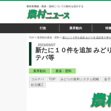
農林業機械・農薬・資材についての動向を紹介する
行政
業界動向
特
TOP
>
業界動向
農薬・肥料
>
新たに１０件を追加 みどり法 認定策５弾
2023/03/07
新たに１０件を追加 みど
テバ等
業界動向
農薬・肥料
コルテバ
TOP
みどりの食料システム戦略
金子
松元機工