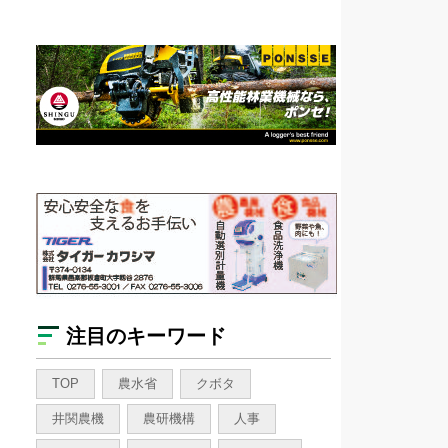
注目のキーワード
TOP
農水省
クボタ
井関農機
農研機構
人事