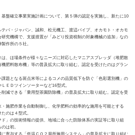
基盤確立事業実施計画について、第５弾の認定を実施し、新たに10
テバ・ジャパン、誠和、松元機工、渡辺パイプ、オカモト・オカモ
合研究機構で、支援措置が「みどり投資税制の対象機械の追加」なの
神製作所の５社。
は、ほ場条件が様々なニーズに対応したマニアスプレッダ（堆肥散
有機肥料散布機」等の普及拡大に取り組む。認定を受けたのはグラン
課題となる斑点米等によるコメの品質低下を防ぐ「色彩選別機」の
ＬＥＤツインソーターなど16型式。
削減できる「乗用型茶園防除機」の普及拡大に取り組む。認定を受
・施肥作業を自動制御し、化学肥料の効率的な施用を可能とする
けたのは４型式。
ド」の技術情報の提供、地域に合った防除体系の実証等に取り組
るのは初。
に寄与する「低温ＣＯ２局所施用システム」の普及拡大に取り組む