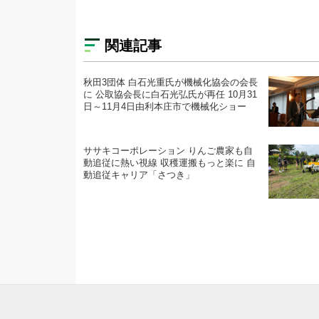
関連記事
秋田3団体 白石光重氏が機械化協会の会長
に 公取協会長に白石光弘氏が再任 10月31
日～11月4日由利本庄市で機械化ショー
ササキコーポレーション りんご農家も自
動追従に熱い視線 収穫運搬もっと楽に 自
動追従キャリア「さつき」