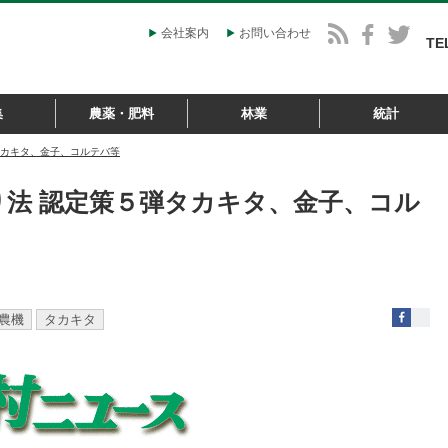
会社案内
お問い合わせ
TE
集
農薬・肥料
林業
統計
タカキタ、金子、コルテバ等
り法 認定策５弾タカキタ、金子、コル
農機
タカキタ