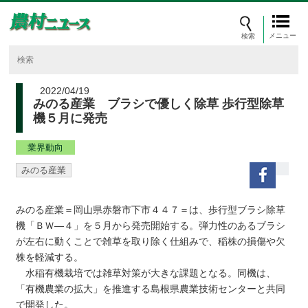
メニュー
2022/04/19
みのる産業 ブラシで優しく除草 歩行型除草
機５月に発売
業界動向
みのる産業
みのる産業＝岡山県赤磐市下市４４７＝は、歩行型ブラシ除草
機「ＢＷ―４」を５月から発売開始する。弾力性のあるブラシ
が左右に動くことで雑草を取り除く仕組みで、稲株の損傷や欠
株を軽減する。
水稲有機栽培では雑草対策が大きな課題となる。同機は、
「有機農業の拡大」を推進する島根県農業技術センターと共同
で開発した。