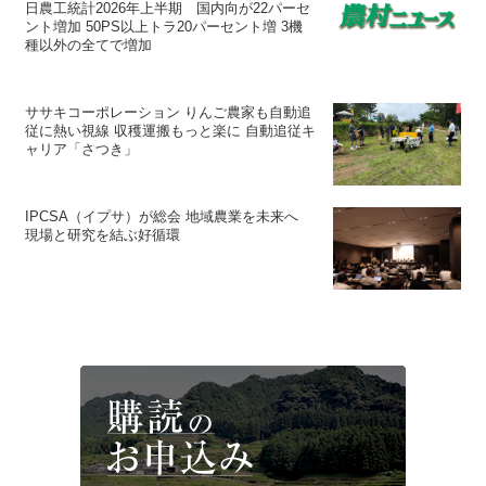
日農工統計2026年上半期 国内向が22パーセ
ント増加 50PS以上トラ20パーセント増 3機
種以外の全てで増加
ササキコーポレーション りんご農家も自動追
従に熱い視線 収穫運搬もっと楽に 自動追従キ
ャリア「さつき」
IPCSA（イプサ）が総会 地域農業を未来へ
現場と研究を結ぶ好循環