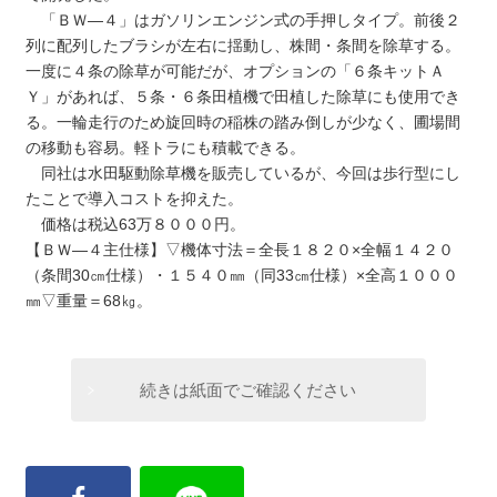
「ＢＷ―４」はガソリンエンジン式の手押しタイプ。前後２
列に配列したブラシが左右に揺動し、株間・条間を除草する。
一度に４条の除草が可能だが、オプションの「６条キットＡ
Ｙ」があれば、５条・６条田植機で田植した除草にも使用でき
る。一輪走行のため旋回時の稲株の踏み倒しが少なく、圃場間
の移動も容易。軽トラにも積載できる。
同社は水田駆動除草機を販売しているが、今回は歩行型にし
たことで導入コストを抑えた。
価格は税込63万８０００円。
【ＢＷ―４主仕様】▽機体寸法＝全長１８２０×全幅１４２０
（条間30㎝仕様）・１５４０㎜（同33㎝仕様）×全高１０００
㎜▽重量＝68㎏。
続きは紙面でご確認ください