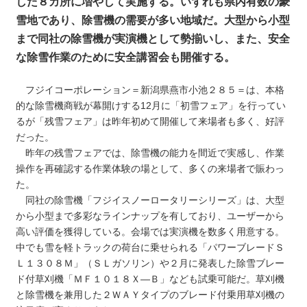
した８カ所に増やして実施する。いずれも県内有数の豪
雪地であり、除雪機の需要が多い地域だ。大型から小型
まで同社の除雪機が実演機として勢揃いし、また、安全
な除雪作業のために安全講習会も開催する。
フジイコーポレーション＝新潟県燕市小池２８５＝は、本格
的な除雪機商戦が幕開けする12月に「初雪フェア」を行ってい
るが「残雪フェア」は昨年初めて開催して来場者も多く、好評
だった。
昨年の残雪フェアでは、除雪機の能力を間近で実感し、作業
操作を再確認する作業体験の場として、多くの来場者で賑わっ
た。
同社の除雪機「フジイスノーロータリーシリーズ」は、大型
から小型まで多彩なラインナップを有しており、ユーザーから
高い評価を獲得している。会場では実演機を数多く用意する。
中でも雪を軽トラックの荷台に乗せられる「パワーブレードＳ
Ｌ１３０８Ｍ」（ＳＬガソリン）や２月に発表した除雪ブレー
ド付草刈機「ＭＦ１０１８Ｘ―Ｂ」なども試乗可能だ。草刈機
と除雪機を兼用した２ＷＡＹタイプのブレード付乗用草刈機の