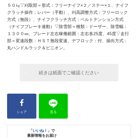
５０㎏▽刈取部＝形式：フリーナイフ×２／ステー×１、ナイフ
クラッチ操作：レバー（手動）、刈高調整方式：フリーロック
方式（無段）、ナイフクラッチ方式：ベルトテンション方式
（ナイフブレーキ連動）▽除雪部＝種類：ドーザー、除雪幅：
１３００㎜、ブレード左右稼働範囲：左右各25度、45度▽走行
部＝変速段数：ＨＳＴ無段変速、デフロック：付、操向方式：
丸ハンドルラック＆ピニオン。
続きは紙面でご確認ください
シェア
送る
「いいね！」
で
最新情報をお届け