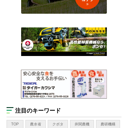
注目のキーワード
TOP
農水省
クボタ
井関農機
農研機構