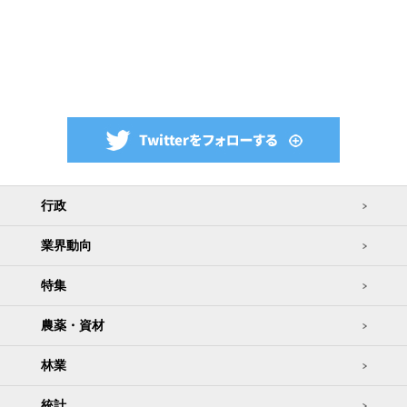
行政
業界動向
特集
農薬・資材
林業
統計