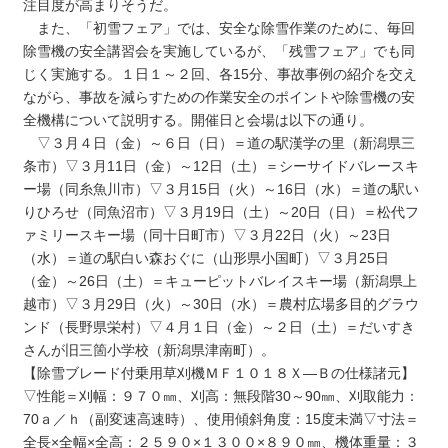
注目度が高まりそうだ。
また、「初雪フェア」では、安全な除雪作業のために、毎回
除雪機の安全講習会を実施しているが、「残雪フェア」でも同
じく実施する。１日１～２回、各15分、事故事例の紹介を交え
ながら、事故を減らすための作業安全のポイントや除雪機の安
全機構について説明する。開催日と会場は以下の通り。
▽３月４日（金）～６日（日）＝道の駅漢学の里（新潟県三
条市）▽３月11日（金）～12日（土）＝シーサイドバレースキ
ー場（同糸魚川市）▽３月15日（火）～16日（水）＝道の駅い
りひろせ（同魚沼市）▽３月19日（土）～20日（日）＝松代フ
ァミリースキー場（同十日町市）▽３月22日（火）～23日
（水）＝道の駅白い森おぐに（山形県小国町）▽３月25日
（金）～26日（土）＝キューピットバレイスキー場（新潟県上
越市）▽３月29日（火）～30日（水）＝農村広場多目的グラウ
ンド（長野県栄村）▽４月１日（金）～２日（土）＝だいすき
さんが旧三箇小学校（新潟県津南町）。
【除雪ブレード付乗用草刈機ＭＦ１０１８Ｘ―Ｂの仕様諸元】
▽性能＝刈幅：９７０㎜、刈高：無段階30～90㎜、刈取能力：
70ａ／ｈ（副変速高速時）、使用傾斜角度：15度未満▽寸法＝
全長×全幅×全高：２５９０×１３００×８９０㎜、機体重量：３