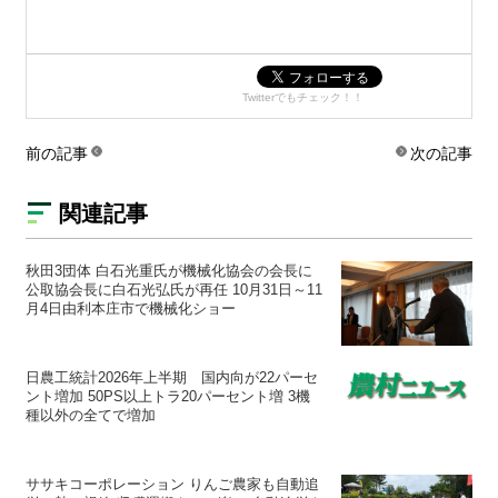
Twitterでもチェック！！
前の記事
次の記事
関連記事
秋田3団体 白石光重氏が機械化協会の会長に
公取協会長に白石光弘氏が再任 10月31日～11
月4日由利本庄市で機械化ショー
日農工統計2026年上半期 国内向が22パーセ
ント増加 50PS以上トラ20パーセント増 3機
種以外の全てで増加
ササキコーポレーション りんご農家も自動追