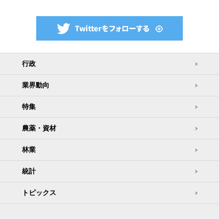
行政
業界動向
特集
農薬・資材
林業
統計
トピックス