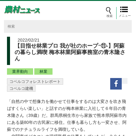
メニュー
2022/02/21
【目指せ林業プロ 我が社のホープｰ⑪-】阿蘇
の暮らし満喫 梅本林業阿蘇事務室の青木隆さ
ん
業界動向
林業
コベルコフォレストレポート
コベルコ建機
「自然の中で想像力を働かせて仕事をするのは大変さを吹き飛
ばすくらい楽しい」と話すのが梅本林業に入社して６年目の青
木隆さん（39歳）だ。群馬県桐生市から家族で熊本県阿蘇市内
にある築80年の古民家に移住。仕事も暮らし方も一変させ、阿
蘇でのナチュラルライフを満喫している。