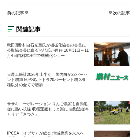
前の記事
次の記事
関連記事
秋田3団体 白石光重氏が機械化協会の会長に
公取協会長に白石光弘氏が再任 10月31日～11
月4日由利本庄市で機械化ショー
日農工統計2026年上半期 国内向が22パーセ
ント増加 50PS以上トラ20パーセント増 3機
種以外の全てで増加
ササキコーポレーション りんご農家も自動追
従に熱い視線 収穫運搬もっと楽に 自動追従キ
ャリア「さつき」
IPCSA（イプサ）が総会 地域農業を未来へ