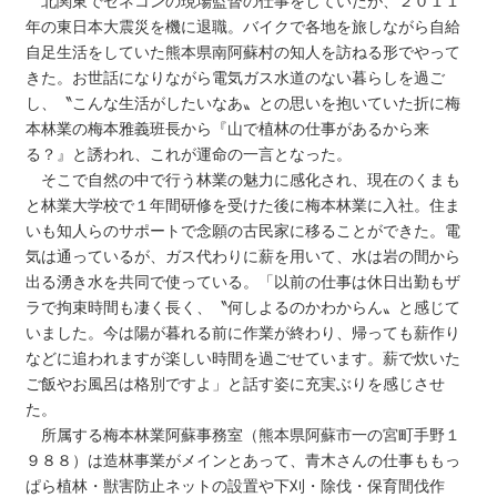
北関東でゼネコンの現場監督の仕事をしていたが、２０１１
年の東日本大震災を機に退職。バイクで各地を旅しながら自給
自足生活をしていた熊本県南阿蘇村の知人を訪ねる形でやって
きた。お世話になりながら電気ガス水道のない暮らしを過ご
し、〝こんな生活がしたいなあ〟との思いを抱いていた折に梅
本林業の梅本雅義班長から『山で植林の仕事があるから来
る？』と誘われ、これが運命の一言となった。
そこで自然の中で行う林業の魅力に感化され、現在のくまも
と林業大学校で１年間研修を受けた後に梅本林業に入社。住ま
いも知人らのサポートで念願の古民家に移ることができた。電
気は通っているが、ガス代わりに薪を用いて、水は岩の間から
出る湧き水を共同で使っている。「以前の仕事は休日出勤もザ
ラで拘束時間も凄く長く、〝何しよるのかわからん〟と感じて
いました。今は陽が暮れる前に作業が終わり、帰っても薪作り
などに追われますが楽しい時間を過ごせています。薪で炊いた
ご飯やお風呂は格別ですよ」と話す姿に充実ぶりを感じさせ
た。
所属する梅本林業阿蘇事務室（熊本県阿蘇市一の宮町手野１
９８８）は造林事業がメインとあって、青木さんの仕事ももっ
ぱら植林・獣害防止ネットの設置や下刈・除伐・保育間伐作