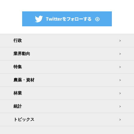
行政
業界動向
特集
農薬・資材
林業
統計
トピックス