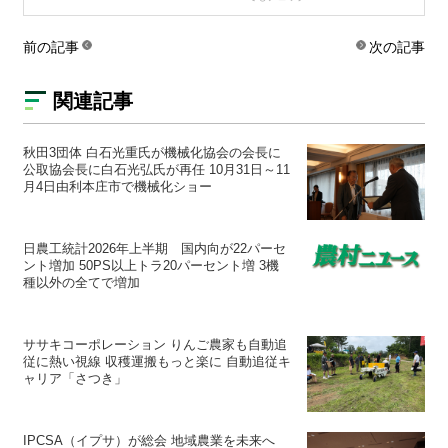
前の記事
次の記事
関連記事
秋田3団体 白石光重氏が機械化協会の会長に
公取協会長に白石光弘氏が再任 10月31日～11
月4日由利本庄市で機械化ショー
日農工統計2026年上半期 国内向が22パーセ
ント増加 50PS以上トラ20パーセント増 3機
種以外の全てで増加
ササキコーポレーション りんご農家も自動追
従に熱い視線 収穫運搬もっと楽に 自動追従キ
ャリア「さつき」
IPCSA（イプサ）が総会 地域農業を未来へ