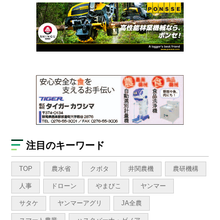
注目のキーワード
TOP
農水省
クボタ
井関農機
農研機構
人事
ドローン
やまびこ
ヤンマー
サタケ
ヤンマーアグリ
JA全農