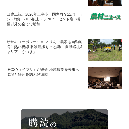
日農工統計2026年上半期 国内向が22パーセ
ント増加 50PS以上トラ20パーセント増 3機
種以外の全てで増加
ササキコーポレーション りんご農家も自動追
従に熱い視線 収穫運搬もっと楽に 自動追従キ
ャリア「さつき」
IPCSA（イプサ）が総会 地域農業を未来へ
現場と研究を結ぶ好循環