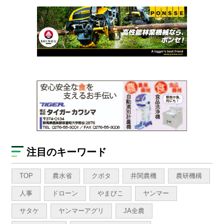
注目のキーワード
TOP
農水省
クボタ
井関農機
農研機構
人事
ドローン
やまびこ
ヤンマー
サタケ
ヤンマーアグリ
JA全農