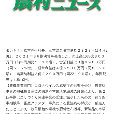
タカキタ＝松本充生社長、三重県名張市夏見２８２８＝は４月2
8日、２０２１年３月期決算を発表した。売上高は65億３００
万円（前年同期比１・１％増）、営業利益は３億９９００万円
（同５・５％増）、経常利益は４億５５００万円（同８・２％
増）、当期純利益３億２２００万円（同22・９％増）。年間配
当は１株10円。
【農機事業部門】コロナウイルス感染症の影響を受け、農業従
事者の機械投資意欲の減退や営業活動縮減の影響により、第２
四半期はエサづくり関連事業の受注が減少したものの、第３四
半期以降、畜産クラスター事業による受注残の採択が一部進ん
だことに加え、牧草梱包作業機や肥料散布機等、新製品の市場