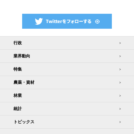
行政
業界動向
特集
農薬・資材
林業
統計
トピックス