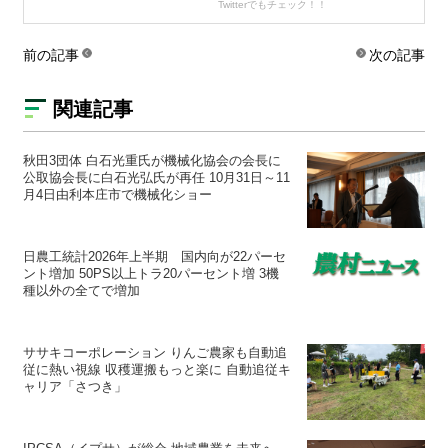
Twitterでもチェック！！
前の記事
次の記事
関連記事
秋田3団体 白石光重氏が機械化協会の会長に
公取協会長に白石光弘氏が再任 10月31日～11
月4日由利本庄市で機械化ショー
日農工統計2026年上半期 国内向が22パーセ
ント増加 50PS以上トラ20パーセント増 3機
種以外の全てで増加
ササキコーポレーション りんご農家も自動追
従に熱い視線 収穫運搬もっと楽に 自動追従キ
ャリア「さつき」