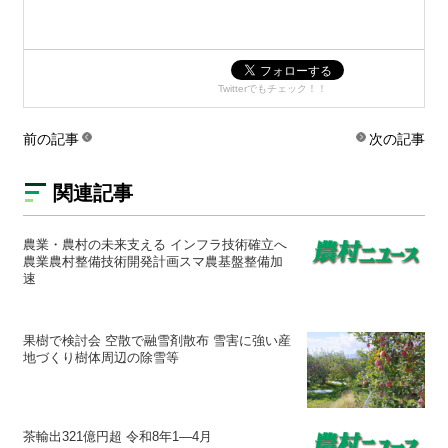
Twitterでもチェック！！
前の記事
次の記事
関連記事
農業・農村の未来支える インフラ技術確立へ
農業農村整備技術開発計画スマ農基盤整備加
速
果樹で検討会 空散で融雪剤散布 雪害に強い産
地づくり樹体周辺の除雪等
茶輸出321億円超 令和8年1―4月