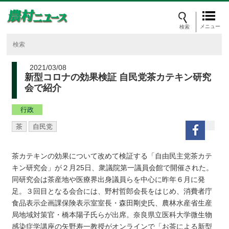
メニュー
2021/03/08
新型コロナの効果検証 自民党茶カテキン研究
会で紹介
行政
茶
自民党
茶カテキンの効果について改めて検証する「自由民主党茶カテ
キン研究会」が２月25日、衆議院第一議員会館で開催された。
同研究会は茶産地や医療界出身議員らを中心に昨年６月に発
足。３回目となる会合には、野村哲郎会長をはじめ、消費者庁
食品表示企画課保険表示室室長・森田剛史氏、農林水産省生産
局地域対策官・橋本陽子氏らが出席。奈良県立医科大学微生物
感染症学講座の矢野寿一教授がオンラインで「お茶による新型