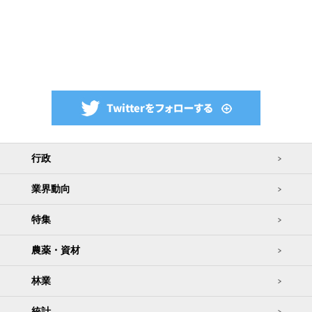
行政
業界動向
特集
農薬・資材
林業
統計