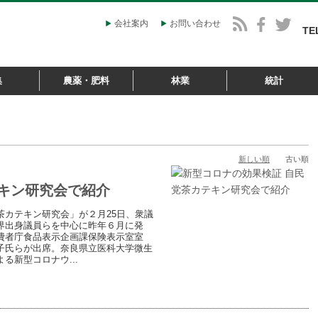
会社案内
お問い合わせ
TE
集
農薬・肥料
林業
統計
新しい順
古い順
キン研究会で紹介
カテキン研究会」が２月25日、衆議
界出身議員らを中心に昨年６月に発
費者庁食品表示企画課保険表示室室
子氏らが出席。奈良県立医科大学微生
新型コロナウ...