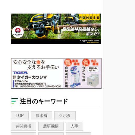
注目のキーワード
TOP
農水省
クボタ
井関農機
農研機構
人事