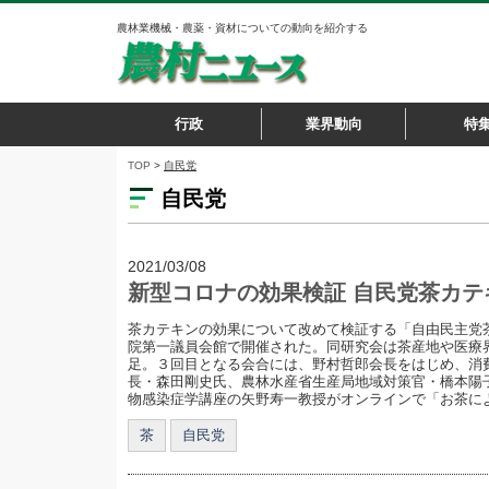
農林業機械・農薬・資材についての動向を紹介する
行政
業界動向
特
TOP
>
自民党
自民党
2021/03/08
新型コロナの効果検証 自民党茶カテ
茶カテキンの効果について改めて検証する「自由民主党茶
院第一議員会館で開催された。同研究会は茶産地や医療
足。３回目となる会合には、野村哲郎会長をはじめ、消
長・森田剛史氏、農林水産省生産局地域対策官・橋本陽
物感染症学講座の矢野寿一教授がオンラインで「お茶による
茶
自民党