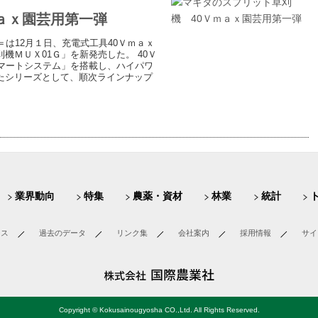
ａｘ園芸用第一弾
は12月１日、充電式工具40Ｖｍａｘ
機ＭＵＸ01Ｇ」を新発売した。 40Ｖ
マートシステム」を搭載し、ハイパワ
たシリーズとして、順次ラインナップ
業界動向
特集
農薬・資材
林業
統計
ース
過去のデータ
リンク集
会社案内
採用情報
サイ
Copyright © Kokusainougyosha CO.,Ltd. All Rights Reserved.