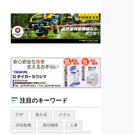
注目のキーワード
TOP
農水省
クボタ
井関農機
農研機構
人事