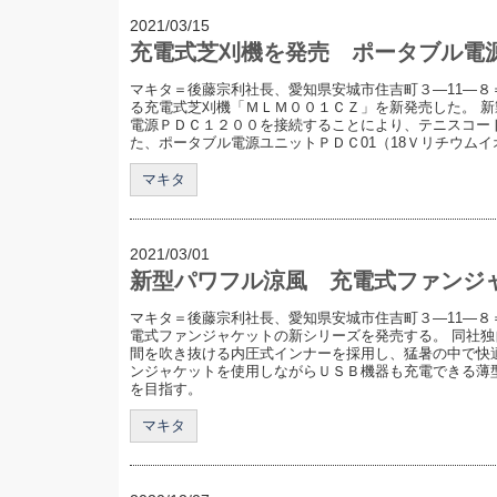
2021/03/15
充電式芝刈機を発売 ポータブル電
マキタ＝後藤宗利社長、愛知県安城市住吉町３―11―８
る充電式芝刈機「ＭＬＭ００１ＣＺ」を新発売した。 
電源ＰＤＣ１２００を接続することにより、テニスコート
た、ポータブル電源ユニットＰＤＣ01（18Ｖリチウム
マキタ
2021/03/01
新型パワフル涼風 充電式ファンジ
マキタ＝後藤宗利社長、愛知県安城市住吉町３―11―８
電式ファンジャケットの新シリーズを発売する。 同社
間を吹き抜ける内圧式インナーを採用し、猛暑の中で快
ンジャケットを使用しながらＵＳＢ機器も充電できる薄
を目指す。
マキタ