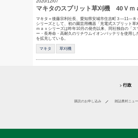
2020/12/07
マキタのスプリット草刈機 40Ｖｍ
マキタ＝後藤宗利社長、愛知県安城市住吉町３―11―８＝
シリーズとして、初の園芸用機器「充電式スプリット草刈
ｍａｘシリーズは昨年10月の発売以来、同社独自の「ス
ー・長寿命・高耐久のリチウムイオンバッテリを使用し
を拡充している。
マキタ
草刈機
行政
購読のお申し込み
雑誌農村ニュ