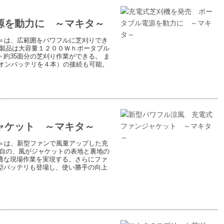
源を動力に ～マキタ～
＝は、広範囲をパワフルに芝刈りでき
新製品は大容量１２００Ｗｈポータブル
約35面分の芝刈り作業ができる。 ま
イオンバッテリを４本）の接続も可能。
ャケット ～マキタ～
＝は、新型ファンで風量アップした充
独自の、風がジャケットの表地と裏地の
適な現場作業を実現する。さらにファ
型バッテリも登場し、使い勝手の向上