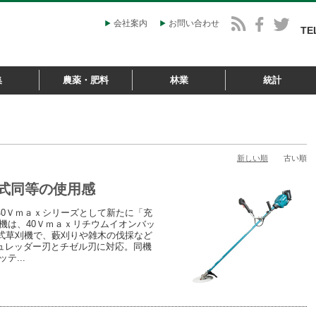
会社案内
お問い合わせ
TE
集
農薬・肥料
林業
統計
新しい順
古い順
式同等の使用感
0Ｖｍａｘシリーズとして新たに「充
機は、40Ｖｍａｘリチウムイオンバッ
式草刈機で、藪刈りや雑木の伐採など
ュレッダー刃とチゼル刃に対応。同機
テ...