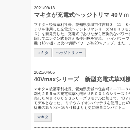
2021/09/13
マキタが充電式ヘッジトリマ 40Ｖ
マキタ＝後藤宗利社長、愛知県安城市住吉町３―11―８
テリを使用した充電式ヘッジトリマシリーズＭＵＨ３モ
Ｇ）を新発売した。充電式でありながら圧倒的なパワー
回しでエンジン式を超える使用感を実現。 ハイパワー
機（18Ｖ機）と比べ切断パワーが約20％アップ。また、グ
マキタ
ヘッジトリマー
2021/04/05
40Vmaxシリーズ 新型充電式草刈
マキタ＝後藤宗利社長、愛知県安城市住吉町３―11―８
刈刃２５５㎜の充電式草刈機ＭＵＲ００１Ｇシリーズ４
売したＭＵＲ００５Ｇシリーズ３モデルに加えて、40Ｖ
モデルとなった。 リチウムイオンバッテリを使用した4
従来の18Ｖ×2＝36Ｖ仕様よりも更に軽量コンパクト...
マキタ