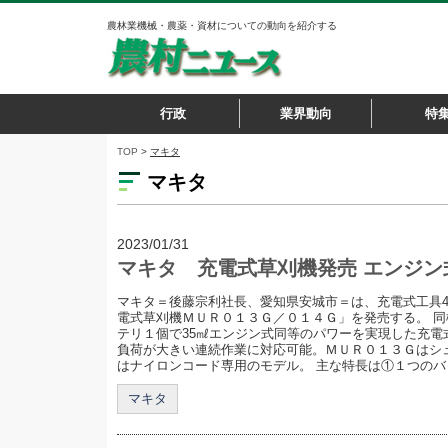
農林業機械・農薬・資材についての動向を紹介する
行政
業界動向
特
TOP
>
マキタ
マキタ
2023/01/31
マキタ 充電式草刈機発売 エンジン
マキタ＝後藤宗利社長、愛知県安城市＝は、充電式工具4
電式草刈機ＭＵＲ０１３Ｇ／０１４Ｇ」を発売する。 同
テリ１個で35㎖エンジン式同等のパワーを実現した充電
負荷が大きい連続作業に対応可能。ＭＵＲ０１３Ｇはシ
はナイロンコード専用のモデル。 主な特長は①１つのバッ
マキタ