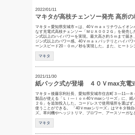
2022/01/11
マキタが高枝チェンソー発売 高所の
マキタ＝愛知県安城市＝は、40Ｖｍａｘリチウムイオン
なす充電式高枝チェンソー「ＭＵＡ００２Ｇ」を発売した
ン式以上のハイパワーを実現。最大高さ約５ｍまで届き、
ジン式以上のパワー感。40Ｖｍａｘバッテリとハイパワ
ーンスピード20・０ｍ／秒を実現した。また、ヒートシン.
マキタ
2021/11/30
紙パック式が登場 ４０Ｖmax充電
マキタ＝後藤宗利社長、愛知県安城市住吉町３―11―８
製品が使える「Ｌｉ―ｉｏｎ40Ｖmaxシリーズ」に、
２Ｇ」を追加投入した。コードレスで使用場所を選ばず
使うことができる。 「40Ｖmaxシリーズ」はマキタ独
ズ。草刈機やヘッジトリマ、ブロワー、アースソーガなどの
マキタ