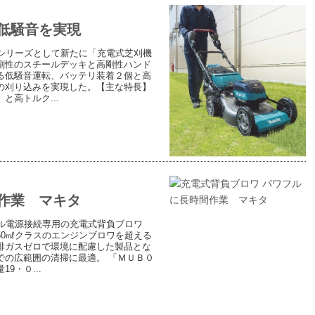
低騒音を実現
シリーズとして新たに「充電式芝刈機
剛性のスチールデッキと高剛性ハンド
る低騒音運転、バッテリ装着２個と高
の刈り込みを実現した。【主な特長】
高トルク...
作業 マキタ
ル電源接続専用の充電式背負ブロワ
0㎖クラスのエンジンブロワを超える
排ガスゼロで環境に配慮した製品とな
での広範囲の清掃に最適。 「ＭＵＢ０
・０...