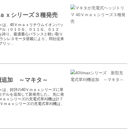
ｍａｘシリーズ３種発売
＝は、40Ｖｍａｘリチウムイオンバッ
デル（０１０Ｇ、０１１Ｇ、０１２
を誇り、最適重心バランスと軽い取り
ブラシレスモータ搭載により、同社従来
リッ...
機追加 ～マキタ～
＝は、好評の40Ｖｍａｘシリーズに草
モデルを追加して新発売した。 先に発
ｍａｘシリーズの充電式草刈機は計７
0Ｖｍａｘシリーズの充電式草刈機は、