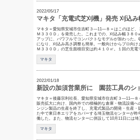
2022/05/17
マキタ「充電式芝刈機」発売 刈込み幅
マキタ＝愛知県安城市住吉町３―11―８＝はこのほど、
Ｍ３３０Ｄ」を発売した。これまでの、刈込み幅３８０
アップに、パワフルでコンパクトなモデルが加わった。
になり、刈込み高さ調整も簡単。一般向けからプロ向け
Ｍ３３０Ｄ」の芝生面積目安は約４１０㎡。１回の充電でテ
マキタ
2022/01/18
新設の加須営業所に 園芸工具のシ
マキタ＝後藤宗利社長、愛知県安城市住吉町３―11―８
販売拡大に向け、国内外での積極的な倉庫・物流設備へ
ンジン製品の生産を終了し、充電式製品の開発・生産・
た中で東日本エリアをカバーする埼玉物流センターが昨年
働した。また、物流センターに併設して10月11日には埼玉.
マキタ