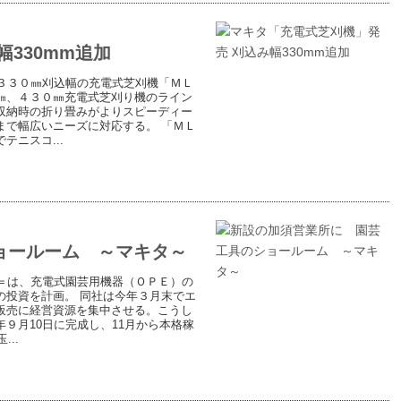
330mm追加
３３０㎜刈込幅の充電式芝刈機「ＭＬ
㎜、４３０㎜充電式芝刈り機のライン
収納時の折り畳みがよりスピーディー
まで幅広いニーズに対応する。 「ＭＬ
ニスコ...
ョールーム ～マキタ～
＝は、充電式園芸用機器（ＯＰＥ）の
の投資を計画。 同社は今年３月末でエ
販売に経営資源を集中させる。こうし
９月10日に完成し、11月から本格稼
..