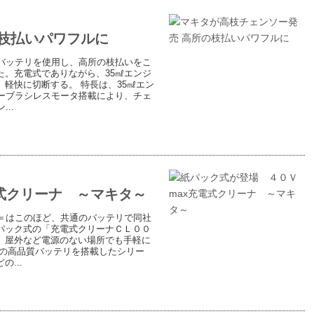
枝払いパワフルに
バッテリを使用し、高所の枝払いをこ
。充電式でありながら、35㎖エンジ
軽快に切断する。 特長は、35㎖エン
ーブラシレスモータ搭載により、チェ
..
式クリーナ ～マキタ～
＝はこのほど、共通のバッテリで同社
紙パック式の「充電式クリーナＣＬ００
、屋外など電源のない場所でも手軽に
自の高品質バッテリを搭載したシリー
...