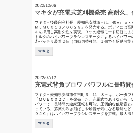
2022/12/06
マキタが充電式芝刈機発売 高耐久、
マキタ＝後藤宗利社長、愛知県安城市＝は、40Ⅴｍａｘ
ＭＬＭ００１Ｇ／００２Ｇ」を発売する。ボディには高
ルを採用し高耐久性を実現。３つの運転モード切替によ
トルクのハイパワーブラシレスモータによるハイパワー
①バッテリ装着２個（自動切替可能、１個でも駆動可能）と
マキタ
2022/07/12
充電式背負ブロワ パワフルに長時間
マキタ＝愛知県安城市住吉町３―11―８＝は、ポータブ
「ＭＵＢ００２Ｃ」を発売した。充電式でありながら、5
パワーで、長時間の連続運転も可能。圧倒的な低騒音と
っている。落葉の吹き飛ばしや騒音が気になる場所など
０２Ｃ」はハイパワーブラシレスモータを搭載。最大風量19
マキタ