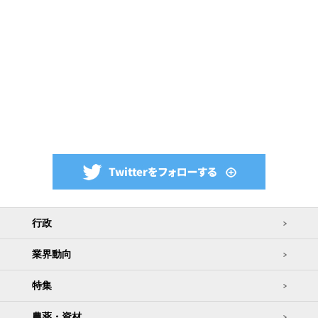
行政
業界動向
特集
農薬・資材