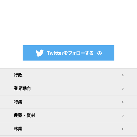
行政
業界動向
特集
農薬・資材
林業