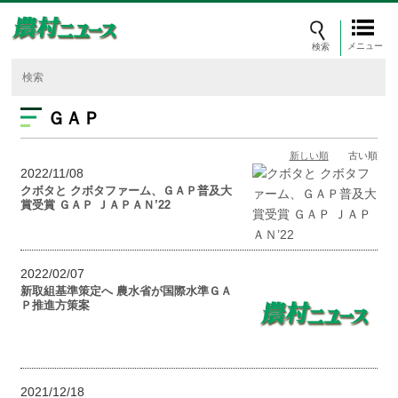
メニュー
ＧＡＰ
新しい順
古い順
2022/11/08
クボタと クボタファーム、ＧＡＰ普及大
賞受賞 ＧＡＰ ＪＡＰＡＮ’22
2022/02/07
新取組基準策定へ 農水省が国際水準ＧＡ
Ｐ推進方策案
2021/12/18