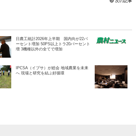
次の記事
日農工統計2026年上半期 国内向が22パ
ーセント増加 50PS以上トラ20パーセント
増 3機種以外の全てで増加
IPCSA（イプサ）が総会 地域農業を未来
へ 現場と研究を結ぶ好循環