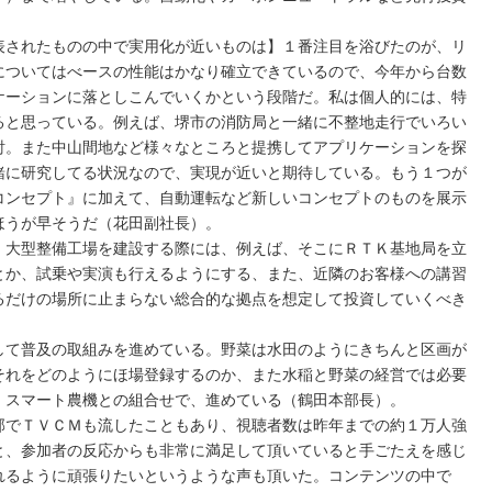
表されたものの中で実用化が近いものは】１番注目を浴びたのが、リ
についてはべースの性能はかなり確立できているので、今年から台数
ケーションに落としこんでいくかという段階だ。私は個人的には、特
ると思っている。例えば、堺市の消防局と一緒に不整地走行でいろい
討。また中山間地など様々なところと提携してアプリケーションを探
緒に研究してる状況なので、実現が近いと期待している。もう１つが
コンセプト』に加えて、自動運転など新しいコンセプトのものを展示
ほうが早そうだ（花田副社長）。
、大型整備工場を建設する際には、例えば、そこにＲＴＫ基地局を立
とか、試乗や実演も行えるようにする、また、近隣のお客様への講習
るだけの場所に止まらない総合的な拠点を想定して投資していくべき
して普及の取組みを進めている。野菜は水田のようにきちんと区画が
それをどのようにほ場登録するのか、また水稲と野菜の経営では必要
、スマート農機との組合せで、進めている（鶴田本部長）。
部でＴＶＣＭも流したこともあり、視聴者数は昨年までの約１万人強
と、参加者の反応からも非常に満足して頂いていると手ごたえを感じ
れるように頑張りたいというような声も頂いた。コンテンツの中で