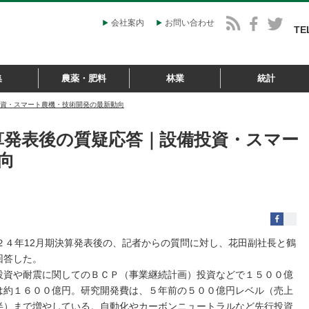
会社案内
お問い合わせ
TE
集
農薬・肥料
林業
統計
備投資・スマート農機・技術開発の最新動向
決算発表後の質疑応答｜設備投資・スマー
向
２４年12月期決算発表後の、記者からの質問に対し、花田副社長と鶴
回答した。
投資や耐震に関してのＢＣＰ（事業継続計画）投資などで１５００億
は約１６００億円。研究開発費は、５年前の５００億円レベル（売上
半）まで増やしている。自動化やカーボンニュートラルなど先行投資