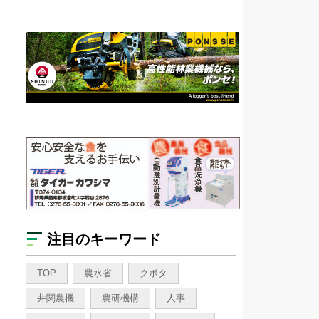
注目のキーワード
TOP
農水省
クボタ
井関農機
農研機構
人事