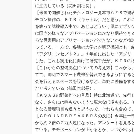
に注力している（花田副社長）。
【米国で開催されたテクノロジー見本市ＣＥＳで発
モコン操作の、ＫＴＲ（キャトル）だと思う。これ
を絞って試験導入中で、あとはどういう風にアプリ
に国内の様々なアプリケーションにかなり期待でき
ろな災害用のアプリケーションができないかなど検
っている。一方で、各地の大学とか研究機関とも一
『アグリコンセプト２』。１年前に出した『アグリ
した。これも実用化に向けて研究中だが、ＫＴＲの
【これからの整備拠点についての考え方】これから
てて、周辺でスマート農機が普及できるようにする
会を行えるスペースを設けるなど、単純に整備をす
だと考えている（鶴田本部長）。
【ＫＳＡＳの野菜作への普及】特に北海道で、先行
なく、さらには畔もないような広大なほ場もある。
となる管理項目も違うと思うので、それらも含めて
【ＧＲＯＵＮＤＢＲＥＡＫＥＲＳの反応】今年は一
から約２倍の２万人超になった。アンケートを見る
ている。モチベーションが上がるとか、いつか出ら