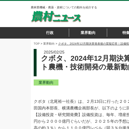
農林業機械・農薬・資材についての動向を紹介する
行政
業界動向
特
TOP
>
業界動向
>
クボタ、2024年12月期決算発表後の質疑応答｜設
2025/02/25
クボタ、2024年12月期
ト農機・技術開発の最新動
業界動向
クボタ（北尾裕一社長）は、２月13日に行った２０
田国内本部長、横溝農機企画部長が、以下のように
【設備投資・研究開発費】設備投資は、毎年、増産
円から２０００億円ぐらいだが、２０２５年の予想
高の約３％）から１１００億円レベル（同３％台後