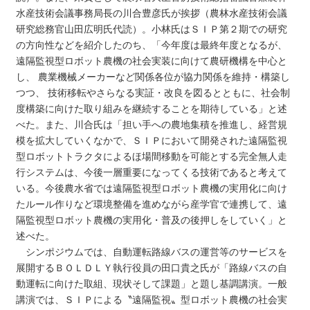
水産技術会議事務局長の川合豊彦氏が挨拶（農林水産技術会議
研究総務官山田広明氏代読）。小林氏はＳＩＰ第２期での研究
の方向性などを紹介したのち、「今年度は最終年度となるが、
遠隔監視型ロボット農機の社会実装に向けて農研機構を中心と
し、 農業機械メーカーなど関係各位が協力関係を維持・構築し
つつ、 技術移転やさらなる実証・改良を図るとともに、社会制
度構築に向けた取り組みを継続することを期待している」と述
べた。また、川合氏は「担い手への農地集積を推進し、経営規
模を拡大していくなかで、ＳＩＰにおいて開発された遠隔監視
型ロボットトラクタによるほ場間移動を可能とする完全無人走
行システムは、今後一層重要になってくる技術であると考えて
いる。今後農水省では遠隔監視型ロボット農機の実用化に向け
たルール作りなど環境整備を進めながら産学官で連携して、遠
隔監視型ロボット農機の実用化・普及の後押しをしていく」と
述べた。
シンポジウムでは、自動運転路線バスの運営等のサービスを
展開するＢＯＬＤＬＹ執行役員の田口貴之氏が「路線バスの自
動運転に向けた取組、現状そして課題」と題し基調講演。一般
講演では、ＳＩＰによる〝遠隔監視〟型ロボット農機の社会実