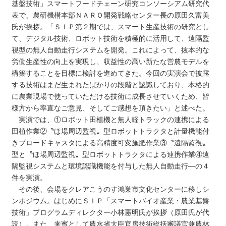
基盤技術」スマートフードチェーン研究コンソーシアム研究代
表で、農研機構本部ＮＡＲＯ開発戦略センター長の原田久富美
氏が挨拶。「ＳＩＰ第２期では、スマート生産技術の研究とし
て、デジタル技術、ロボット技術を積極的に活用して、遠隔監
視型の無人自動走行システムを開発。これによって、抜本的な
労働生産性の向上を実現し、収益性の高い新たな営農モデルを
構築することを目標に検討を進めてきた。今回の実演会で披露
する技術はまだ生まれたばかりの段階と認識しており、本格的
に農業現場で使っていただける技術に成長させていくため、皆
様方から率直なご意見、そしてご感想を頂きたい」と述べた。
実演では、①ロボット田植機と無人軽トラックの連携による
田植作業②〝ほ場周辺監視〟型ロボットトラクタと計量機能付
きブロードキャスタによる高精度可変施肥作業③〝遠隔監視〟
型と〝ほ場周辺監視〟型ロボットトラクタによる連携作業④遠
隔監視システムと環境認識機能を付与した無人自動走行―の４
件を実演。
その後、会場をクレアこうのす鴻巣市文化センターに移しシ
ンポジウム。はじめにＳＩＰ「スマートバイオ産業・農業基盤
技術」プログラムディレクター小林憲明氏が挨拶（原田氏が代
読）。また、来賓として農水省大臣官房技術総括審議官兼農林