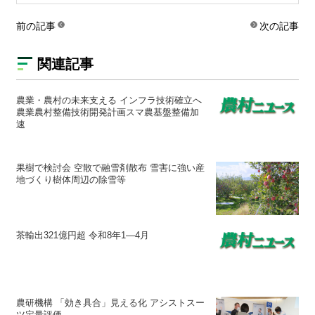
前の記事
次の記事
関連記事
農業・農村の未来支える インフラ技術確立へ
農業農村整備技術開発計画スマ農基盤整備加
速
果樹で検討会 空散で融雪剤散布 雪害に強い産
地づくり樹体周辺の除雪等
茶輸出321億円超 令和8年1―4月
農研機構 「効き具合」見える化 アシストスー
ツ定量評価