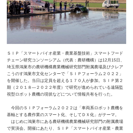
ＳＩＰ「スマートバイオ産業・農業基盤技術」スマートフード
チェーン研究コンソーシアム（代表：農研機構）は12月15日、
埼玉県鴻巣市の農研機構農業機械研究部門附属農場及びクレア
こうのす鴻巣市文化センターで「ＳＩＰフォーラム２０２２」
を開催した。当日は定員を超える１７０人が参加。ＳＩＰ第２
期（２０１８―２０２２年度）で研究が進められている遠隔監
視型ロボット農機の現状などについて情報共有を行った。
今回のＳＩＰフォーラム２０２２は「車両系ロボット農機を
基軸とする農作業のスマート化、そしてＤＸ化」がテーマ。
はじめに鴻巣市にある農研機構農業機械研究部門の附属農場
で実演会。開催にあたり、ＳＩＰ「スマートバイオ産業・農業