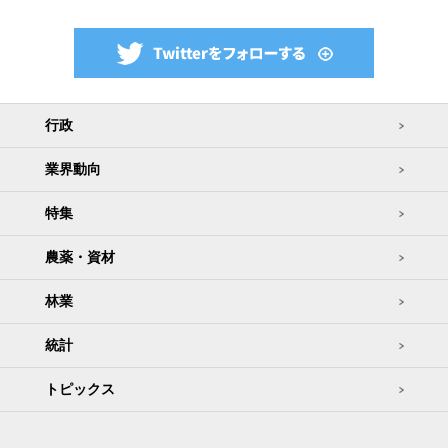
行政
業界動向
特集
農薬・資材
林業
統計
トピックス