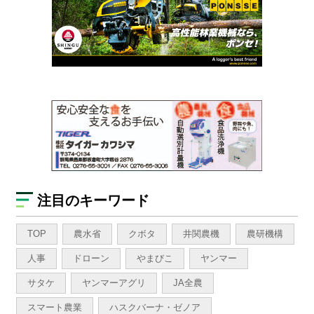
注目のキーワード
TOP
農水省
クボタ
井関農機
農研機構
人事
ドローン
やまびこ
ヤンマー
サタケ
ヤンマーアグリ
JA全農
スマート農業
ハスクバーナ・ゼノア