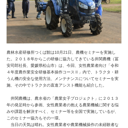
農林水産研修所つくば館は10月21日、農機セミナーを実施し
た。２０１８年からこの研修に協力してきている井関農機（冨
安司郎社長、愛媛県松山市）は、今回、女性農業者向け「令和
４年度農作業安全研修基本操作コースⅡ」内で、トラクタ・耕
うん機の安全な使用方法、メンテナンスについてセミナーを実
施、その中でトラクタの直進アシスト機能も紹介した。
井関農機は、農水省の「農業女子プロジェクト」に２０１３
年の発足時から参画、女性農業者の抱える農業機械に関する悩
みや課題を解決すべく、セミナー等を全国で実施しているが、
このセミナー協力もその一環。
当日の天気は晴れ。女性農業者や農業機械操作の未経験者な