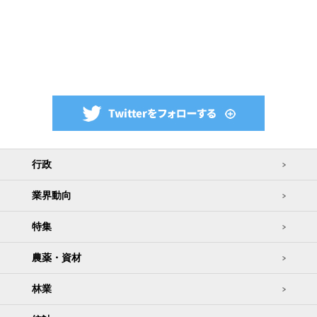
行政
業界動向
特集
農薬・資材
林業