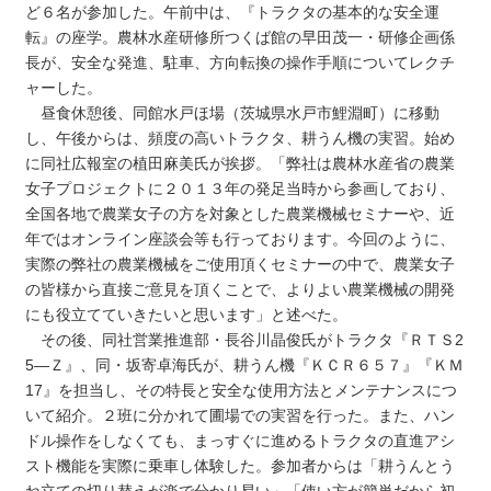
ど６名が参加した。午前中は、『トラクタの基本的な安全運
転』の座学。農林水産研修所つくば館の早田茂一・研修企画係
長が、安全な発進、駐車、方向転換の操作手順についてレクチ
ャーした。
昼食休憩後、同館水戸ほ場（茨城県水戸市鯉淵町）に移動
し、午後からは、頻度の高いトラクタ、耕うん機の実習。始め
に同社広報室の植田麻美氏が挨拶。「弊社は農林水産省の農業
女子プロジェクトに２０１３年の発足当時から参画しており、
全国各地で農業女子の方を対象とした農業機械セミナーや、近
年ではオンライン座談会等も行っております。今回のように、
実際の弊社の農業機械をご使用頂くセミナーの中で、農業女子
の皆様から直接ご意見を頂くことで、よりよい農業機械の開発
にも役立てていきたいと思います」と述べた。
その後、同社営業推進部・長谷川晶俊氏がトラクタ『ＲＴＳ2
5—Ｚ』、同・坂寄卓海氏が、耕うん機『ＫＣＲ６５７』『ＫＭ
17』を担当し、その特長と安全な使用方法とメンテナンスにつ
いて紹介。２班に分かれて圃場での実習を行った。また、ハン
ドル操作をしなくても、まっすぐに進めるトラクタの直進アシ
スト機能を実際に乗車し体験した。参加者からは「耕うんとう