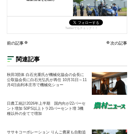
Twitterでもチェック！！
前の記事
次の記事
関連記事
秋田3団体 白石光重氏が機械化協会の会長に
公取協会長に白石光弘氏が再任 10月31日～11
月4日由利本庄市で機械化ショー
日農工統計2026年上半期 国内向が22パーセ
ント増加 50PS以上トラ20パーセント増 3機
種以外の全てで増加
ササキコーポレーション りんご農家も自動追