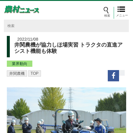
メニュー
2022/11/08
井関農機が協力しほ場実習 トラクタの直進ア
シスト機能も体験
業界動向
井関農機
TOP