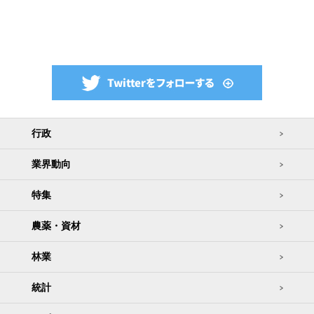
行政
業界動向
特集
農薬・資材
林業
統計