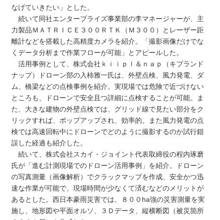
なげていきたい」とした。
続いて同社エンタープライズ事業部の李マネージャーが、主
力製品ＭＡＴＲＩＣＥ３００ＲＴＫ（Ｍ３００）とレーザー距
離計などを搭載した高精度カメラを紹介。「撮影画像だけでな
くデータ分析まで作業フローが可能」とアピールした。
活用事例として、株式会社ｋｉｉｐｌ＆ｎａｐ（キプランド
ナップ）ドローン部の入柿雅一氏は、外壁点検、風力発電、ダ
ム、橋梁などの点検事例を紹介。実現場では危険で近づけない
ところも、ドローンで安全且つ詳細に点検することが可能。ま
た、大きな建物の外壁点検では、グリッド線で見たい部分をク
リックすれば、ポップアップされ、効率的。また風力発電の点
検では高速回転中にドローンでどのように撮影するのか試行錯
誤した経過も紹介した。
続いて、株式会社スカイ・ジョイント代表取締役の程内琢磨
氏が「進む計測現場でのドローン活用事例」を紹介。ドローン
の写真測量（画像解析）でクラックマップを作成、安全かつ迅
速な作業が可能で、現場時間が少なくて済むなどのメリットが
あるとした。西日本豪雨災害では、８００ha強の災害測量を実
施し、地形図や平面オルソ、３Ｄデータ、縦横断図（被災箇所