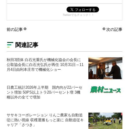
Twitterでもチェック！！
前の記事
次の記事
関連記事
秋田3団体 白石光重氏が機械化協会の会長に
公取協会長に白石光弘氏が再任 10月31日～11
月4日由利本庄市で機械化ショー
日農工統計2026年上半期 国内向が22パーセ
ント増加 50PS以上トラ20パーセント増 3機
種以外の全てで増加
ササキコーポレーション りんご農家も自動追
従に熱い視線 収穫運搬もっと楽に 自動追従キ
ャリア「さつき」