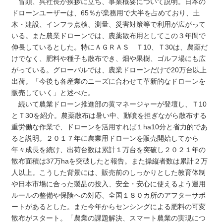
冒頭、呉社長が挨拶に立ち、事業概要について説明。日本の
ドローンユーザーは、65％が業務用で大半を占めており、土
木・建設、インフラ点検、測量、災害対策等で利用が広がって
いる。また農業ドローンでは、農薬散布用としてこの３年間で
伸長しているとした。特にＡＧＲＡＳ Ｔ10、Ｔ30は、農薬だ
けでなく、肥料や種子も散布でき、畑や果樹、ゴルフ場にも広
がっている。グローバルでは、農業ドローンだけで20万台以上
出荷。「今後も各産業のニーズに合わせて革新的なドローンを
販売していく」と述べた。
続いて農業ドローン推進部の黄マネージャーが登壇し、Ｔ10
とＴ30を紹介。農薬散布は暑い中、動噴を担ぎながら散布する
重労働な作業で、ドローンを活用すれば１ha‌10分と省力的であ
ると説明。２０１７年に農業用ドローンを販売開始してから
年々成長を続け、出荷台数は累計１万台を突破し２０２１年の
散布面積は37万haを突破したと報告。また操縦者数は累計２万
人以上。こうした背景には、販売前のしっかりとした教育体制
や日本市場に合った製品の投入、安全・安心に使えるよう運用
ルールの整備や保険への対応、全国１８０カ所のアフターサポ
ートがあるとした。また今年からセンシングによる肥料の可変
散布がスタート。「農業の課題解決、スマート農業の実現につ