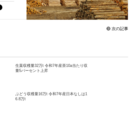
次の記事
生葉収穫量32万t 令和7年産茶10a当たり収
量5パーセント上昇
ぶどう収穫量16万t 令和7年産日本なしは1
6.8万t