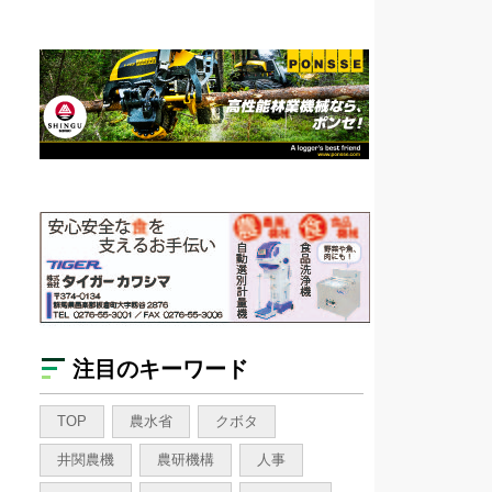
注目のキーワード
TOP
農水省
クボタ
井関農機
農研機構
人事