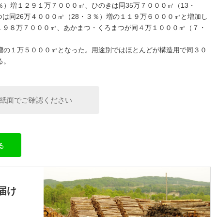
％）増１２９１万７０００㎥、ひのきは同35万７０００㎥（13・
は同26万４０００㎥（28・３％）増の１１９万６０００㎥と増加し
１９８万７０００㎥、あかまつ・くろまつが同４万１０００㎥（７・
増の１万５０００㎥となった。用途別ではほとんどが構造用で同３０
る。
紙面でご確認ください
る
届け