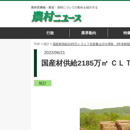
農林業機械・農薬・資材についての動向を紹介する
行政
業界動向
特
TOP
>
統計
>
国産材供給2185万㎥ ＣＬＴ生産量は15％増加 3年木材
2022/06/21
国産材供給2185万㎥ Ｃ
統計