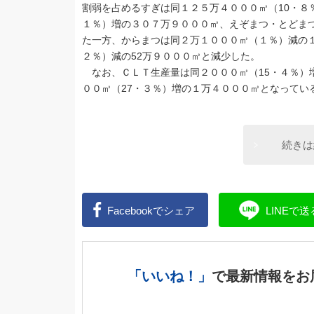
割弱を占めるすぎは同１２５万４０００㎥（10・８
１％）増の３０７万９０００㎥、えぞまつ・とどまつ
た一方、からまつは同２万１０００㎥（１％）減の
２％）減の52万９０００㎥と減少した。
なお、ＣＬＴ生産量は同２０００㎥（15・４％）
００㎥（27・３％）増の１万４０００㎥となってい
続きは
Facebookで
シェア
LINEで
送
「いいね！」
で
最新情報をお