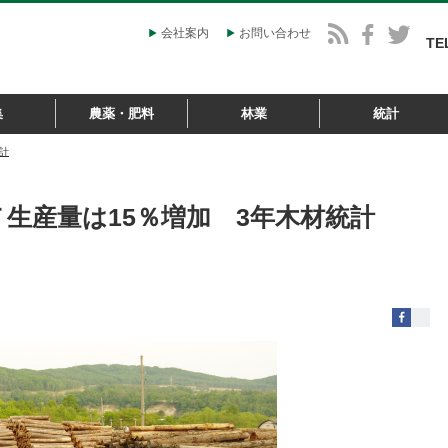
会社案内
お問い合わせ
TE
集
農薬・肥料
林業
統計
統計
ＬＴ生産量は15％増加 3年木材統計