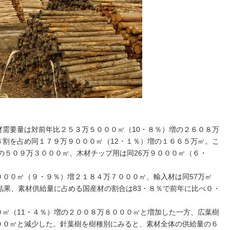
需要量は対前年比２５３万５０００㎥（10・８％）増の２６０８万
割を占め同１７９万９０００㎥（12・１％）増の１６６５万㎥。こ
増の５０９万３０００㎥、木材チップ用は同26万９０００㎥（６・
。
００㎥（９・９％）増２１８４万７０００㎥、輸入材は同57万㎥
結果、素材供給量に占める国産材の割合は83・８％で前年に比べ０・
㎥（11・４％）増の２００８万８０００㎥と増加した一方、広葉樹
００㎥と減少した。針葉樹を樹種別にみると、素材全体の供給量の６