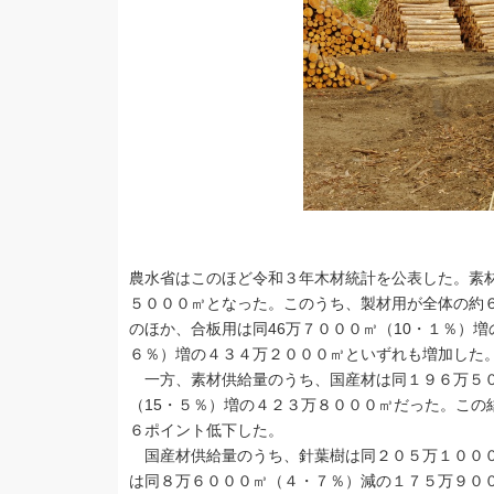
農水省はこのほど令和３年木材統計を公表した。素材
５０００㎥となった。このうち、製材用が全体の約６
のほか、合板用は同46万７０００㎥（10・１％）
６％）増の４３４万２０００㎥といずれも増加した
一方、素材供給量のうち、国産材は同１９６万５０
（15・５％）増の４２３万８０００㎥だった。この
６ポイント低下した。
国産材供給量のうち、針葉樹は同２０５万１０００
は同８万６０００㎥（４・７％）減の１７５万９０