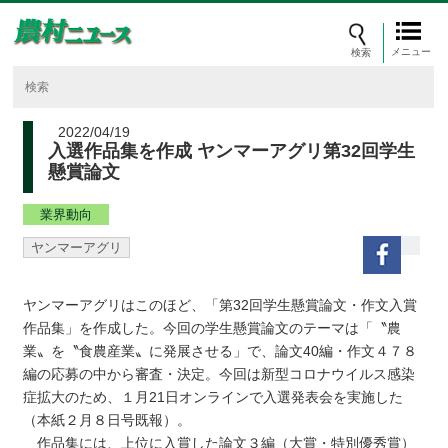
メニュー
2022/04/19
入選作品集を作成 ヤンマーアグリ第32回学生
懸賞論文
業界動向
ヤンマーアグリ
ヤンマーアグリはこのほど、「第32回学生懸賞論文・作文入賞
作品集」を作成した。今回の学生懸賞論文のテーマは「〝農
業〟を〝食農産業〟に発展させる」で、論文40編・作文４７８
編の応募の中から審査・決定。今回は新型コロナウイルス感染
症拡大のため、１月21日オンラインで入選発表会を実施した
（本紙２月８日号既報）。
作品集には、上位に入賞した論文３編（大賞・特別優秀賞）