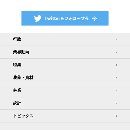
行政
業界動向
特集
農薬・資材
林業
統計
トピックス