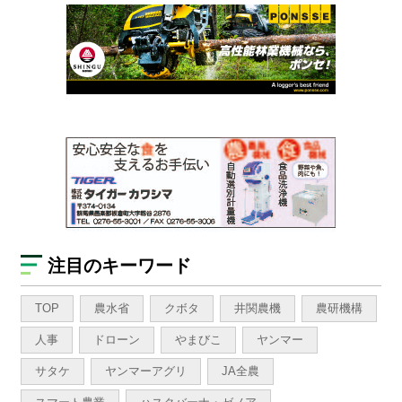
注目のキーワード
TOP
農水省
クボタ
井関農機
農研機構
人事
ドローン
やまびこ
ヤンマー
サタケ
ヤンマーアグリ
JA全農