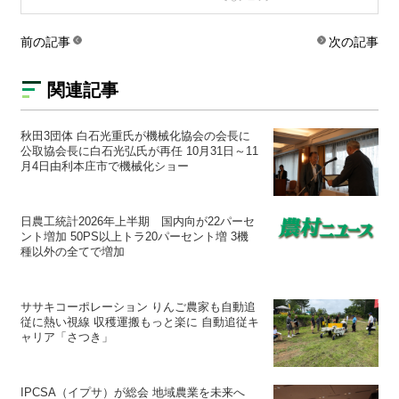
前の記事
次の記事
関連記事
秋田3団体 白石光重氏が機械化協会の会長に
公取協会長に白石光弘氏が再任 10月31日～11
月4日由利本庄市で機械化ショー
日農工統計2026年上半期 国内向が22パーセ
ント増加 50PS以上トラ20パーセント増 3機
種以外の全てで増加
ササキコーポレーション りんご農家も自動追
従に熱い視線 収穫運搬もっと楽に 自動追従キ
ャリア「さつき」
IPCSA（イプサ）が総会 地域農業を未来へ