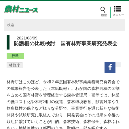
メニュー
2021/08/09
防護柵の比較検討 国有林野事業研究発表会
行政
林野庁
林野庁はこのほど、令和２年度国有林野事業業務研究発表会で
の成果報告を公表した（本紙既報）。わが国の森林面積の３割
を占める国有林野を管理経営する森林管理局・署等では、林業
の低コスト化や木材利用の促進、森林環境教育、獣害対策や生
物多様性の保全など様々な分野で、事業実行を通じ新たな技術
開発や試験研究に取組んでおり、同発表会はその成果を今後の
取組に繋げていくことが目的。森林技術、森林保全、森林ふれ
あい・地域連携の３部門のうち、取組の一部を紹介する。