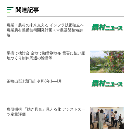
関連記事
農業・農村の未来支える インフラ技術確立へ
農業農村整備技術開発計画スマ農基盤整備加
速
果樹で検討会 空散で融雪剤散布 雪害に強い産
地づくり樹体周辺の除雪等
茶輸出321億円超 令和8年1―4月
農研機構 「効き具合」見える化 アシストスー
ツ定量評価