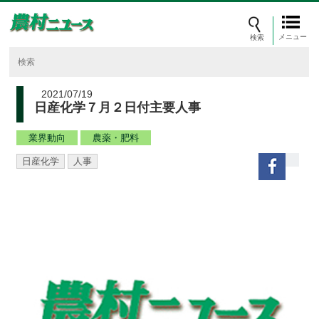
メニュー
2021/07/19
日産化学７月２日付主要人事
業界動向
農薬・肥料
日産化学
人事