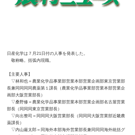
日産化学は７月21日付の人事を発表した。
敬称略。括弧内現職。
【主要人事】
▽林和也＝農業化学品事業部営業本部営業企画部東京営業部
長兼同同同同農薬第１課長（農業化学品事業部営業本部営業企
画部大阪営業部長）
▽桑野修＝農業化学品事業部営業本部営業企画部名古屋営業
部長（同同同東京営業部長）
▽向出整司＝同同同大阪営業部長（同同同大阪営業部近畿農
薬課長）
▽内山厳太郎＝同海外本部海外営業部長兼同同同海外統括グ