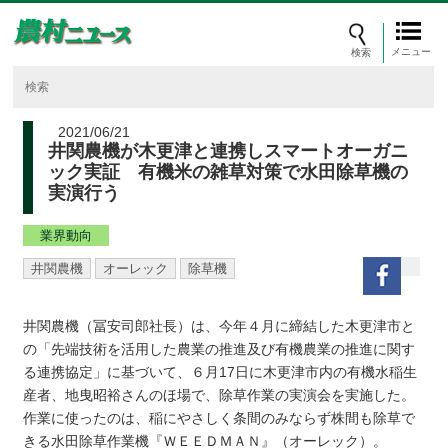
メニュー
2021/06/21
井関農機が木更津と連携しスマートオーガニ
ック実証 有機米の雑草対策で水田除草機の
実演行う
業界動向
井関農機
オーレック
除草機
井関農機（冨安司郎社長）は、今年４月に締結した木更津市と
の「先端技術を活用した農業の推進及び有機農業の推進に関す
る連携協定」に基づいて、６月17日に木更津市内の有機水稲生
産者、地曳昭裕さんのほ場で、除草作業の実演会を実施した。
作業に使ったのは、稲にやさしく条間のみならず株間も除草で
きる水田除草作業機『ＷＥＥＤＭＡＮ』（オーレック）。