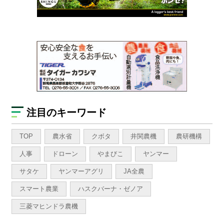
注目のキーワード
TOP
農水省
クボタ
井関農機
農研機構
人事
ドローン
やまびこ
ヤンマー
サタケ
ヤンマーアグリ
JA全農
スマート農業
ハスクバーナ・ゼノア
三菱マヒンドラ農機