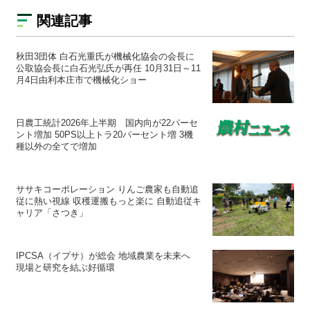
関連記事
秋田3団体 白石光重氏が機械化協会の会長に
公取協会長に白石光弘氏が再任 10月31日～11
月4日由利本庄市で機械化ショー
日農工統計2026年上半期 国内向が22パーセ
ント増加 50PS以上トラ20パーセント増 3機
種以外の全てで増加
ササキコーポレーション りんご農家も自動追
従に熱い視線 収穫運搬もっと楽に 自動追従キ
ャリア「さつき」
IPCSA（イプサ）が総会 地域農業を未来へ
現場と研究を結ぶ好循環