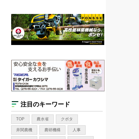
注目のキーワード
TOP
農水省
クボタ
井関農機
農研機構
人事