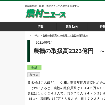
農林業機械・農薬・資材についての動向を紹介する
行政
業界動向
特
TOP
>
統計
>
農機の取扱高2323億円 ～農協一斉調査～
2021/06/14
農機の取扱高2323億円 
統計
農水省
農水省はこのほど、「令和元事業年度農業協同組合
それによると、農協の組合員数は１０４６万６００
員数は１万６２４１人で、同６７５人（４・０％）減
加した。職員数は19万７８５人で、同４７２３人（