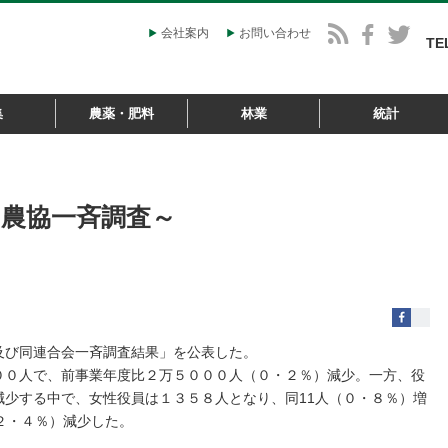
会社案内
お問い合わせ
TE
集
農薬・肥料
林業
統計
～農協一斉調査～
及び同連合会一斉調査結果」を公表した。
０人で、前事業年度比２万５０００人（０・２％）減少。一方、役
少する中で、女性役員は１３５８人となり、同11人（０・８％）増
２・４％）減少した。