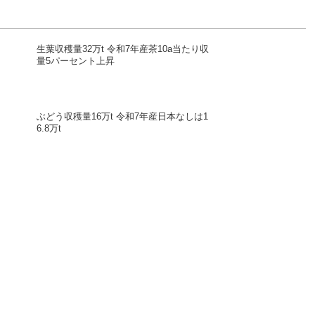
生葉収穫量32万t 令和7年産茶10a当たり収
量5パーセント上昇
ぶどう収穫量16万t 令和7年産日本なしは1
6.8万t