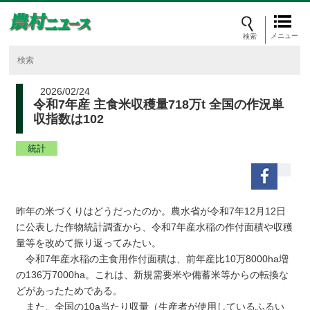
メニュー
2026/02/24
令和7年産 主食米収穫量718万t 全国の作況単
収指数は102
統計
昨年の米づくりはどうだったのか。農水省が令和7年12月12日
に公表した作物統計調査から、令和7年産水稲の作付面積や収穫
量等を改めて振り返ってみたい。
令和7年産水稲の主食用作付面積は、前年産比10万8000ha増
の136万7000ha。これは、新規需要米や備蓄米等からの転換な
どがあったためである。
また、全国の10a当たり収量（生産者が使用しているふるい