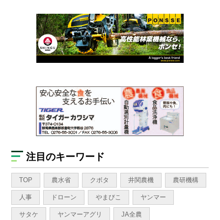
注目のキーワード
TOP
農水省
クボタ
井関農機
農研機構
人事
ドローン
やまびこ
ヤンマー
サタケ
ヤンマーアグリ
JA全農