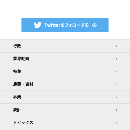
行政
業界動向
特集
農薬・資材
林業
統計
トピックス