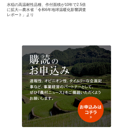
水稲の高温耐性品種、作付面積が10年で2.5倍
に拡大―農水省「令和6年地球温暖化影響調査
レポート」より