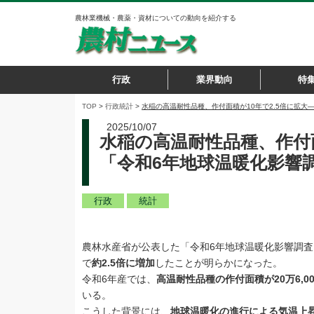
農林業機械・農薬・資材についての動向を紹介する
行政
業界動向
特
TOP
>
行政
統計
>
水稲の高温耐性品種、作付面積が10年で2.5倍に拡
2025/10/07
水稲の高温耐性品種、作付面
「令和6年地球温暖化影響
行政
統計
農林水産省が公表した「令和6年地球温暖化影響調
で
約2.5倍に増加
したことが明らかになった。
令和6年産では、
高温耐性品種の作付面積が20万6,0
いる。
こうした背景には、
地球温暖化の進行による気温上