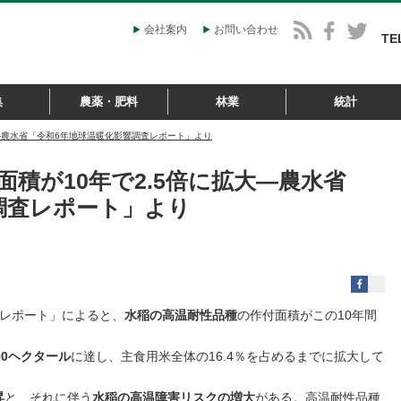
会社案内
お問い合わせ
TE
集
農薬・肥料
林業
統計
大―農水省「令和6年地球温暖化影響調査レポート」より
積が10年で2.5倍に拡大―農水省
調査レポート」より
査レポート」によると、
水稲の高温耐性品種
の作付面積がこの10年間
00ヘクタール
に達し、主食用米全体の16.4％を占めるまでに拡大して
昇
と、それに伴う
水稲の高温障害リスクの増大
がある。高温耐性品種