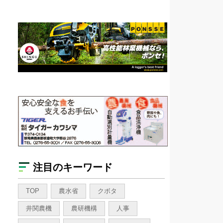
注目のキーワード
TOP
農水省
クボタ
井関農機
農研機構
人事