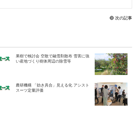
次の記事
果樹で検討会 空散で融雪剤散布 雪害に強
い産地づくり樹体周辺の除雪等
農研機構 「効き具合」見える化 アシスト
スーツ定量評価