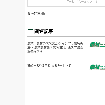
Twitterでもチェック！！
前の記事
関連記事
農業・農村の未来支える インフラ技術確
立へ 農業農村整備技術開発計画スマ農基
盤整備加速
茶輸出321億円超 令和8年1―4月