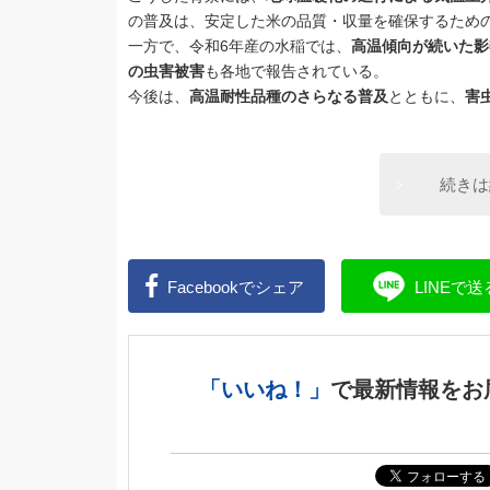
の普及は、安定した米の品質・収量を確保するため
一方で、令和6年産の水稲では、
高温傾向が続いた影
の虫害被害
も各地で報告されている。
今後は、
高温耐性品種のさらなる普及
とともに、
害
続きは
Facebookで
シェア
LINEで
送
「いいね！」
で
最新情報をお