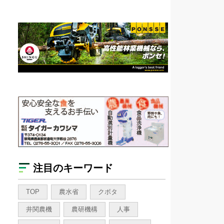
注目のキーワード
TOP
農水省
クボタ
井関農機
農研機構
人事