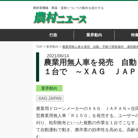
農林業機械・農薬・資材についての動向を紹介する
行政
業界動向
特
TOP
>
業界動向
>
農業用無人車を発売 自動・手動で簡単操作 液剤散
2021/06/14
農業用無人車を発売 自動
１台で ～ＸＡＧ ＪＡＰ
業界動向
XAG JAPAN
農業用ドローンメーカーのＸＡＧ ＪＡＰＡＮ＝住田
型農業用無人車「Ｒ１５０」を発売する。ユーザー
刈り、粒剤散布といった複数の作業を１台でこなす
て自動運転で動き、農作業の効率性を高める。高齢
む。