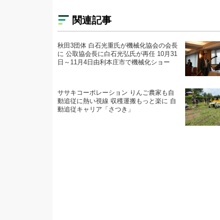
関連記事
秋田3団体 白石光重氏が機械化協会の会長
に 公取協会長に白石光弘氏が再任 10月31
日～11月4日由利本庄市で機械化ショー
ササキコーポレーション りんご農家も自
動追従に熱い視線 収穫運搬もっと楽に 自
動追従キャリア「さつき」