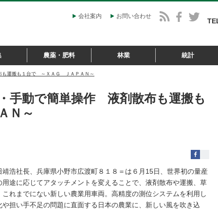
会社案内
お問い合わせ
TE
集
農薬・肥料
林業
統計
布も運搬も１台で ～ＸＡＧ ＪＡＰＡＮ～
・手動で簡単操作 液剤散布も運搬も
ＡＮ～
靖浩社長、兵庫県小野市広渡町８１８＝は６月15日、世界初の量産
の用途に応じてアタッチメントを変えることで、液剤散布や運搬、草
、これまでにない新しい農業用車両。高精度の測位システムを利用し
化や担い手不足の問題に直面する日本の農業に、新しい風を吹き込