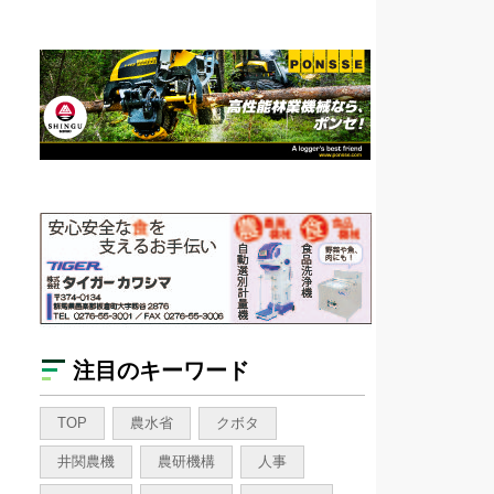
注目のキーワード
TOP
農水省
クボタ
井関農機
農研機構
人事