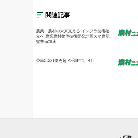
関連記事
農業・農村の未来支える インフラ技術確
立へ 農業農村整備技術開発計画スマ農基
盤整備加速
茶輸出321億円超 令和8年1―4月
行政