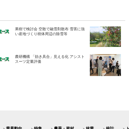
果樹で検討会 空散で融雪剤散布 雪害に強
い産地づくり樹体周辺の除雪等
農研機構 「効き具合」見える化 アシスト
スーツ定量評価
業界動向
特集
農薬・資材
林業
統計