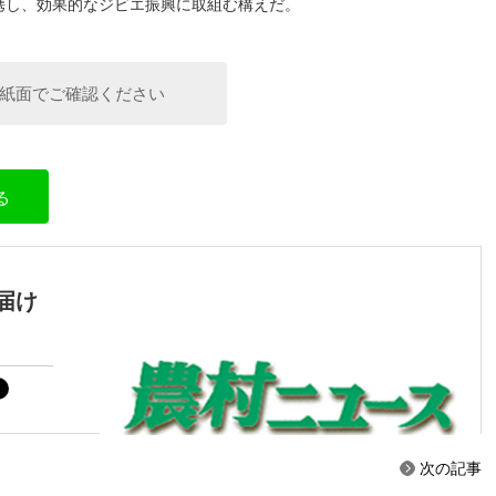
携し、効果的なジビエ振興に取組む構えだ。
紙面でご確認ください
る
届け
次の記事