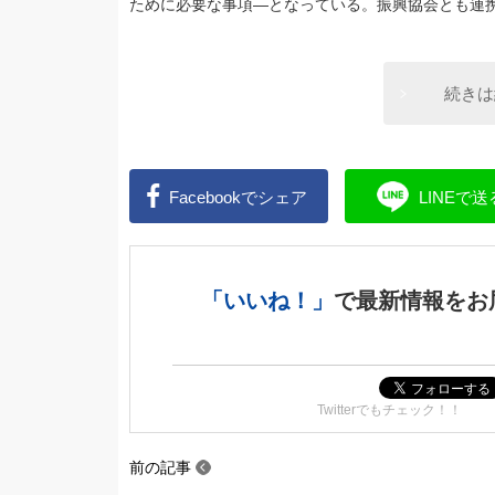
ために必要な事項―となっている。振興協会とも連
続きは
Facebookで
シェア
LINEで
送
「いいね！」
で
最新情報をお
Twitterでもチェック！！
前の記事