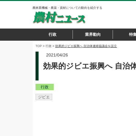
農林業機械・農薬・資材についての動向を紹介する
行政
業界動向
特
TOP
>
行政
>
効果的ジビエ振興へ 自治体連絡協議会を設立
2021/04/26
効果的ジビエ振興へ 自治
行政
ジビエ