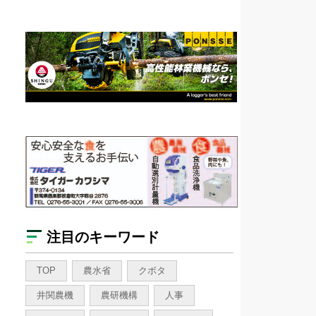
注目のキーワード
TOP
農水省
クボタ
井関農機
農研機構
人事