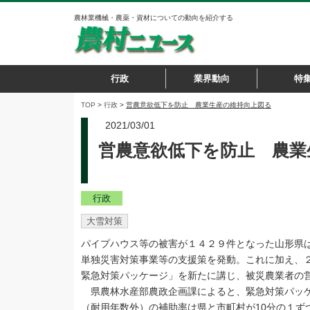
農林業機械・農薬・資材についての動向を紹介する
行政
業界動向
特
TOP
>
行政
>
営農意欲低下を防止 農業生産の維持向上図る
2021/03/01
営農意欲低下を防止 農業
行政
大雪対策
パイプハウス等の被害が１４２９件となった山形県は
単独災害対策事業等の支援策を発動。これに加え、
緊急対策パッケージ」を新たに講じ、被災農業者の
県農林水産部農政企画課によると、緊急対策パッケ
（耐用年数外）の補助率は県と市町村が10分の１ず