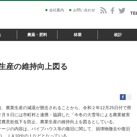
会社案内
お問い合わせ
TE
集
農薬・肥料
林業
統計
生産の維持向上図る
、農業生産の減退が懸念されることから、令和２年12月25日付で県
２月９日には市町村と連携・協調した「今冬の大雪等による農業被害
営農意欲低下を防止、農業生産の維持向上を図るとしている。
ージの内容は、パイプハウス等の復旧に関して、損壊物撤去や復旧
つ、ＪＡ10分の１などとなっている。