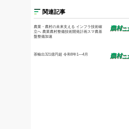
関連記事
農業・農村の未来支える インフラ技術確
立へ 農業農村整備技術開発計画スマ農基
盤整備加速
茶輸出321億円超 令和8年1―4月