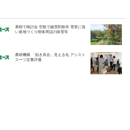
果樹で検討会 空散で融雪剤散布 雪害に強
い産地づくり樹体周辺の除雪等
農研機構 「効き具合」見える化 アシスト
スーツ定量評価