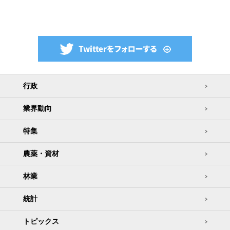
行政
業界動向
特集
農薬・資材
林業
統計
トピックス