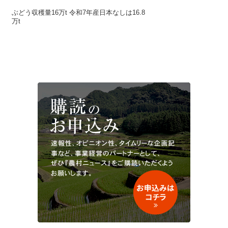
ぶどう収穫量16万t 令和7年産日本なしは16.8
万t