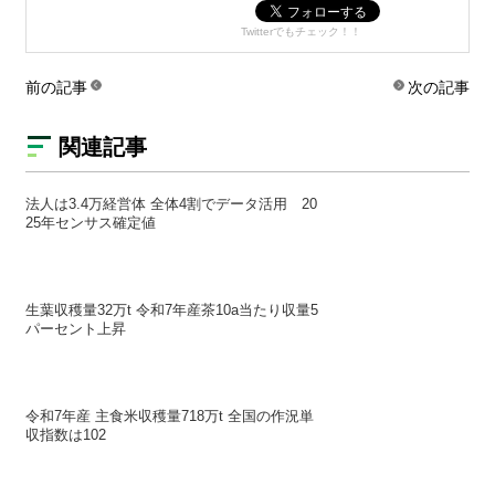
Twitterでもチェック！！
前の記事
次の記事
関連記事
法人は3.4万経営体 全体4割でデータ活用 20
25年センサス確定値
生葉収穫量32万t 令和7年産茶10a当たり収量5
パーセント上昇
令和7年産 主食米収穫量718万t 全国の作況単
収指数は102