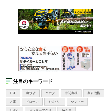
注目のキーワード
TOP
農水省
クボタ
井関農機
農研機構
人事
ドローン
やまびこ
ヤンマー
サタケ
ヤンマーアグリ
JA全農