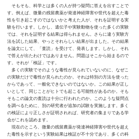
そもそも、科学とは多くの人が持つ疑問に答えを出すことで
す。例えば、微量の残留農薬が発達神経障害や世代を超えた毒
性を引き起こすのではないかと考えた人が、それを証明する実
験を行います。しかし、遺伝子や実験動物を使った多くの実験
では、それを証明する結果は得られません。さらに違う実験方
法を試した結果、やっとそれらしい結果が出ました。その結果
を論文にして、「査読」を受けて、発表します。しかし、それ
で答えが出たわけではありません。問題はそこから始まるので
す。それが「検証」です。
多くの実験でそのような毒性が見られていないのに、なぜこ
の実験だけで毒性が見られたのか。それは特別の方法を使った
からであって、一般化できないのではないか。この結果が正し
いとして、同じことがヒトでも起こる可能性があるのか。そも
そもこの論文の査読は十分に行われたのか。このような疑問点
を調べるために、別の研究者が追加の試験を実施します。多く
の検証により正しさが証明されれば、研究者の集まりである学
会がこれを認めます。
現在のところ、微量の残留農薬が発達神経障害や世代を超え
た毒性を示すという実験結果は検証が不十分であり、多くの科