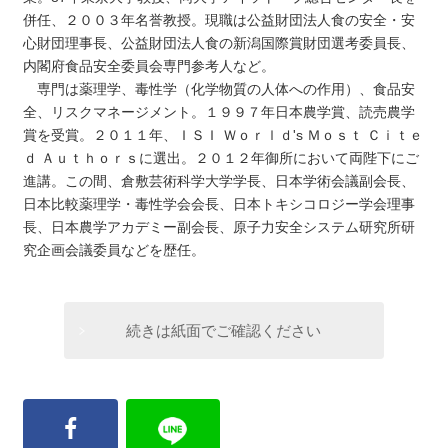
併任、２００３年名誉教授。現職は公益財団法人食の安全・安
心財団理事長、公益財団法人食の新潟国際賞財団選考委員長、
内閣府食品安全委員会専門参考人など。
専門は薬理学、毒性学（化学物質の人体への作用）、食品安
全、リスクマネージメント。１９９７年日本農学賞、読売農学
賞を受賞。２０１１年、ＩＳＩ Ｗｏｒｌｄ's Ｍｏｓｔ Ｃｉｔｅ
ｄ Ａｕｔｈｏｒｓに選出。２０１２年御所において両陛下にご
進講。この間、倉敷芸術科学大学学長、日本学術会議副会長、
日本比較薬理学・毒性学会会長、日本トキシコロジー学会理事
長、日本農学アカデミー副会長、原子力安全システム研究所研
究企画会議委員などを歴任。
続きは紙面でご確認ください