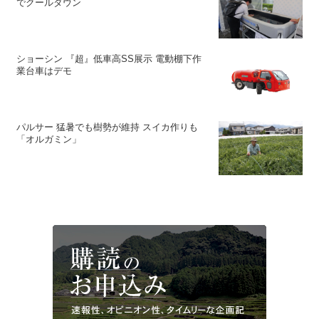
でクールダウン
ショーシン 『超』低車高SS展示 電動棚下作
業台車はデモ
パルサー 猛暑でも樹勢が維持 スイカ作りも
「オルガミン」