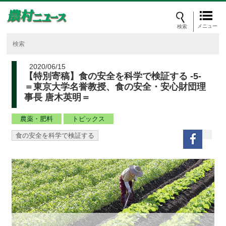
メニュー
2020/06/15
【特別寄稿】食の安全を科学で検証する ‐5‐
＝東京大学名誉教授、食の安全・安心財団理
事長 唐木英明＝
農薬・肥料
トピックス
食の安全を科学で検証する