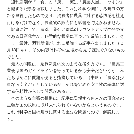
週刊新潮が『「食」と「病」―実は「農薬大国」ニッポン』
と題する記事を連載しました。これは科学や国による規制の方
針を無視したものであり、消費者に農薬に対する恐怖感を植え
付けるだけでなく、農産物の販売にも影響を与えかねません。
記事に対して、農薬工業会と除草剤ラウンドアップの発売元
である日産化学が、科学的な根拠に基づいて反論しました。そ
して、最近、週刊新潮がこれに反論する記事を出しました（６
月18日号）。その内容は科学の立場から見て容認できないもの
でした。
最大の問題は、週刊新潮の次のような考え方です。『農薬工
業会は国のガイドラインを守っているから安全だというが、私
たちはそこに問題があると指摘している。（中略）「農薬は少
量なら安全だ」としているが、それを定めた安全性の基準に対
する信頼性からして問題がある』。
そのような主張の根拠は、記事に登場する何人かの研究者の
主張が国の規制に取り入れられていないからというものです。
これは科学と国の規制に関する重要な問題なので、解説しま
す。