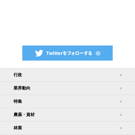
行政
業界動向
特集
農薬・資材
林業