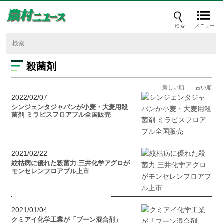
メニュー
殺菌剤
新しい順
古い順
2022/02/07
シンジェンタジャパンが小麦・大麦用殺
菌剤 ミラビスフロアブル全国販売
2021/02/22
紋枯病に優れた殺菌力 三井化学アグロが
モンセレンフロアブル上市
2021/01/04
クミアイ化学工業が「ブーン混合剤」