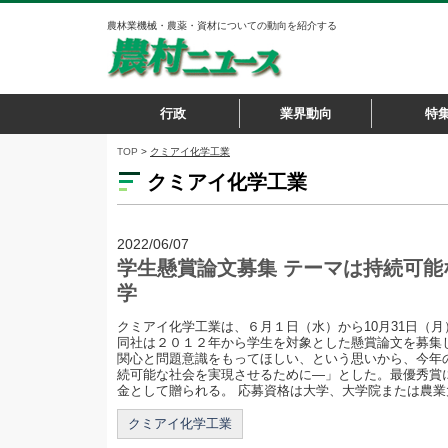
農林業機械・農薬・資材についての動向を紹介する
行政
業界動向
特
TOP
>
クミアイ化学工業
クミアイ化学工業
2022/06/07
学生懸賞論文募集 テーマは持続可
学
クミアイ化学工業は、６月１日（水）から10月31日（
同社は２０１２年から学生を対象とした懸賞論文を募集
関心と問題意識をもってほしい、という思いから、今年
続可能な社会を実現させるために―」とした。最優秀賞に
金として贈られる。 応募資格は大学、大学院または農業大.
クミアイ化学工業