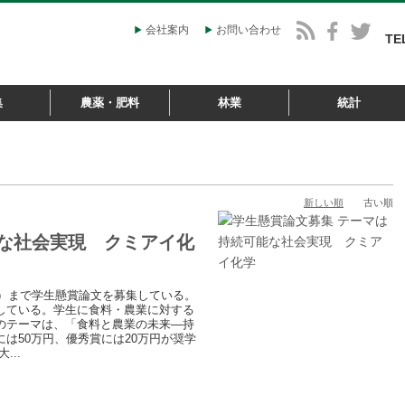
会社案内
お問い合わせ
TE
集
農薬・肥料
林業
統計
新しい順
古い順
能な社会実現 クミアイ化
月）まで学生懸賞論文を募集している。
している。学生に食料・農業に対する
のテーマは、「食料と農業の未来―持
は50万円、優秀賞には20万円が奨学
..