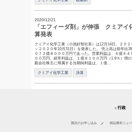
2020/12/21
「エフィーダ剤」が伸張 クミアイ化学
算発表
クミアイ化学工業（小池好智社長）は12月14日、２０２
～２０２０年10月31日）を発表した。 売上高は前年比3
０７２億８０００万円であった。営業利益は、６億４４０
００万円。経常利益は、１億８１００万円（1.9％）増
親会社株主に帰属する当期純利益は、１億...
クミアイ化学工業
決算
行政
購読のお申し込み
雑誌農村ニュ