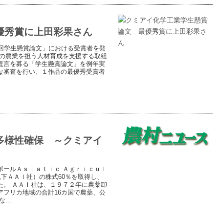
優秀賞に上田彩果さん
回学生懸賞論文」における受賞者を発
代の農業を担う人材育成を支援する取組
提言を募る「学生懸賞論文」を例年実
な審査を行い、１作品の最優秀受賞者
多様性確保 ～クミアイ
ポールＡｓｉａｔｉｃ Ａｇｒｉｃｕｌ
以下ＡＡＩ社）の株式60％を取得し、
た。 ＡＡＩ社は、１９７２年に農薬卸
フリカ地域の合計16カ国で農薬、公
..