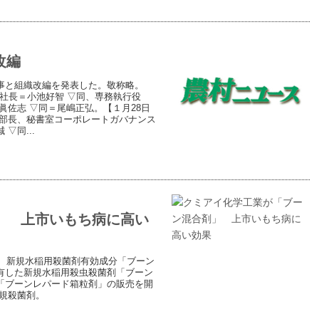
改編
事と組織改編を発表した。敬称略。
役社長＝小池好智 ▽同、専務執行役
眞佐志 ▽同＝尾嶋正弘。【１月28日
本部長、秘書室コーポレートガバナンス
▽同...
」 上市いもち病に高い
ら、新規水稲用殺菌剤有効成分「ブーン
有した新規水稲用殺虫殺菌剤「ブーン
「ブーンレパード箱粒剤」の販売を開
規殺菌剤。