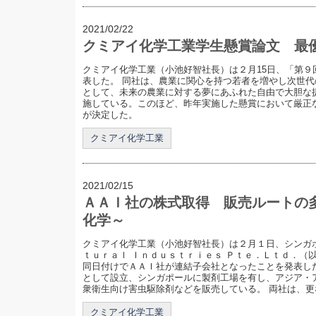
2021/02/22
クミアイ化学工業学生懸賞論文 最
クミアイ化学工業（小池好智社長）は２月15日、「第９
表した。 同社は、農業に関心を持つ若者を増やし次世
として、未来の農業に対する夢にあふれた自由で大胆な
施している。このほど、昨年実施した懸賞において厳正
が決定した。
クミアイ化学工業
2021/02/15
ＡＡＩ社の株式取得 販売ルートの
化学～
クミアイ化学工業（小池好智社長）は２月１日、シンガ
ｔｕｒａｌ Ｉｎｄｕｓｔｒｉｅｓ Ｐｔｅ．Ｌｔｄ．（
同日付けでＡＡＩ社が連結子会社となったことを発表し
として設立、シンガポールに製剤工場を有し、アジア・ア
衆衛生向け害虫駆除剤などを販売している。 両社は、更な.
クミアイ化学工業