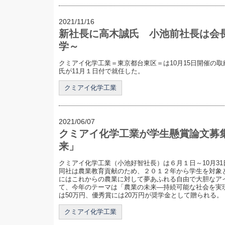
2021/11/16
新社長に高木誠氏 小池前社長は会
学～
クミアイ化学工業＝東京都台東区＝は10月15日開催の
氏が11月１日付で就任した。
クミアイ化学工業
2021/06/07
クミアイ化学工業が学生懸賞論文募
来」
クミアイ化学工業（小池好智社長）は６月１日～10月3
同社は農業教育貢献のため、２０１２年から学生を対象
にはこれからの農業に対して夢あふれる自由で大胆なア
て、今年のテーマは「農業の未来―持続可能な社会を実
は50万円、優秀賞には20万円が奨学金として贈られる。 応
クミアイ化学工業