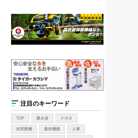
注目のキーワード
TOP
農水省
クボタ
井関農機
農研機構
人事