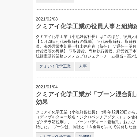
2021/02/08
クミアイ化学工業の役員人事と組織
クミアイ化学工業（小池好智社長）はこのほど、役員人
【１月28日付代表取締役の異動】 ▽代表取締役、取締
員、海外営業本部長＝打土井利春（新任） ▽退任＝望月
付役員等の異動】 ▽取締役、専務執行役員、経営管理
統括室基幹業務システムプロジェクトチーム担当＝高木誠 
クミアイ化学工業
人事
2021/01/04
クミアイ化学工業が「ブーン混合剤
効果
クミアイ化学工業（小池好智社長）は昨年12月23日か
（ディザルタ＝一般名：ジクロベンチアゾクス）」を含
ゼクテラ箱粒剤」、「ブーンパディート箱粒剤」および
始した。 ブーンは、同社とＪＡ全農が共同で開発した新
クミアイ化学工業
殺菌剤