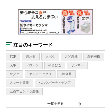
注目のキーワード
TOP
農水省
クボタ
井関農機
農研機構
人事
ドローン
やまびこ
ヤンマー
サタケ
ヤンマーアグリ
JA全農
スマート農業
ハスクバーナ・ゼノア
三菱マヒンドラ農機
一覧を見る