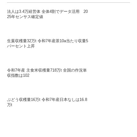
法人は3.4万経営体 全体4割でデータ活用 20
25年センサス確定値
生葉収穫量32万t 令和7年産茶10a当たり収量5
パーセント上昇
令和7年産 主食米収穫量718万t 全国の作況単
収指数は102
ぶどう収穫量16万t 令和7年産日本なしは16.8
万t