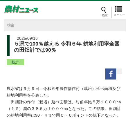
メニュー
2025/09/16
５県で100％越える 令和６年 耕地利用率全国
の田畑計では90％
統計
農水省は９月９日、令和６年農作物作付（栽培）延べ面積及び
耕地利用率を公表した。
田畑計の作付（栽培）延べ面積は、対前年比５万１０００ha
（１％）減の３８６万１０００haとなった。この結果、田畑計
の耕地利用率は90・４％で同０・６ポイントの低下となった。